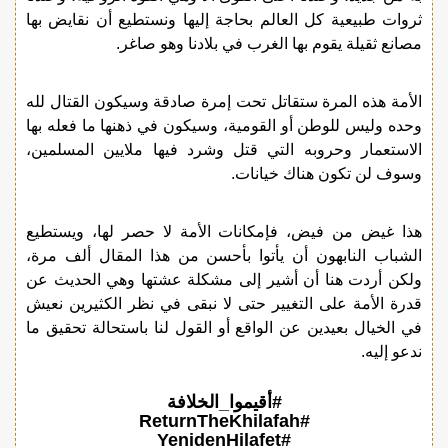
ثروات طبيعية كل العالم بحاجة إليها ونستطيع أن نقايض بها
مصانع ثقيلة يقوم بها الغرب في بلادنا وهو صاغر.
الأمة هذه المرة ستقاتل تحت إمرة صادقة وسيكون القتال لله
وحده وليس للوطن أو القومية، وسيكون في ذهنها ما فعله بها
الاستعمار وحروبه التي قتل وشرد فيها ملايين المسلمين،
وسوف لن تكون هناك خيانات.
هذا غيض من فيض، فإمكانات الأمة لا حصر لها، ويستطيع
الشباب النابهون أن يأتوا بأحسن من هذا المقال ألف مرة،
ولكن أردت هنا أن أشير إلى مشكلة عشتها وهي الحديث عن
قدرة الأمة على التغيير حتى لا نبقى في نظر الكثيرين نعيش
في الخيال بعيدين عن الواقع أو القول لنا باستحالة تحقيق ما
ندعو إليه.
#أقيموا_الخلافة
#ReturnTheKhilafah
#YenidenHilafet