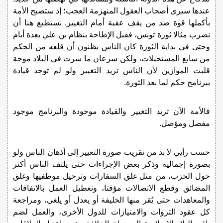
عندها سيرى أصحاب العقول المنهزمة العجب؛ إذ ستصبح الأمة
بأكملها قوة ضد من يقف عقبة أمام التغيير. نستطيع هنا أن
نضرب مثالا ثورة تونس، فقبل الإطاحة بنظام بن علي بعدة أيام
وحتى في بداية الثورة كان الناس يظنون أن قلعه من الحكم
من سابع المستحيلات، ولكن سرعان ما سرت في البلاد موجة
قلبت الموازين لأن الناس تريد التغيير ولو لم توجد قيادة
ببرنامج حكم لما بعد الثورة.
فالأمة الآن تريد التغيير والقيادة موجودة والبرنامج موجود
مفصل ومؤصل.
حسب رأيي لا بد من تقريب صورة التغيير إلى أذهان الناس ولو
بصورة إجمالية وذكر بعض الإجراءات حتى يلتف الناس أكثر
حول الحزب، من مثل غلق السفارات وترحيل موظفيها وغلق
المضائق وقطع الاتصالات مؤقتا، وتعطيل العمل بالاتفاقات
والمعاهدات حتى يُقر منها الخليفة أو يعدل أو يلغي، ومراجعة
كل عقود الثروات والامتيازات للدول الأخرى، والعمل لضم