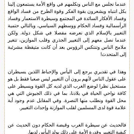
عندما نجلس مع الناس ونكلمهم في واقع الأمة يستمعون إلينا
بكل انتباه ويشعرون بقوة الفكر وقوة الطرح من فساد الواقع
وفساد الأفكار السائدة في المجتمع وسيطرة الاستعمار وفساد
الرأسمالية وفساد الحكام ووسطهم السياسي، وبالتالي حتمية
التغيير بالإسلام الذي نعرضه مفصلا في شكل دولة. ولكن
عندما نصل معهم إلى التغيير الجذري وقلب الموازين، تتغير
ملامح الناس وتنتكس الرؤوس بعد أن كانت متيقظة مشرئبة
إلى المتحدث!
وهذا في تقديري يرجع إلى اليأس والإحباط اللذين يسيطران
على عقول الناس لأنهم يرون أن التغيير ليس صعبا فقط بل هو
مستحيل نظرا لوضع الغرب الذي لديه كل القوة ويسيطر على
كافة نواحي الحياة في بلادنا، بما في ذلك الجيوش التي هي
محل القوة ونطلب منها النصرة. وفي المقابل عدم وجود أية
علامة قوة لدى المسلمين لقلب الموازنة وإحداث التغيير.
فالحديث عن سيطرة الغرب وقبضة الحكام دون الحديث عن
كيفية التغيير وقدرة الأمة على ذلك يولد اليأس لديها.