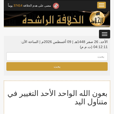
Toggle
مضى على هدم الخلافة
37414
يوماً
navigation
Toggle
gation
الأحد، 26 صفر 1448هـ | 09 أغسطس 2026م |
الساعة الآن:
04:12:11
(ت.م.م)
بحث
بعون الله الواحد الأحد التغيير في
متناول اليد