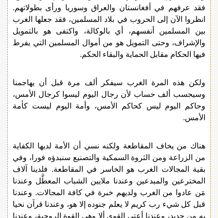
فقد عرفهم في أفغانستان والعراق وسوريا ورأى بطولاتهم.
انظروا الآن إلى الحروب في بلاد المسلمين، فقد جعلها الغرب
بين المسلمين أنفسهم، أي بالوكالة، واكتفى هو بالتمويل
والإشراف، وحتى التمويل هو من أموال المسلمين التي يفرط
فيها الحكام مقابل الحماية والبقاء الحكم.
ولكن هذه المرة الغرب سيفكر ألف مرة قبل أن يهاجمنا
وسيحسب ألف حساب لأن رجال اليوم ليسوا كرجال الأمس،
وحاكم اليوم ليس كحاكم الأمس، وأمة اليوم ليست كأمة
الأمس.
هناك من يخاف المقاطعة ولكنه نسي أن الأمة لديها الكفاية
من الزراعة ومن الثروة السمكية والتصنيع سنبدؤه فورا، وفي
بقية المجالات الغرب هو الخاسر في المقاطعة. فلدينا آلاف
المخترعين والمبدعين وعندنا ملايين الشباب المعطَّل وعندنا
مَن عادوا من الغرب ولديهم خبرة في كافة المجالات. وعندنا
قبل كل شيء رب كريم لا يعلم جنوده إلا هو، وعندنا قرآن نحيا
به من جديد، وعندنا أعتى القوى ألا وهي القوة الروحية، وعندنا