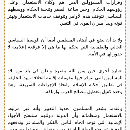
وقرارات المسؤولين الذين هم وكلاء الاستعمار، وعلى
رؤوسهم الحكام. وحين ساعة الصفر وتنحية الحكام ووسطهم
السياسي تتوقف هذه الأوامر وتتوقف خدمات الاستعمار وتهتز
قوته ويبدأ ميزان القوى في التغير.
ولا بد أن نضع في أذهان المسلمين أيضا أن الوسط السياسي
الحالي والعلمانية التي يحكم بها ما هي إلا فرقعة إعلامية لا
جذور لها في الأمة.
بعبارة أخرى حين يمن الله بنصره وتعلن في بلد من بلاد
المسلمين التي تتوفر فيها مقومات إقامة الخلافة، يبدأ الخليفة
في تطبيق أحكام الإسلام واتخاذ الإجراءات السريعة، وهذا
وحده كفيل بتعطيل مصالح العرب وإرباكه.
وعندما يشعر المسلمون بجدية التغيير وأنه غير مرتبط
بالاستعمار ومنظماته وأن الدولة دولتهم ستنفتح الأجواء
الإيمانية التي توحد اتجاه الناس بالفكر والمشاعر وتدفعهم
للدفاع عن هذه الدولة الناشئة ومساندتها في نهضتها من جديد.