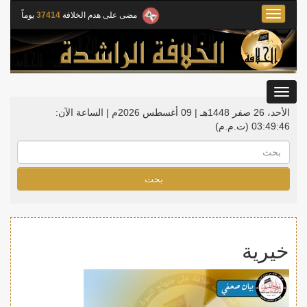
Toggle
مضى على هدم الخلافة
37414
يوماً
navigation
Toggle
gation
الأحد، 26 صفر 1448هـ | 09 أغسطس 2026م |
الساعة الآن:
03:49:46
(ت.م.م)
بحث
خيرية