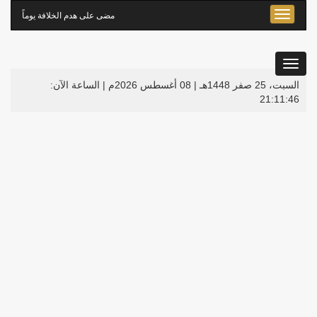
Toggle
مضى على هدم الخلافة
يوماً
navigation
Togg
navigati
السبت، 25 صفر 1448هـ | 08 أغسطس 2026م |
الساعة الآن:
21:11:46