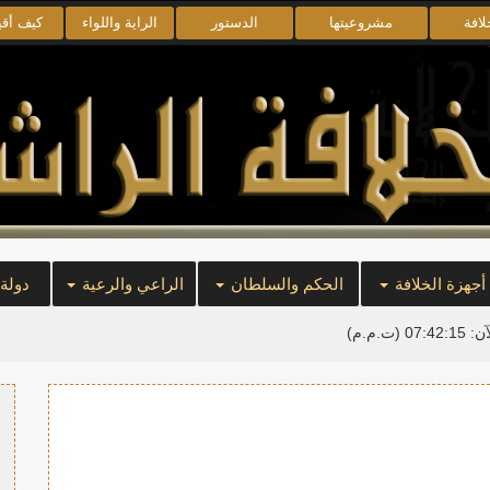
لافة
مشروعيتها
الدستور
الراية واللواء
كيف أق
أجهزة الخلافة
الحكم والسلطان
الراعي والرعية
دولة
آن:
07:42:15
(ت.م.م)