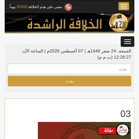
Toggle
مضى على هدم الخلافة
37412
يوماً
navigation
Toggle
gation
الجمعة، 24 صفر 1448هـ | 07 أغسطس 2026م |
الساعة الآن:
12:28:28
(ت.م.م)
بحث
03