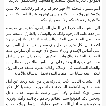
الموالون للغرب الذين استصغروا أنفسهم واستعظموا الغرب.
أنتم تنتمون لمحمّد ﷺ فهو فخركم وعزكم وقائدكم، فلا لينين
ولا ستالين ولا جيفارا ولا ماوتسي تونغ ولا عبد الناصر ولا صدام
ولا غيرهم هم قادتكم ولا مصدر إلهامكم.
إلى الشباب المنخرط في العمل السياسي، أدعوه إلى ضرورة
مراجعة غايته المرجوة والآليات والوسائل والطرق المتبعة عبر
حوار في العمق في الفكر والسياسة لا عقد ولا إحراج ولا
إقصاء. بل بكل تحرر من كل رأي مسبق عن العمل السياسي
على أساس الإسلام وأن لا يسمح لأي جهة ما أن تمارس عليه
الوصاية الفكرية والإرهاب الفكري، أدعوه إلى حوار شامل
وجاد في كيفية النهضة وعلى أي أساس، والتصورات والبرامج
والحياة السياسية في الإسلام وكذلك نظرة عميقة في التاريخ؛
لنكون فعلا شبابا على منهاج النبوة نحمل الرسالة والأمانة.
إلى الشباب التائب الآيب إلى ربّه هربا من التيه وبحثا عن أمل
قضت عليه الأنظمة الحاكمة قضاء مبرما: ارفضوا كل فكر
يعتبر هؤلاء الحكام ولاة أمور وجبت طاعتهم، فذاك دجل
وتدجين لكم لتكونوا سندا لظالم وحاكم باع البلد وأهله وثورته
بحكمه بغير ما أنزل الله، لا تتبعوا خطوات الشيطان ولا خطوات