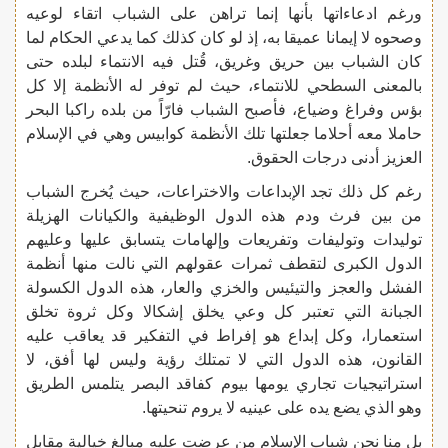
ورغم ادعاءاتها بأنها إنما تراهن على الشباب اتقاء لوعيه
وصحوه لا إيمانا عميقا به، إذ لو كان كذلك كما يدعي الحكام لما
كان الشباب بين حريق وغريق، قُتل فيه الانتماء لبلده حتى
بالمعنى السطحي للانتماء، حيث لم توفر له الأنظمة إلا كل
بؤس وفراغ وضياع، فأصبح الشباب فارّاً من بلده راكبا البحر
حاملا معه أحلاما جعلتها تلك الأنظمة كوابيس وهي في الإسلام
العزيز أدنى درجات الحقوق.
رغم كل ذلك تجد الإبداعات والاختراعات، حيث يُخرج الشباب
من بين فرث ودم هذه الدول الوظيفية والكيانات الهزيلة
توليدات وتوليفات وتفريعات وإلهامات يتسابق عليها وعليهم
الدول الكبرى لتقطف ثمرات عقولهم التي نالت منها أنظمة
الفشل والعجز والتيئيس والخزي والعار، هذه الدول الكسولة
الجبانة التي تعتبر كل وعي يخلق إشكالا وكل ثروة تخلق
استعمارا، وكل إبداع هو إفراط في التفكير قد يعاقب عليه
القانون، هذه الدول التي لا تمتلك رؤية وليس لها أفق، لا
استراتيجيات تجاري يومها بيوم كفاقد البصر يتلمس الطريق
وهو الذي يضع يده على عينيه لا يروم تنحيتها.
بل منا نحن شباب الإسلام من عرضت عليه مبالغ خيالية مقابل