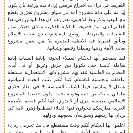
التفريط في براءات اختراع فرفض إرادة منه ورغبة بأن يكون
إبداعه على ذمّة مشروع أمة في سياق مشروع تحرّري يقطع
مع التبعية والارتباط للأجنبي. نعم رغم كل هذا البؤس وفي هذا
العالم الذي سنّ فضيحة الملكية الفكرية والذي احتكر سلم
التقييمات والتعريفات ووضع المفاهيم، يبدع شباب الإسلام
ويتألق فتفرط فيه الأنظمة ليضعوه بلا ثمن ضمن مشروع
يعادي الأمة ودينها ومبدأها وقيمها وشبابها.
لقد سمحتم أيها الحكام العملاء الخونة بإبادة الشباب إبادة
شاملة كاملة حتى يكونوا بين حريق وغريق أو في أيدي
المخابرات العالمية تنفذ بهم مشروعاتها الاستعمارية مستغلة
عاطفته وتحمسه للإسلام. كما أنكم قنّنتم الحياة السياسية
بشكل لا يمارس فيها الشباب السياسة إلا في إطار فكري
علماني منبتّ عن دينه وهويته بحيث يكون خصيما للمشروع
الإسلامي بطبيعته يدري أو لا يدري، كما أنكم فتحتم للأنظمة
الغربية مدارسكم يتجولون فيها الخيلاء ليقطفوا زهور الأمة كي
يزدان بها ربيعهم ويعلو شأن شعوبهم ودولهم.
اعلموا أيها الحكام أنكم وقتٌ مستقطع في بث تجريبي رديء
للغاية على قناة الأمة في انتظار البث الرسمي معتذرين