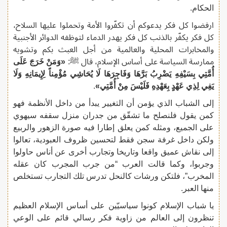
الحكام.
ارفضوا كل فكر يدعوكم أن تكفّروا الأمة وتحملوا عليها السلاح،
كل فكر يكفّر بالذنب كل فكر يهدر الدماء لتوظفه الدوائر الأجنبية
والمخابرات المحلية والعالمية من أجل العبث بكم وتشويه
ممارسة السياسة على أساس الإسلام، قال ﷺ:
«وَمَنْ خَرَجَ عَلَى
أُمَّتِي بِسَيْفِهِ يَضْرِبُ بَرَّهَا وَفَاجِرَهَا لَا يُحَاشِي مُؤْمِناً لِإِيمَانِهِ وَلَا
يَفِي لِذِي عَهْدٍ بِعَهْدِهِ فَلَيْسَ مِنْ أُمَّتِي»
.
إلى الشباب الذي يؤمن أن التغيير يبدأ من داخل الأنظمة فهو
كمن يقول فلنصلح ما تشقّق من جدران منزل سقفه سيهوي
على الجميع، ومثله كمن يعلق إطارا فيه صورة الزهور والربيع
ولكن داخل غرفة سجن فقط لتحسين ظروف العبودية، تعالوا
إلى نقاش عميق واقعا وتاريخا وتجارب أخرى عن أناس حاولوا
وجربوا، وكما قالت العرب “من جرب المجرب كان عقله
المخرب”، فلتكن ورشات كالنحل تدرس تلك التجارب تستخلص
منها العبر.
يا شباب الإسلام كونوا سياسيّين على أساس الإسلام العظيم
تنظرون إلى العالم من زاوية فكر رسالي قائم على الوعي