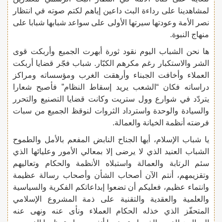
لمشاهدينا على رداءة البث داعين إياهم لكتم صوته في انتظار
نصر الأمة وعودتها سيرتها الأولى على سواعد شبابها شبابا على
منهاج النبوة.
ها نحن الشباب اليوم نقود ثورة أبهرت الجميع وأربكت قوى
الشر والاستكبار رغم مكرهم الكبّار. شباب فجّر قضايا أربكت
العملاء وأخافت الجبناء وأرهقت الغرب ومؤسساته ومراكز
دراساته فكان “الشعب يريد إسقاط النظام” فأصبح شعارا
يتردّد في شوارع وول ستريت وكانت قضايا التصنيع والتحرر
والسيادة والوحدة واسترداد الثروات لنوقظ الجميع من سبات
فرضته أنظمة الخيانة والعمالة.
يا شباب الإسلام، أيها الجناح النابض المفعم بالأمل والطموح
الشباب العنيد الذي لا يرضى إلا بمعالي الأمور وعليائها الذي
سئم الرتابة والعمالة واستبلاه الأنظمة والحكام وتعاليهم
وتقزيمهم، أنتم الآن أصحاب الشأن وأصحاب رسالة عظيمة
وانتماء عظيم، فعليكم أن تضعوا إبداعاتكم الفكرية والسياسية
والعلمية والعقدية والتقنية على ذمة المشروع الإسلامي
المتحفّز الذي خذله الحكام العملاء ونأى عنه ونهى عنه