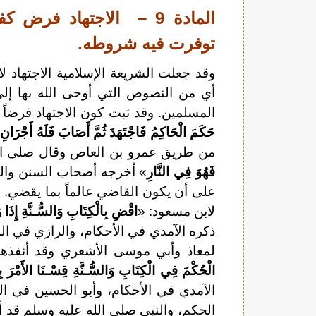
المادة 9 – الاجتهاد فرض
توفرت فيه شروطه.
وقد جعلت الشريعة الإسلامية الاجتهاد 
أي من النصوص التي أوحى الله بها إل
المسلمين. وقد ثبت كون الاجتهاد فرضاً ب
حَكَمَ الْحَاكِمُ فَاجْتَهَدَ ثُمَّ أَصَابَ فَلَهُ أَجْرَانِ، و
من طريق عمرو بن العاص وقال صلى الل
فَهُوَ فِي النَّارِ
» أخرجه أصحاب السنن والحا
على أن يكون القاضي عالماً بما يقضي. 
لابن مسعود: «
اقْضِ بِالْكِتَابِ وَالسُّـنَّةِ إِذَا و
ذكره الآمدي في الأحكام، والرازي في ال
لمعاذ وأبي موسى الأشعري وقد أنفذهم
الْحُكْمَ فِي الْكِتَابِ وَالسُّـنَّةِ قِسْـنَا الأَمْرَ بِ
الآمدي في الأحكام، وأبو الحسين في الم
الحكم، والنبي صلى الله عليه وسلم قد أ