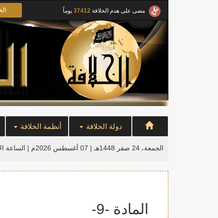
الخ
مضى على هدم الخلافة
37412
يوماً
دولة الخلافة
أنظمة الخلافة
الجمعة، 24 صفر 1448هـ | 07 أغسطس 2026م |
الساعة ال
المادة -9-