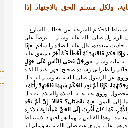
 كفاية، ولكل مسلم الحق بالاجتهاد إذا
لاستنباط الأحكام الشرعية من خطاب الشارع –
ى الرسول صلى الله عليه وسلم – فرضاً على
أحاديث متعددة، قال عليه الصلاة والسلام: «
إِذَا
َإِذَا حَكَمَ فَاجْتَهَدَ ثُمَّ أَخْطَأَ فَلَهُ أَجْرٌ
» متفق عليه
ه عليه وسلم: «
وَرَجُلٌ قَضَى لِلنَّاسِ عَلَى جَهْلٍ
كم والطبراني وسنده صحيح، فهو يفيد التأكيد
وروي عن الرسول صلى الله عليه وسلم أنه قال
َجَدْتَهُمَا، فَإِذَا لَمْ تَجِدِ الحُكْمَ فِيهِمَا فَاجْتَهِدْ رَأْيَكَ
»
محصول. وروي عنه عليه الصلاة والسلام أنه قال
ا إلى اليمن: «
بِمَ تَقْضِيَانِ؟ فَقَالاَ: إِنْ لَمْ نَجْدِ
الأَمْرِ، فَمَا كَانَ أَقْرَبَ إِلَى الحَقِّ عَمِلْنَا بِهَ
» ذكره
عتمد. وهذا القياس منهما هو اجتهاد لاستنباط
قرهما عليه. وروي عنه صلى الله عليه وسلم أنه