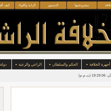
لافة
مشروعيتها
الدستور
الراية واللواء
كيف أق
أجهزة الخلافة
الحكم والسلطان
الراعي والرعية
دولة
آن:
19:29:06
(ت.م.م)