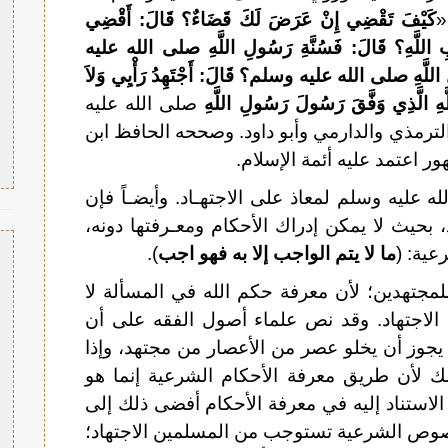
«
كَيْفَ تَقْضِي إِنْ عَرَضَ لَكَ قَضَاءٌ؟ قَالَ: أَقْضِي
َابِ اللَّهِ؟ قَالَ: فَسُنَّةِ رَسُولِ اللَّهِ صلى الله عليه
ِ اللَّهِ صلى الله عليه وسلم؟ قَالَ: أَجْتَهِدُ رَأْيِي وَلاَ
َهِ الَّذِي وَفَّقَ رَسُولَ رَسُولِ اللَّهِ
صلى الله عليه
لترمذي والدارمي وأبو داود. وصححه الحافظ ابن
اعتمد عليه أئمة الإسلام.
 عليه وسلم لمعاذ على الاجتهـاد. وأيضـاً فإن
، بحيث لا يمكن إدراك الأحكام ومعـرفتها دونه،
عية: (
ما لا يتم الواجب إلا به فهو اجب
).
مجتهدين؛ لأن معرفة حكم الله في المسألة لا
ن الاجتهاد. وقد نص علماء أصول الفقه على أن
يجوز أن يخلو عصر من الأعصار من مجتهد، وإذا
لك لأن طريق معرفة الأحكام الشرعية إنما هو
 الاستناد إليه في معرفة الأحكام أفضى ذلك إلى
نصوص الشرعية تستوجب من المسلمين الاجتهاد؛