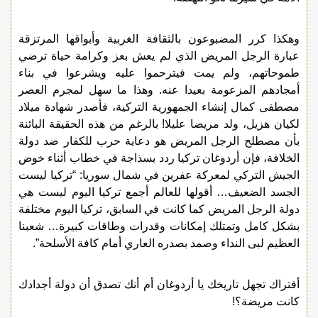
وهكذا كرر المضبوعون بالثقافة الغربية وأبواقها المرتزقة
عبارة الرجل المريض الذي لم يعش بعز وكرامة حياة ترضي
طموحاتهم، ولم يمت فيترحموا عليه ويشرعوا في بناء
أمجادهم المزعومة بعيدا عنه. وهذا ما سهل لمجرم العصر
مصطفى كمال إنشاء الجمهورية التركية، فأصدر شهادة ميلاد
لكيان هزيل، ولد مريضا عليلا! بالرغم من هذه الحقيقة البائنة
بأن مصطلح الرجل المريض هو دعاية حرب للكفار ضد دولة
الخلافة، فإن أردوغان تركيا ردد بسذاجة في خطاب أثناء خوض
الجيش التركي لمعركة عفرين في شمال سوريا: “تركيا ليست
الجسد الضعيف… أقولها للعالم أجمع تركيا اليوم ليست هي
دولة الرجل المريض كما كانت في السابق، تركيا اليوم مختلفة
بشكل كامل وتمتلك إمكانات وقدرات وطاقات كبيرة… شعبنا
العظيم لبى النداء وصمد بصدره العاري أمام كافة الأسلحة”.
أفتراك تجهل تاريخك يا أردوغان أم أنك تصدق أن دولة أجدادك
كانت مريضة؟!