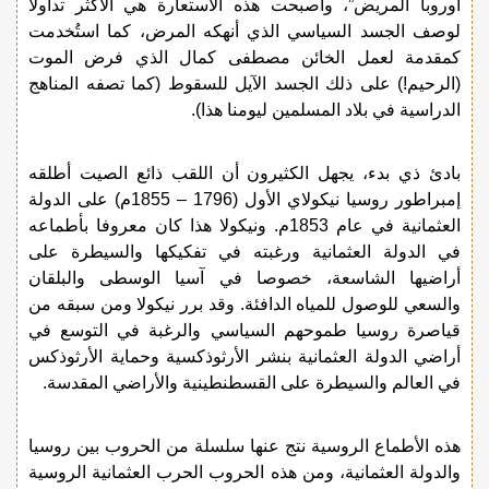
أوروبا المريض”، وأصبحت هذه الاستعارة هي الأكثر تداولا
لوصف الجسد السياسي الذي أنهكه المرض، كما استُخدمت
كمقدمة لعمل الخائن مصطفى كمال الذي فرض الموت
(الرحيم!) على ذلك الجسد الآيل للسقوط (كما تصفه المناهج
الدراسية في بلاد المسلمين ليومنا هذا).
بادئ ذي بدء، يجهل الكثيرون أن اللقب ذائع الصيت أطلقه
إمبراطور روسيا نيكولاي الأول (1796 – 1855م) على الدولة
العثمانية في عام 1853م. ونيكولا هذا كان معروفا بأطماعه
في الدولة العثمانية ورغبته في تفكيكها والسيطرة على
أراضيها الشاسعة، خصوصا في آسيا الوسطى والبلقان
والسعي للوصول للمياه الدافئة. وقد برر نيكولا ومن سبقه من
قياصرة روسيا طموحهم السياسي والرغبة في التوسع في
أراضي الدولة العثمانية بنشر الأرثوذكسية وحماية الأرثوذكس
في العالم والسيطرة على القسطنطينية والأراضي المقدسة.
هذه الأطماع الروسية نتج عنها سلسلة من الحروب بين روسيا
والدولة العثمانية، ومن هذه الحروب الحرب العثمانية الروسية