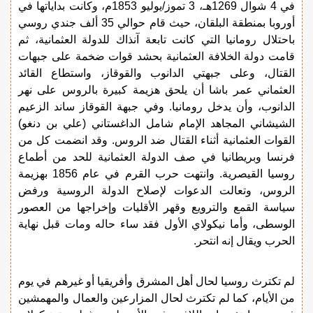
في 4 شوال 1269هـ، 3 تموز/يوليو 1853م، وكانت بداياتها في
أوروبا بمنطقة البلقان، حيث قام حوالي 35 ألف جندي روسي
باحتلال رومانيا التي كانت تابعة آنذاك للدولة العثمانية، ثم
قامت دولة الخلافة العثمانية بحشد قوات ضخمة على جبهات
القتال، وعلى جبهتي الدانوب والقوقاز، واستطاع القائد
العثماني عمر باشا أن يلحق هزيمة كبيرة بالروس على نهر
الدانوب، وأن يدخل رومانيا. وفي جبهة القوقاز ساند الزعيم
الشيشاني المجاهد الإمام شامل الداغستاني (علي بن دنغو)
القوات العثمانية أثناء القتال ضد الروس. وقد انضمت كل من
فرنسا وبريطانيا في صف الدولة العثمانية للحد من أطماع
روسيا القيصرية. وانتهت حرب القرم في عام 1856 بهزيمة
الروس، وتعالت الدعوات لإصلاح الدولة الروسية ورفض
سياسة القمع والترويع وقهر الأقليات وإخراجها من العصور
الوسطى، وأما نيكولاي الأول فقد ساء حاله ومات قبل نهاية
الحرب ويقال إنه انتحر.
لم تكترث روسيا لحال أهل المشرق وأفريقيا أو غيرهم في يوم
من الأيام، كما لم تكترث لحال المزارعين والعمال والمهمشين