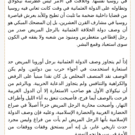
في روسيا نفسها. واللافت في الأمر ليس غطرسة نيكولاي
وتطاوله على الدولة العثمانية في وقت كانت تعاني فيه روسيا
من قضايا داخلية ضخمة ما تلبث أن تطيح وللأبد بعرش قياصرة
روسيا في مشارف القرن العشرين، بل إن المضحك المبكي هو
أن وصف دولة الخلافة العثمانية بالرجل المريض صدر من
رجل إقطاعي متغطرس ومنبوذ من شعبه ولا يفقه في الكون
سوى استعباد وقمع البشر.
إذاً لم يتجاوز وصف الدولة العثمانية برجل أوروبا المريض حد
استعارة استخدمت في أجواء حرب بين دولتين. ولم يكن
الوصف نقد المنصف المخلص بل كان نقدا مبنياً على الرفض
والكراهية والتنافس ولم يتجاوز الدعاية الحربية. وبالرغم من
أن نيكولاي الأول هو صاحب الاستعارة إلا أن الدول الغربية
فرحت بالوصف أيما فرح، فأصبحت تنعق به آناء الليل وأطراف
النهار، وأصبحت محاربة الرجل المريض جزءاً أصيلاً في صراع
الحضارة الغربية والحضارة الإسلامية، وعليه فإن وصف الدولة
الإسلامية بأنها الرجل المريض لم يأت من فراغ وليس مجرد
حدث تاريخي عابر، بل إنه أمر يستحق وقفات ووقفات من
الأمة في سيرها نحو النهضة.