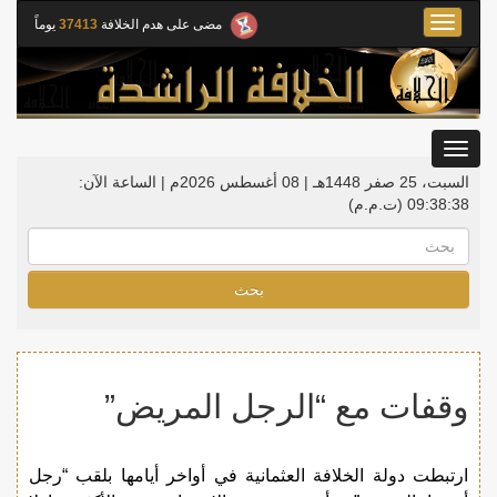
Toggle
مضى على هدم الخلافة
37413
يوماً
navigation
Toggle
gation
السبت، 25 صفر 1448هـ | 08 أغسطس 2026م |
الساعة الآن:
09:38:39
(ت.م.م)
بحث
وقفات مع “الرجل المريض”
ارتبطت دولة الخلافة العثمانية في أواخر أيامها بلقب “رجل