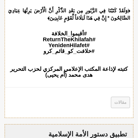
﴿وَلَقَدْ كَتَبْنَا فِي الزَّبُورِ مِن بَعْدِ الذِّكْرِ أَنَّ الْأَرْضَ يَرِثُهَا عِبَادِيَ
الصَّالِحُونَ * إِنَّ فِي هَذَا لَبَلَاغاً لِّقَوْمٍ عَابِدِينَ﴾
#أقيموا_الخلافة
#ReturnTheKhilafah
#YenidenHilafet
#خلافت_کو_قائم_کرو
كتبته لإذاعة المكتب الإعلامي المركزي لحزب التحرير
هدى محمد (أم يحيى)
مقالات
تطبيق دستور الأمة الإسلامية