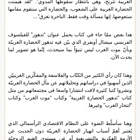
الغربية تترنح، وهي بانتظار سقوطها المدوي”. “لقد هيمنت
الحضارة الغربية على الشعوب، والحضارة التي ستقوم مقامها
ستعوضها. إنها مسألة وقت فقط. الباخرة تغرق”…
هذا بعض ممّا جاء في كتاب يحمل عنوان “تدهور” للفيلسوف
الفرنسي ميشال أونفري الذي بيّن فيه تدهور الحضارة الغربيّة
وبأنّ موت الغرب ليس تنبؤاً بما سيحدث، إنّما هو تصوير لما
يحدث الآن.
وهذا كان رأي الكثير من الكتّاب والفلاسفة والمفكّرين الغربييّن
الذين أسهبوا في دراساتهم وتحليلاتهم عن مآل الحضارة الغربيّة
ونشروا كتبا كثيرة لاقت انتشارا واسعا في مجتمعاتهم من مثل
كتاب “تدهور الحضارة الغربية” وكتاب “موت الغرب” وكتاب
“انتحار الغرب” وغيرها.
وهنا سأسلّط الضوء على النظام الاقتصادي الرأسمالي الذي
يُعتبر أهمّ أسباب انهيار الحضارة الغربيّة دون الحديث عن
الأزمة الفكرية والتشريعية أو عن مستوى القيم الروحيّة