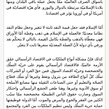
بأسواق الصرف العالميّة ممّا يجعل عملة باقي البلدان ومنها
بلادنا الإسلاميّة مرتبطة بالدولار واليورو. فأي هزّة اقتصاديّة في
أمريكا أو في أوروبا تؤثر في اقتصادنا.
أمّا الإسلام فقد جعل قيمة النقد ثابتة لا تتغير وجعل نظام النقد
نظاما معدنيّا؛ فالعملة في الإسلام هي ذهب وفضّة أمّا الأوراق
فهي مغطّاة بالذهب والفضّة بكامل القيمة. بالتالي لا يتحكّم نقد
ورقي بأي دولة لأنّ العملة المعدنيّة سعرها ثابت لا يتغيّر.
كذلك فإنّ مشكلة أنواع الملكيّات في الاقتصاد الرأسمالي عمّق
الأزمة عالميّا، فالاقتصاد الرأسمالي يقوم على حريّة التملّك
والخصخصة وحريّة اقتصاد السوق. فمن حقّ الفرد أو الشركات
تملّك كلّ أنواع الطاقة من بترول ونفط وغيرها أو تملّك قطاع
الصحّة والتعليم أو حتى الصناعات الثقيلة منها مصانع الأسلحة
أو سوق الأدوية وغيرها. وهنا طغى الجشع الرأسمالي واحتكار
السوق وصارت حقوق الناس الطبيعيّة مخصخصة ممّا سبّب
الكثير من الفقر والجوع والمرض والموت. أمّا الدولة فوظيفتها
حماية حرية التملّك وليس تنظيم الملكيّات بين الفرد والمجتمع