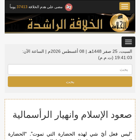
Toggle
مضى على هدم الخلافة
37413
يوماً
navigation
Toggle
gation
السبت، 25 صفر 1448هـ | 08 أغسطس 2026م |
الساعة الآن:
19:41:04
(ت.م.م)
بحث
صعود الإسلام وانهيار الرأسمالية
“ليس فعل أيّ شي لهذه الحضارة التي تموت”. “الحضارة