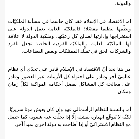
والدولة.
أما الاقتصاد في الإسلام فقد كان حاسما في مسألة الملكيّات
ونظّمها تنظيما مفصّلا؛ فالملكيّة العامة تعمل الدولة على
استخراجها وإدارتها لصالح كل رعيّتها. وملكية الدولة لا علاقة
لها بالملكيّة العامة. والملكيّة الفردية الخاصة تجعل للفرد
والشركات الحق في تملّك الممتلكات وبعض القطاعات.
من هنا نجد أنّ الاقتصاد في الإسلام قادر على تحدّي أي نظام
عالميّ آخر وقادر على احتواء كل الأزمات عبر العصور وقادر
على معالجة كل المشاكل بفضل أحكامه المواكبة لكلّ زمان
ومكان.
أما بالنسبة للنظام الرأسمالي فهو وإن كان يعيش موتا سريريّا،
لكنّه لا يُتوقّع انهياره بفشله إلّا إذا تخلّت عنه شعوبه كما حصل
مع النظام الاشتراكيّ أو إذا أطاحت به دولة أخرى بمبدأ آخر.