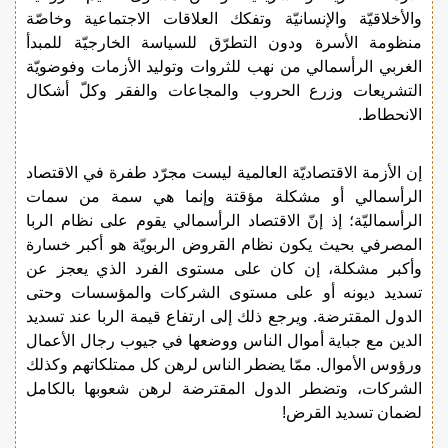
والأخلاقيّة والإنسانيّة وتفكك العلاقات الاجتماعية وخاصّة
منظومة الأسرة ودون التطرّق للسياسة الخارجيّة للمبدأ
الغربي الرأسمالي من نهب للثروات وتوليد الأزمات وفوضويّة
التشريعات وزرع الحروب والمجاعات والفقر وكلّ أشكال
الانحطاط.
إن الأزمة الاقتصاديّة العالمية ليست مجرّد طفرة في الاقتصاد
الرأسمالي أو مشكلة مؤقتة وإنما هي سمة من سمات
الرأسماليّة؛ إذ إنّ الاقتصاد الرأسمالي يقوم على نظام الربا
المصرفي بحيث يكون نظام القروض الربويّة هو أكبر خسارة
وأكبر مشكلة، إن كان على مستوى الفرد الذي يعجز عن
تسديد ديونه أو على مستوى الشركات والمؤسسات وحتى
الدول المقترضة. ويرجع ذلك إلى ارتفاع قيمة الربا عند تسديد
الدين مع جباية أموال الناس ووضعها في جيوب رجال الأعمال
ورؤوس الأموال. ممّا يضطر الناس لرهن كل ممتلكاتهم وكذلك
الشركات، وتضطر الدول المقترضة لرهن شعوبها بالكامل
لضمان تسديد القرض!