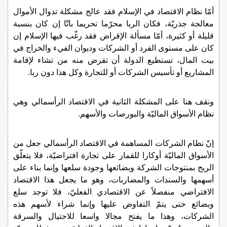
أمّا نظام الاقتصاد في الإسلام فقد عالج مشكلة تدوال الأموال
معالجة جذريّة، فكان الربا محرّما تحريما باتّا إن كان بنسبة
قليلة أو كثيرة، أمّا مسألة الإقراض فقد رغّب فيها الإسلام إن
كان على مستوى الفرد أو الشركات وديوان الفيء والخراج في
بيت المال، تستطيع الدولة أن تقرض منه من تشاء لإقامة
المشاريع أو تأسيس الشركات أو للتجارة وكل هذا دون ربا.
ونقف هنا على المشكلة الثانية في الاقتصاد الرأسمالي وهي
نظام الأسواق الماليّة والبورصات والأسهم.
إنّ نظام الشركات المساهمة في الاقتصاد الرأسمالي جعل من
الأسواق الماليّة أوكارا للقمار على تجارة افتراضيّة، فلا يتعلّق
الربح بمنتوجات الشركة وبضائعها وجودة سلعها وإنما بناء على
أسهمها والسندات والمضاربات، وهو ما يجعل هذا الاقتصاد
الافتراضي منفصلاً عن الاقتصادي الفعليّ، فلا توجد سلع
وبضائع حتى يتمّ التفاوض عليها وإنما شراء لأسهم هذه
الشركات، وهذا ما يفتح مجالا واسعا للاحتيال والسرقة