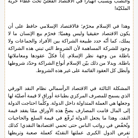
والنصب ويُسبّب انهيارا في الاقتصاد الفعليّ تحت غطاء حريّة
الملكيّة!
وهذا في الإسلام محرّم؛ فالاقتصاد الإسلامي حافظ على أن
يكون الاقتصاد حقيقيا وليس وهميّا؛ فحرّم بيع الإنسان ما لا
يملك، كما أنّه حدد طبيعة الشراكة بين الأفراد والجماعات ولا
وجود للشركة المساهمة لأن الشروط التي تبني هذه الشراكة
باطلة من وجهة نظر الإسلام. إذاً فكلّ عقودها ومعاملاتها
باطلة. وبدلا من ذلك بيّن الإسلام أنواع الشراكة وحدّد شروطها
وأبطل كل العقود القائمة على غير هذه الشروط.
المشكلة الثالثة في الاقتصاد الرأسمالي نظام النقد الورقي
الذي يسمح للمصرف المركزي بطباعة أوراق لا قيمة أصليّة لها
وجعلها هي العملة المتداولة داخل الدولة. وكلّما احتاجت الدولة
إلى المال قامت المصارف بضخّ هذه الأوراق ممّا يفقد قيمة
النقد، وهذا ما يجعل الدولة تُرفّع في قيمة السلع والحاجيات
وتُخفّض في رواتب الناس حتى تحمي اقتصادها النقدي! كذلك
تفرض الدول الكبرى عملتها النقديّة كعملة صعبة وتربطها