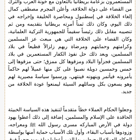
المستعمرون بزعامة بريطانيا بالتعاون مع خونة العرب والترك
من القضاء على دولة الخلافة، وأعلن المجرم مصطفى كمال
إلغاء الخلافة في إسطنبول ومحاصرة الخليفة وإخراجه في
ذلك اليوم، وكان ذلك ثمناً أمرته بريطانيا بتقديمه ومن ثم
تنصيبه مقابل ذلك رئيساً سقيماً للجمهورية التركية العلمانية،
وكان القضاء على الخلافة التي هي مبعث عز المسلمين
وكرامتهم وحمايتهم ومرضاة ربهم زلزالاً فظيعاً في بلاد
المسلمين، وبعد ذلك حل نفوذ الكفار المستعمرين في بلاد
المسلمين فجزأوا البلاد ومزقوها كل ممزق؛ حتى مزقوها إلى
خمس وخمسين دويلة نصبوا على كل منها عميلاً لهم حاكماً
يأمرونه فيأتمر وينهونه فينتهي، ورسموا سياسةً مصيرية لهم
وهو يسعون بكل وسائلهم السيئة ليمنعوا عودة الخلافة من
جديد.
وجعلوا الحكام العملاء خطاً متقدماً لتنفيذ هذه السياسة الخبيثة
الحاقدة على الإسلام والمسلمين. إضافة إلى ذلك أعطوا يهود
دولة في الأرض المباركه مسرى رسول الله ﷺ ومعراجه،
وزودوها بأسباب البقاء، وأول تلك الأسباب حماية أمنها بواسطة
الحكام العملاء المحيطين بها الذين أعطوا دولة يهود حجماً فوق