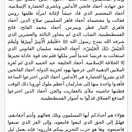
حق جهاده. أحفاد فاتحي الأندلس وناشري الحضارة الإسلامية.
أحفاد المعتصم الذي قاد جيشاً لإغاثة امرأة ظلمها رومي
فقالت وا معتصماه. أحفاد قاهر الصليبيين صلاح الدين. أحفاد
قاهري التتار قطز وبيبرس. أحفاد محمد الفاتح، فاتح
القسطنطينية، الشاب الذي لم يتجاوز الثالثة والعشرين الذي
شرفه الله بمدح رسول الله ﷺ «فَلَنِعْمَ الْأَمِيرُ أَمِيرُهَا وَلَنِعْمَ
الْجَيْشُ ذَلِكَ الْجَيْشُ». أحفاد الخليفة سليمان القانوني الذي
استغاثت به فرنسا عندما أُسر ملكها فلم تجد قوة عادلة تجيرها
إلا الخلافة الإسلامية. أحفاد الخليفة عبد الحميد الذي لم تُغرِه
الملايين الذهبية التي عرضها يهود لخزينة الدولة. أحفاد الفاتحين
الذي نشروا الحضارة في الأندلس. أحفاد الذين اخترعوا الساعة
فأهدوا واحدة منها إلى شارلمان أعظم ملوك أوروبا ذلك الوقت
فظنتها حاشيته ملأى بالعفاريت والجن. أحفاد الذين اخترعوا
المدفع العملاق فدكّوا به أسوار القسطنطينية.
هؤلاء هم أجدادكم أيها المسلمون وتلك فعالهم وأنتم أحفادهم،
فهلمَّ إلى الحق الذي اتبعوا فاتبعوه، وإلى العز الذي صنعوا
فاصنعوه، وها هو حزب التحرير بينكم فآزروه؛ فإنه يعمل ليل