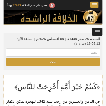
Toggle
مضى على هدم الخلافة
37413
يوماً
navigation
Toggle
gation
السبت، 25 صفر 1448هـ | 08 أغسطس 2026م |
الساعة الآن:
19:09:14
(ت.م.م)
بحث
﴿كُنتُمْ خَيْرَ أُمَّةٍ أُخْرِجَتْ لِلنَّاسِ﴾
في الثامن والعشرين من رجب سنة 1342 للهجرة تمكن الكفار