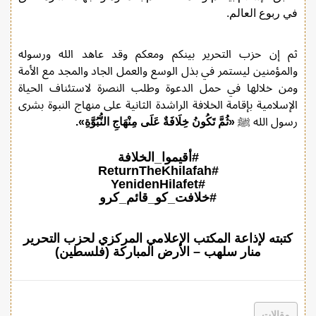
في ربوع العالم.
ثم إن حزب التحرير بينكم ومعكم وقد عاهد الله ورسوله
والمؤمنين ليستمر في بذل الوسع والعمل الجاد والمجد مع الأمة
ومن خلالها في حمل الدعوة وطلب النصرة لاستئناف الحياة
الإسلامية بإقامة الخلافة الراشدة الثانية على منهاج النبوة بشرى
رسول الله ﷺ
«ثُمَّ تَكُونُ خِلَافَةٌ عَلَى مِنْهَاجِ النُّبُوَّةِ».
#أقيموا_الخلافة
#ReturnTheKhilafah
#YenidenHilafet
#خلافت_کو_قائم_کرو
كتبته لإذاعة المكتب الإعلامي المركزي لحزب التحرير
منار سلهب – الأرض المباركة (فلسطين)
مقالات