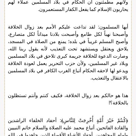
ولأنهم مطمئنون أن الحكام في بلاد المسلمين عملاء لهم
يحاربون الإسلام كما يفعل الكفار المستعمرون.
أيها المسلمون: لقد تداعت عليكم الأمم بعد زوال الخلافة
وأصبحنا نهباً لكل طامع وأصبحت بلادنا ميداناً لكل متصارع،
وأصبح المسلم غريباً في بلده؛ يمنع من الصلاة في المسجد،
يلاحق ويعتقل ويستشهد تحت التعذيب لأنه يقول ربنا الله،
وصارت الدعوة للخلافة جريمة كبرى تلاحق في بلاد المسلمين
وبلاد غير المسلمين، ولأن حزب التحرير يعمل لعودة الخلافة
ويدعو لها لاحقه الحكام أتباع الغرب الكافر في بلاد المسلمين
بالاعتقال والتعذيب.
هذا هو حالكم بعد زوال الخلافة، فكيف كنتم وأنتم تستظلون
بالخلافة؟!
﴿كُنتُمْ خَيْرَ أُمَّةٍ أُخْرِجَتْ لِلنَّاسِ﴾: أحفاد الخلفاء الراشدين
والقادة الفاتحين. أتباع محمد عليه الصلاة والسلام خاتم النبيين
وإمام المجاهدين. أحفاد الأتقياء الأقوياء الذين جاهدوا في الله