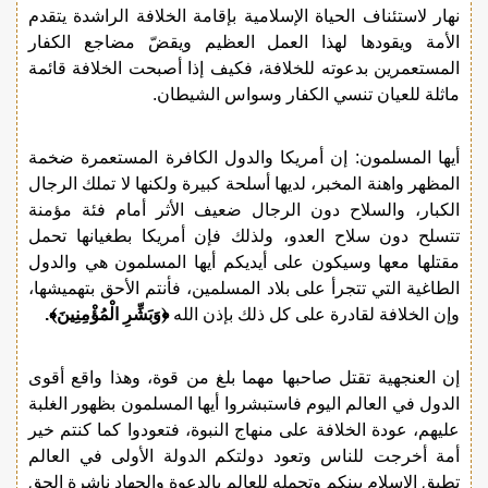
نهار لاستئناف الحياة الإسلامية بإقامة الخلافة الراشدة يتقدم
الأمة ويقودها لهذا العمل العظيم ويقضّ مضاجع الكفار
المستعمرين بدعوته للخلافة، فكيف إذا أصبحت الخلافة قائمة
ماثلة للعيان تنسي الكفار وسواس الشيطان.
أيها المسلمون: إن أمريكا والدول الكافرة المستعمرة ضخمة
المظهر واهنة المخبر، لديها أسلحة كبيرة ولكنها لا تملك الرجال
الكبار، والسلاح دون الرجال ضعيف الأثر أمام فئة مؤمنة
تتسلح دون سلاح العدو، ولذلك فإن أمريكا بطغيانها تحمل
مقتلها معها وسيكون على أيديكم أيها المسلمون هي والدول
الطاغية التي تتجرأ على بلاد المسلمين، فأنتم الأحق بتهميشها،
وإن الخلافة لقادرة على كل ذلك بإذن الله
﴿وَبَشِّرِ الْمُؤْمِنِينَ﴾.
إن العنجهية تقتل صاحبها مهما بلغ من قوة، وهذا واقع أقوى
الدول في العالم اليوم فاستبشروا أيها المسلمون بظهور الغلبة
عليهم، عودة الخلافة على منهاج النبوة، فتعودوا كما كنتم خير
أمة أخرجت للناس وتعود دولتكم الدولة الأولى في العالم
تطبق الإسلام بينكم وتحمله للعالم بالدعوة والجهاد ناشرة الحق