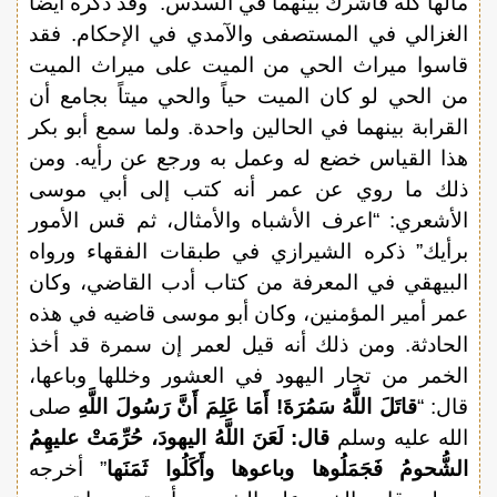
مالها كله فأشرك بينهما في السدس.” وقد ذكره أيضا
الغزالي في المستصفى والآمدي في الإحكام. فقد
قاسوا ميراث الحي من الميت على ميراث الميت
من الحي لو كان الميت حياً والحي ميتاً بجامع أن
القرابة بينهما في الحالين واحدة. ولما سمع أبو بكر
هذا القياس خضع له وعمل به ورجع عن رأيه. ومن
ذلك ما روي عن عمر أنه كتب إلى أبي موسى
الأشعري: “اعرف الأشباه والأمثال، ثم قس الأمور
برأيك” ذكره الشيرازي في طبقات الفقهاء ورواه
البيهقي في المعرفة من كتاب أدب القاضي، وكان
عمر أمير المؤمنين، وكان أبو موسى قاضيه في هذه
الحادثة. ومن ذلك أنه قيل لعمر إن سمرة قد أخذ
الخمر من تجار اليهود في العشور وخللها وباعها،
قال: “
قاتَلَ اللَّهُ سَمُرَةَ! أَمَا عَلِمَ أَنَّ رَسُولَ اللَّهِ
صلى
الله عليه وسلم
قال: لَعَنَ اللَّهُ اليهودَ، حُرِّمَتْ عليهِمُ
الشُّحومُ فَجَمَلُوها وباعوها وأَكَلُوا ثَمَنَها
” أخرجه