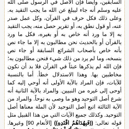
السابقين، وأيضاً فإن الأصل في الرسول صلى الله
عليه وسلم أنه جاء ليبلغ عن الله ما يجب التقيد به.
وعلى ذلك فكل حرف في القرآن، وكل عمل صدر
عنه، أو قول نطق به، أو تقرير حصل منه، يجب التقيد
به إلا ما ورد أنه خاص به أو بغيره، فكل ما ورد
بالقرآن أو بالحديث نحن مطالبون به إلا ما جاء نص
بأنه خاص بأصحاب الشرائع السابقة أو جاء نص
بنسخه، وما لم يرد من ذلك شيء فنحن مطالبون به؛
فإن الله لم يذكرها عبثاً في القرآن فلا بد أن نكون
مخاطبين بها. وهذا الاستدلال خطأ. أما بالنسبة
للآيات، فإن المراد بالآية الأولى أنه أوحي إليه كما
أوحى إلى غيره من النبيين. والمراد بالآية الثانية أنه
شرع أصل التوحيد وهو ما وصى به نوحاً. والمراد من
الآية الثالثة اتبع أصل التوحيد لأن الملة معناها أصل
التوحيد. وكذلك جميع الآيات التي من هذا القبيل مثل
قوله تعالى:
((فَبِهُدَاهُمُ اقْتَدِهِ))
[الأنعام 90] وغيرها.