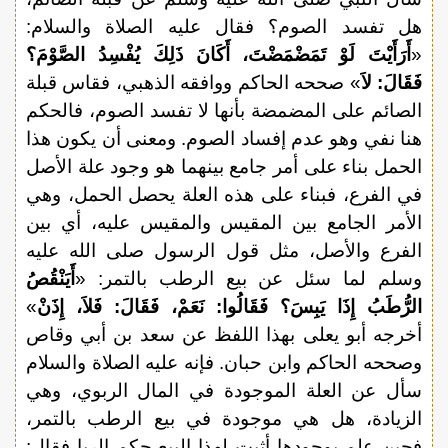
هل تفسد الصوم؟ فقال عليه الصلاة والسلام:
«
أَرَأَيْتَ لَوْ تَمَضْمَضْتَ، أَكَانَ ذَلِكَ يُفْسِدُ الصَّوْمَ؟
فَقَالَ: لاَ
» صححه الحاكم ووافقه الذهبي، فقاس قبلة
الصائم على المضمضة بأنها لا تفسد الصوم، فالحكم
هنا نفي وهو عدم إفساد الصوم. ومعنى أن يكون هذا
الحمل بناء على أمر جامع بينهما هو وجود علة الأصل
في الفرع، فبناء على هذه العلة يحصل الحمل، وهي
الأمر الجامع بين المقيس والمقيس عليه، أي بين
الفرع والأصل، مثل قول الرسول صلى الله عليه
وسلم لما سئل عن بيع الرطب بالتمر: «
أَيَنْقُصُ
الرُّطَبُ إِذَا يَبِسَ؟ فَقَالُوا: نَعَمْ، فَقَالَ: فَلاَ، إِذَنْ
»
أخرجه أبو يعلى بهذا اللفظ عن سعد بن أبي وقاص
وصححه الحاكم وابن حبان. فإنه عليه الصلاة والسلام
سأل عن العلة الموجودة في المال الربوي، وهي
الزيادة، هل هي موجودة في بيع الرطب بالتمر،
فحين علم بوجودها أثبت لهذا البيع حكم الربا فقال: