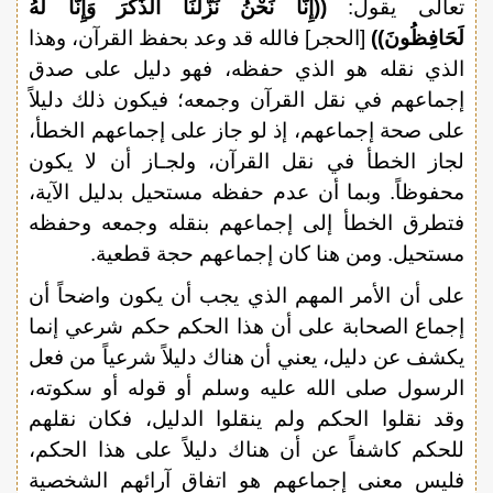
تعالى يقول:
((إِنَّا نَحْنُ نَزَّلْنَا الذِّكْرَ وَإِنَّا لَهُ
لَحَافِظُونَ))
[الحجر] فالله قد وعد بحفظ القرآن، وهذا
الذي نقله هو الذي حفظه، فهو دليل على صدق
إجماعهم في نقل القرآن وجمعه؛ فيكون ذلك دليلاً
على صحة إجماعهم، إذ لو جاز على إجماعهم الخطأ،
لجاز الخطأ في نقل القرآن، ولجـاز أن لا يكون
محفوظاً. وبما أن عدم حفظه مستحيل بدليل الآية،
فتطرق الخطأ إلى إجماعهم بنقله وجمعه وحفظه
مستحيل. ومن هنا كان إجماعهم حجة قطعية.
على أن الأمر المهم الذي يجب أن يكون واضحاً أن
إجماع الصحابة على أن هذا الحكم حكم شرعي إنما
يكشف عن دليل، يعني أن هناك دليلاً شرعياً من فعل
الرسول صلى الله عليه وسلم أو قوله أو سكوته،
وقد نقلوا الحكم ولم ينقلوا الدليل، فكان نقلهم
للحكم كاشفاً عن أن هناك دليلاً على هذا الحكم،
فليس معنى إجماعهم هو اتفاق آرائهم الشخصية