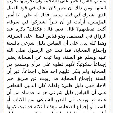
مسلم، قاس الخمر على الشحم، وأن تحريمها تحريم
لثمنها. ومن ذلك أن عمر كان يشك في قود القتيل
الذي اشترك في قتله سبعة، فقال له علي: “يا أمير
المؤمنين، أرأيت لو أن نفراً اشتركوا في سرقة،
أكنت تقطعهم؟ قال: نعم. قال: فكذلك” ذكره عبد
الرزاق في المصنف، وهو قياس للقتل على السرقة.
وهذا كله يدل على أن القياس دليل شرعي بالسنة
وإجماع الصحابة، فما ثبت عن الرسول صلى الله
عليه وسلم هو السنة، وما ثبت عن الصحابة يعتبر
إجماعاً سكوتياً؛ لأنهم فعلوه على مرأى ومسمع من
الصحابة ولم ينكر عليهم أحد فكان إجماعاً. غير أن
السنة وإجماع الصحابة قد رويت عن طريق خبر
الآحاد فهي دليل ظني؛ ولذلك كان الدليل القطعي
على أن القياس دليل شرعي هو ما قدمناه من أن
علته قد وردت في النص الشرعي من الكتاب أو
السنة أو إجماع الصحابة، وهذه الثلاثة قد ثبت كونها