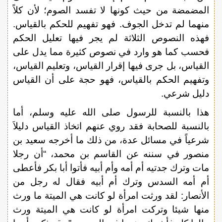
المضمضة من حيث كونها لا تفسد الصوم؛ لأن كلاً
منهما لم تدخل الجوف. فهو تفهيم للحكم بالقياس.
فهذه النصوص الثلاثة لم يجر فيها تعليل الحكم
فحسب كما هو وارد في نصوص كثيرة مما يدل على
القياس، بل جرى فيها إقرار القياس، وتعليم القياس،
وتفهيم الحكم بالقياس، فهو حجة على أن القياس
دليل شرعي.
هذا بالنسبة للرسول صلى الله عليه وسلم، أما
بالنسبة للصحابة فقد روي عنهم اتخاذ القياس دليلاَ
شرعياً في مسائل عدة، من ذلك ما أخرجه سعيد بن
منصور في سننه عن القاسم بن محمد، “أن رجلا
مات وترك جدتيه أم أمه وأم أبيه فأتوا أبا بكر فأعطى
أم أمه السدس وترك أم أبيه فقال له رجل من
الأنصار: لقد ورثت امرأة لو كانت هي الميتة ما ورث
منها شيئا وتركت امرأة لو كانت هي الميتة ورث