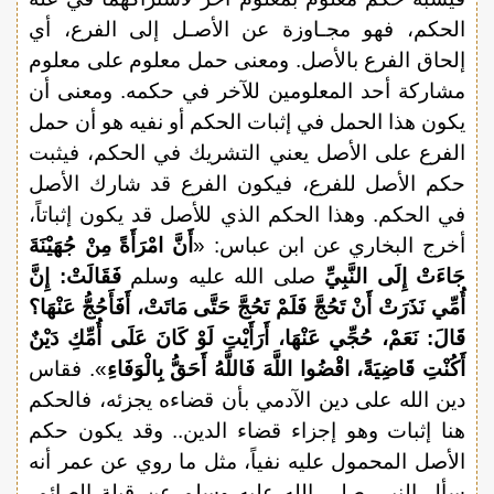
الحكم، فهو مجـاوزة عن الأصـل إلى الفرع، أي
إلحاق الفرع بالأصل. ومعنى حمل معلوم على معلوم
مشاركة أحد المعلومين للآخر في حكمه. ومعنى أن
يكون هذا الحمل في إثبات الحكم أو نفيه هو أن حمل
الفرع على الأصل يعني التشريك في الحكم، فيثبت
حكم الأصل للفرع، فيكون الفرع قد شارك الأصل
في الحكم. وهذا الحكم الذي للأصل قد يكون إثباتاً،
أخرج البخاري عن ابن عباس: «
أَنَّ امْرَأَةً مِنْ جُهَيْنَةَ
جَاءَتْ إِلَى النَّبِيِّ
صلى الله عليه وسلم
فَقَالَتْ: إِنَّ
أُمِّي نَذَرَتْ أَنْ تَحُجَّ فَلَمْ تَحُجَّ حَتَّى مَاتَتْ، أَفَأَحُجُّ عَنْهَا؟
قَالَ: نَعَمْ، حُجِّي عَنْهَا، أَرَأَيْتِ لَوْ كَانَ عَلَى أُمِّكِ دَيْنٌ
أَكُنْتِ قَاضِيَةً، اقْضُوا اللَّهَ فَاللَّهُ أَحَقُّ بِالْوَفَاءِ
». فقاس
دين الله على دين الآدمي بأن قضاءه يجزئه، فالحكم
هنا إثبات وهو إجزاء قضاء الدين.. وقد يكون حكم
الأصل المحمول عليه نفياً، مثل ما روي عن عمر أنه
سأل النبي صلى الله عليه وسلم عن قبلة الصائم،