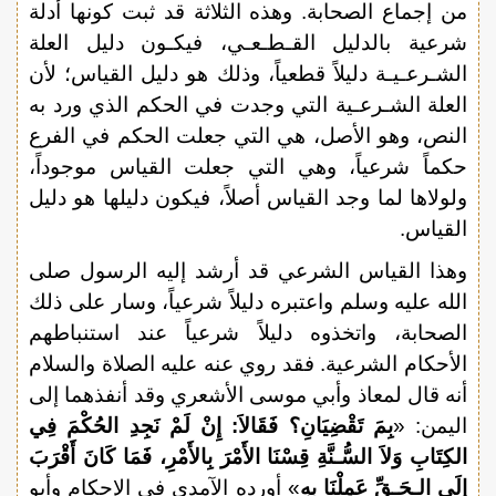
من إجماع الصحابة. وهذه الثلاثة قد ثبت كونها أدلة
شرعية بالدليل القـطـعـي، فيكـون دليل العلة
الشـرعـيـة دليلاً قطعياً، وذلك هو دليل القياس؛ لأن
العلة الشـرعـية التي وجدت في الحكم الذي ورد به
النص، وهو الأصل، هي التي جعلت الحكم في الفرع
حكماً شرعياً، وهي التي جعلت القياس موجوداً،
ولولاها لما وجد القياس أصلاً، فيكون دليلها هو دليل
القياس.
وهذا القياس الشرعي قد أرشد إليه الرسول صلى
الله عليه وسلم واعتبره دليلاً شرعياً، وسار على ذلك
الصحابة، واتخذوه دليلاً شرعياً عند استنباطهم
الأحكام الشرعية. فقد روي عنه عليه الصلاة والسلام
أنه قال لمعاذ وأبي موسى الأشعري وقد أنفذهما إلى
اليمن: «
بِمَ تَقْضِيَانِ؟ فَقَالاَ: إِنْ لَمْ نَجِدِ الحُكْمَ فِي
الكِتَابِ وَلاَ السُّـنَّةِ قِسْنَا الأَمْرَ بِالأَمْرِ، فَمَا كَانَ أَقْرَبَ
إِلَى الـحَـقِّ عَمِلْنَا بِهِ
» أورده الآمدي في الإحكام وأبو