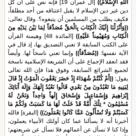
اللَّهِ الْإِسْلَامُ))
[آل عمران 19] فإنه نص على أن كل
دين غير دين الإسلام لا يقبل اعتناقه من أحد مطلقاً،
فكيف يطلب من المسلمين أن يتبعوه؟. وقال تعالى:
((وَأَنْزَلْنَا إِلَيْكَ الْكِتَابَ بِالْحَقِّ مُصَدِّقاً لِمَا بَيْنَ يَدَيْهِ مِنَ
الْكِتَابِ وَمُهَيْمِناً عَلَيْهِ))
[المائدة 48] وهيمنة القرآن
على الكتب السابقة لا تعني التصديق بها، إذ قال في
الآية نفسها:
((مُصَدِّقاً))
وإنما تعني ناسخاً لها. وأيضاً
فقد انعقد الإجماع على أن الشريعة الإسلامية ناسخة
لجميع الشرائع السابقة، وفوق هذا فإن الله تعالى
يقول:
((أَمْ كُنْتُمْ شُهَدَاءَ إِذْ حَضَرَ يَعْقُوبَ الْمَوْتُ إِذْ قَالَ
لِبَنِيهِ مَا تَعْبُدُونَ مِنْ بَعْدِي قَالُوا نَعْبُدُ إِلَهَكَ وَإِلَهَ آَبَائِكَ
إِبْرَاهِيمَ وَإِسْمَاعِيلَ وَإِسْحَاقَ إِلَهاً وَاحِداً وَنَحْنُ لَهُ
مُسْلِمُونَ * تِلْكَ أُمَّةٌ قَدْ خَلَتْ لَهَا مَا كَسَبَتْ وَلَكُمْ مَا
كَسَبْتُمْ وَلَا تُسْأَلُونَ عَمَّا كَانُوا يَعْمَلُونَ))
[البقرة] فالله
أخبرنا أنه لا يسألنا عما كان أولئك الأنبياء يعملون،
وإذا كنا لا نسأل عن أعمالهم فلا نسأل عن شريعتهم؛