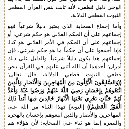
الوحي دليل قطعي، لأنه ثابت بنص القرآن القطعي
الثبوت القطعي الدلالة.
وأما إجماع الصحابة الذي يعتبر دليلاً شرعياً فهو
إجماعهم على أن الحكم الفلاني هو حكم شرعي، أو
إجماعهم على أن الحكم في الأمر الفلاني هو كذا.
فإذا أجمعوا على أن حكماً ما هو حكم شرعي، فإن
إجماعهم هذا يكون دليلاً شرعياً. والدليل على ذلك
أمران: أحدهما أن الله أثنى عليهم في القرآن بنص
قطعي الثبوت قطعي الدلالة، قال تعالى:
((وَالسَّابِقُونَ الْأَوَّلُونَ مِنَ الْمُهَاجِرِينَ وَالْأَنْصَارِ وَالَّذِينَ
اتَّبَعُوهُمْ بِإِحْسَانٍ رَضِيَ اللَّهُ عَنْهُمْ وَرَضُوا عَنْهُ وَأَعَدَّ
لَهُمْ جَنَّاتٍ تَجْرِي تَحْتَهَا الْأَنْهَارُ خَالِدِينَ فِيهَا أَبَداً ذَلِكَ
الْفَوْزُ الْعَظِيمُ))
[التوبة] فهذا الثناء من الله على
المهاجرين والأنصار والذين اتبعوهم بإحسان بالهجرة
والنصرة إنما هو ثناء على الصحابة؛ لأن هؤلاء هم