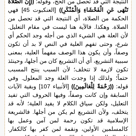
النتيجة التي قد تحصل من الحج، وقوله:
((إِنَّ الصَّلَاةَ
تَنْهَى عَنِ الْفَحْشَاءِ وَالْمُنْكَرِ))
[العنكبوت 45] فهي
الحكمة من الصلاة، أي النتيجة التي قد تحصل من
الصلاة. وهكذا. فالآية هنا ليست في مقام التعليل.
لأن العلة هي الشيء الذي من أجله وجد الحكم أي
شرع، وحتى تفهم العلية في النص لا بد أن تكون
وصفاً، وأن يكون هذا الوصف مفهماً العلية، بمعنى
سببية التشريع، أي أن التشريع كان من أجلها، وحينئذ
تكون لازمة لا تتخلف؛ لأن السبب ينتج المسبب
حتماً؛ ولذلك إذا وجدت العلة وجد المعلول. وفي
قوله:
((رَحْمَةً لِلْعَالَمِينَ))
[الأنبياء 107] وبقية الآيات
السابقة وإن كانت وصفاً، وفيها الحروف التي تفيد
التعليل، ولكن سياق الكلام لا يفيد العلية؛ لأنه قد
يتخلف، ولأن التشريع لم يكن من أجلها. فالشريعة
الإسلامية قد تكون رحمة لمن آمن وعمل بها
كالمسلمين الأولين، ونقمة لمن كفر بها كالكفار.