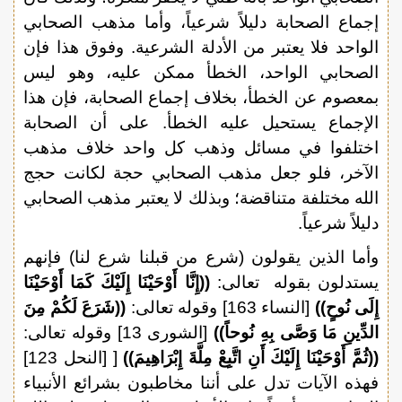
إجماع الصحابة دليلاً شرعياً، وأما مذهب الصحابي
الواحد فلا يعتبر من الأدلة الشرعية. وفوق هذا فإن
الصحابي الواحد، الخطأ ممكن عليه، وهو ليس
بمعصوم عن الخطأ، بخلاف إجماع الصحابة، فإن هذا
الإجماع يستحيل عليه الخطأ. على أن الصحابة
اختلفوا في مسائل وذهب كل واحد خلاف مذهب
الآخر، فلو جعل مذهب الصحابي حجة لكانت حجج
الله مختلفة متناقضة؛ وبذلك لا يعتبر مذهب الصحابي
دليلاً شرعياً.
وأما الذين يقولون (شرع من قبلنا شرع لنا) فإنهم
يستدلون بقوله تعالى:
((إِنَّا أَوْحَيْنَا إِلَيْكَ كَمَا أَوْحَيْنَا
إِلَى نُوحٍ))
[النساء 163] وقوله تعالى:
((شَرَعَ لَكُمْ مِنَ
الدِّينِ مَا وَصَّى بِهِ نُوحاً))
[الشورى 13] وقوله تعالى:
((ثُمَّ أَوْحَيْنَا إِلَيْكَ أَنِ اتَّبِعْ مِلَّةَ إِبْرَاهِيمَ))
[ [النحل 123]
فهذه الآيات تدل على أننا مخاطبون بشرائع الأنبياء