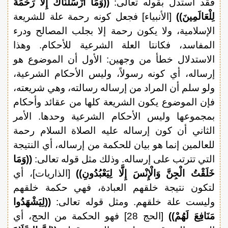
فقد استدل بقوله تعالى:
((وَمَا أَرْسَلْنَاكَ إِلَّا رَحْمَةً
لِلْعَالَمِينَ))
[الأنبياء] فجعل كونه رحمة علة للشريعة
الإسلامية، ولا يكون رحمة إلا بجلب المصالح ودرء
المفاسد، فكانتا العلة الشرعية للأحكام. وهذا
الاستدلال خطأ من وجهين: الأول أن الموضوع هو
إرساله، أي كونه رسولاً، وليس الأحكام الشرعية،
ولو سلم أن المراد من إرساله رسالته، وهي شريعته،
فإن الموضوع يكون الشريعة كلها من عقائد وأحكام
بمجموعها وليس الأحكام الشرعية وحدها. الأمر
الثاني أن كون إرساله عليه الصلاة السلام رحمة
للعالمين إنما هو بيان للحكمة من إرساله، أي النتيجة
التي تترتب على إرساله. وذلك مثل قوله تعالى:
((وَمَا
خَلَقْتُ الْجِنَّ وَالْإِنْسَ إِلَّا لِيَعْبُدُونِ))
[الذاريات]، أي
لتكون نتيجة خلقهم العبادة، فهي حكمة خلقهم
وليست علة خلقهم. ومثل قوله تعالى:
((لِيَشْهَدُوا
مَنَافِعَ لَهُمْ))
[الحج 28] فهو الحكمة من الحج، أي