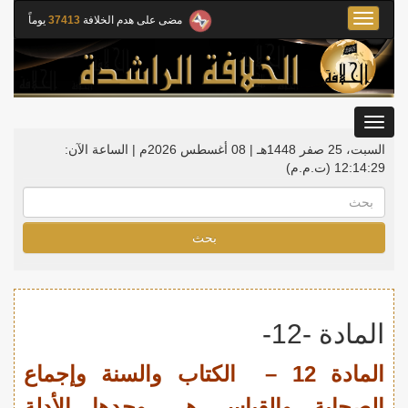
Toggle
مضى على هدم الخلافة
37413
يوماً
navigation
Toggle
gation
السبت، 25 صفر 1448هـ | 08 أغسطس 2026م |
الساعة الآن:
12:14:30
(ت.م.م)
بحث
المادة -12-
المادة 12 – الكتاب والسنة وإجماع
الصحابة والقياس هي وحدها الأدلة