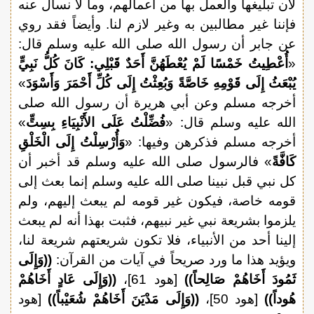
لأن تبليغها والعمل بها من أعمالهم، وما لا نسأل عنه
فإننا غير مطالبين به وغير لازم لنا. وأيضاً فقد روي
عن جابر أن رسول الله صلى الله عليه وسلم قال:
«
أُعْطِيتُ خَمْسًا لَمْ يُعْطَهُنَّ أَحَدٌ قَبْلِي: كَانَ كُلُّ نَبِيٍّ
يُبْعَثُ إِلَى قَوْمِهِ خَاصَّةً وَبُعِثْتُ إِلَى كُلِّ أَحْمَرَ وَأَسْوَدَ
»
أخرجه مسلم وعن أبي هريرة أن رسول الله صلى
الله عليه وسلم قال: «
فُضِّلْتُ عَلَى الأَنْبِيَاءِ بِسِتٍّ
»
أخرجه مسلم فذكرهن وفيها: «
وَأُرْسِلْتُ إِلَى الْخَلْقِ
كَافَّةً
» فالرسول صلى الله عليه وسلم قد أخبر أن
كل نبي قبل نبينا صلى الله عليه وسلم إنما بعث إلى
قومه خاصة، فيكون غير قومه لم يبعث إليهم، ولم
يلزموا بشريعة نبي غير نبيهم، فثبت بهذا أنه لم يبعث
إلينا أحد من الأنبياء، فلا تكون شريعتهم شريعة لنا،
ويؤيد هذا ما ورد صريحاً في آيات من القرآن:
((وَإِلَى
ثَمُودَ أَخَاهُمْ صَالِحاً))
[هود 61]،
((وَإِلَى عَادٍ أَخَاهُمْ
هُوداً))
[هود 50]،
((وَإِلَى مَدْيَنَ أَخَاهُمْ شُعَيْباً))
[هود