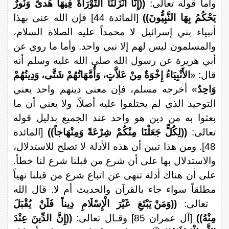
وأما قوله تعالى:
((إِنَّا أَنْزَلْنَا التَّوْرَاةَ فِيهَا هُدىً وَنُورٌ
يَحْكُمُ بِهَا النَّبِيُّونَ))
[المائدة 44] فإن الله عنى بهذا
أنبياء بني إسرائيل لا محمداً عليه الصلاة السلام،
والمسلمون ليس لهم إلا نبي واحد. وأما ما روي عن
أبي هريرة عن رسول الله صلى الله عليه وسلم أنه
قال: «
الأَنْبِيَاءُ إِخْوَةٌ مِنْ عَلاَّتٍ، وَأُمَّهَاتُهُمْ شَتَّى، وَدِينُهُمْ
وَاحِدٌ
» أخرجه مسلم، فإن معنى دينهم واحد يعني
التوحيد الذي لم يختلفوا عليه أصلاً، ولا يعني أن ما
بعثوا به من دين هو واحد عند الجميع بدليل قوله
تعالى:
((لِكُلٍّ جَعَلْنَا مِنْكُمْ شِرْعَةً وَمِنْهَاجاً))
[المائدة
48]. ومن هذا تبين أن هذه الأدلة لا تصلح للاستدلال،
والاستدلال بها على أن شرع من قبلنا شرع لنا خطأ.
على أن هناك أدلة تنهى عن اتباع شرع من قبلنا نهياً
مطلقاً سواء جاء بالقرآن والحديث أم لا. قال الله
تعالى:
((وَمَنْ يَبْتَغِ غَيْرَ الْإِسْلَامِ دِيناً فَلَنْ يُقْبَلَ
مِنْهُ))
[آل عمران 85] وقـال تعالى:
((إِنَّ الدِّينَ عِنْدَ