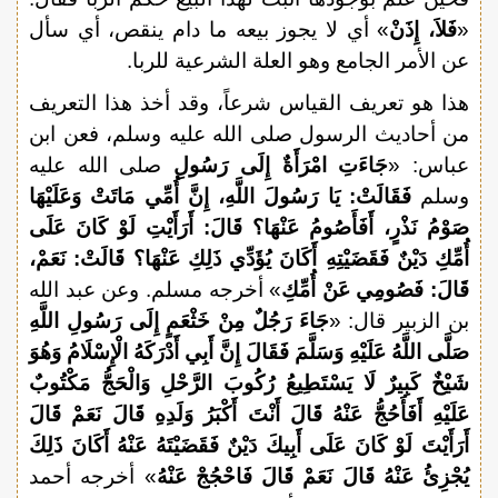
«
فَلاَ، إِذَنْ
» أي لا يجوز بيعه ما دام ينقص، أي سأل
عن الأمر الجامع وهو العلة الشرعية للربا.
هذا هو تعريف القياس شرعاً، وقد أخذ هذا التعريف
من أحاديث الرسول صلى الله عليه وسلم، فعن ابن
عباس: «
جَاءَتِ امْرَأَةٌ إِلَى رَسُولِ
صلى الله عليه
وسلم
فَقَالَتْ: يَا رَسُولَ اللَّهِ، إِنَّ أُمِّي مَاتَتْ وَعَلَيْهَا
صَوْمُ نَذْرٍ، أَفَأَصُومُ عَنْهَا؟ قَالَ: أَرَأَيْتِ لَوْ كَانَ عَلَى
أُمِّكِ دَيْنٌ فَقَضَيْتِهِ أَكَانَ يُؤَدِّي ذَلِكِ عَنْهَا؟ قَالَتْ: نَعَمْ،
قَالَ: فَصُومِي عَنْ أُمِّكِ
» أخرجه مسلم. وعن عبد الله
بن الزبير قال: «
جَاءَ رَجُلٌ مِنْ خَثْعَمٍ إِلَى رَسُولِ اللَّهِ
صَلَّى اللَّهُ عَلَيْهِ وَسَلَّمَ فَقَالَ إِنَّ أَبِي أَدْرَكَهُ الْإِسْلَامُ وَهُوَ
شَيْخٌ كَبِيرٌ لَا يَسْتَطِيعُ رُكُوبَ الرَّحْلِ وَالْحَجُّ مَكْتُوبٌ
عَلَيْهِ أَفَأَحُجُّ عَنْهُ قَالَ أَنْتَ أَكْبَرُ وَلَدِهِ قَالَ نَعَمْ قَالَ
أَرَأَيْتَ لَوْ كَانَ عَلَى أَبِيكَ دَيْنٌ فَقَضَيْتَهُ عَنْهُ أَكَانَ ذَلِكَ
يُجْزِئُ عَنْهُ قَالَ نَعَمْ قَالَ فَاحْجُجْ عَنْهُ
» أخرجه أحمد