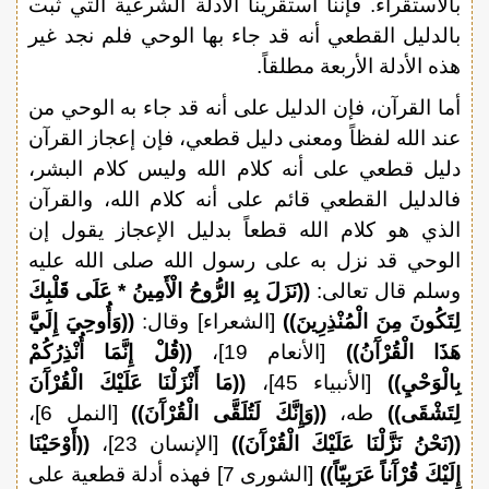
بالاستقراء. فإننا استقرينا الأدلة الشرعية التي ثبت
بالدليل القطعي أنه قد جاء بها الوحي فلم نجد غير
هذه الأدلة الأربعة مطلقاً.
أما القرآن، فإن الدليل على أنه قد جاء به الوحي من
عند الله لفظاً ومعنى دليل قطعي، فإن إعجاز القرآن
دليل قطعي على أنه كلام الله وليس كلام البشر،
فالدليل القطعي قائم على أنه كلام الله، والقرآن
الذي هو كلام الله قطعاً بدليل الإعجاز يقول إن
الوحي قد نزل به على رسول الله صلى الله عليه
وسلم قال تعالى:
((نَزَلَ بِهِ الرُّوحُ الْأَمِينُ * عَلَى قَلْبِكَ
لِتَكُونَ مِنَ الْمُنْذِرِينَ))
[الشعراء] وقال:
((وَأُوحِيَ إِلَيَّ
هَذَا الْقُرْآَنُ))
[الأنعام 19]،
((قُلْ إِنَّمَا أُنْذِرُكُمْ
بِالْوَحْيِ))
[الأنبياء 45]،
((مَا أَنْزَلْنَا عَلَيْكَ الْقُرْآَنَ
لِتَشْقَى))
طه،
((وَإِنَّكَ لَتُلَقَّى الْقُرْآَنَ))
[النمل 6]،
((نَحْنُ نَزَّلْنَا عَلَيْكَ الْقُرْآَنَ))
[الإنسان 23]،
((أَوْحَيْنَا
إِلَيْكَ قُرْآَناً عَرَبِيّاً))
[الشورى 7] فهذه أدلة قطعية على