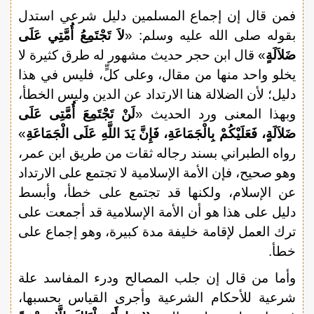
فمن قال إن إجماع المسلمين دليل شرعي استدل
بقوله صلى الله عليه وسلم: «
لاَ تَجْتَمِعُ أُمَّتِي عَلَى
ضَلاَلَةٍ
» قال ابن حجر حديث مشهور له طرق كثيرة لا
يخلو واحد منها من مقال، وعلى كلٍّ، فليس في هذا
دليل؛ لأن الضلالة هنا الارتداد عن الدين وليس الخطأ،
وبهذا المعنى ورد الحديث «
لَنْ تَجْتَمِعَ أُمَّتِى عَلَى
ضَلاَلَةٍ، فَعَلَيْكُمْ بِالْجَمَاعَةِ، فَإِنَّ يَدَ اللَّهِ عَلَى الْجَمَاعَةِ
»
رواه الطبراني بسند رجاله ثقات من طريق ابن عمر،
وهو صحيح، فإن الأمة الإسلامية لا تجتمع على الارتداد
عن الإسلام، ولكنها قد تجتمع على خطأ، وأبسط
دليل على هذا هو أن الأمة الإسلامية قد أجمعت على
ترك العمل لإقامة خليفة مدة كبيرة، وهو إجماع على
خطأ.
وأما من قال إن جلب المصالح ودرء المفاسد علة
شرعية للأحكام الشرعية وأجرى القياس بحسبها،