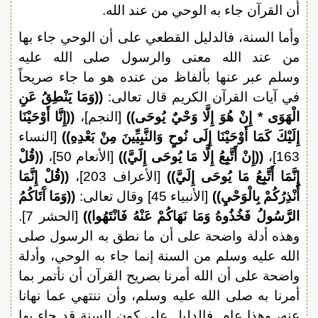
أن القرآن جاء به الوحي من عند الله.
وأما السنة، فالدليل القطعي على أن الوحي جاء بها
من عند الله معنى والرسول صلى الله عليه
وسلم عبر عنها بألفاظ من عنده هو ما جاء صريحاً
في آيات القرآن الكريم قال تعالى:
((وَمَا يَنْطِقُ عَنِ
الْهَوَى * إِنْ هُوَ إِلَّا وَحْيٌ يُوحَى))
[النجم]،
((إِنَّا أَوْحَيْنَا
إِلَيْكَ كَمَا أَوْحَيْنَا إِلَى نُوحٍ وَالنَّبِيِّينَ مِنْ بَعْدِهِ))
[النساء
163]،
((إِنْ أَتَّبِعُ إِلَّا مَا يُوحَى إِلَيَّ))
[الأنعام 50]،
((قُلْ
إِنَّمَا أَتَّبِعُ مَا يُوحَى إِلَيَّ))
[الأعراف 203]،
((قُلْ إِنَّمَا
أُنْذِرُكُمْ بِالْوَحْيِ))
[الأنبياء 45] وقال تعالى:
((وَمَا آَتَاكُمُ
الرَّسُولُ فَخُذُوهُ وَمَا نَهَاكُمْ عَنْهُ فَانْتَهُوا))
[الحشر 7].
وهذه أدلة واضحة على أن ما نطق به الرسول صلى
الله عليه وسلم من السنة إنما جاء به الوحي، وأدلة
واضحة على أن الله أمرنا بصريح القرآن أن نأتمر بما
أمرنا به صلى الله عليه وسلم، وأن ننتهي عما نهانا
عنه، وهذا عام. فالدليل على كون السنة قد جاء بها