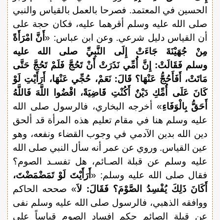
الحسين في المعتمد. فصرحا بالعمل بالقياس والنبي
صلى الله عليه وسلم أقرهما عليه، فكان حجة على
أن القياس دليل شرعي. وعن ابن عباس: «
أَنَّ امْرَأَةً
مِنْ جُهَيْنَةَ جَاءَتْ إِلَى النَّبِيِّ صلى الله عليه
وسلم فَقَالَتْ: إِنَّ أُمِّي نَذَرَتْ أَنْ تَحُجَّ فَلَمْ تَحُجَّ حَتَّى
مَاتَتْ، أَفَأَحُجُّ عَنْهَا؟ قَالَ: نَعَمْ، حُجِّي عَنْهَا، أَرَأَيْتِ لَوْ
كَانَ عَلَى أُمِّكِ دَيْنٌ أَكُنْتِ قَاضِيَةً، اقْضُوا اللَّهَ فَاللَّهُ
أَحَقُّ بِالْوَفَاءِ
» أخرجه البخاري، فالرسول صلى الله
عليه وسلم هنا في مقام تعليم هذه المرأة قد ألحق
دين الله بدين الآدمي في وجوب القضاء ونفعه، وهو
عين القياس. وروي عن عمر أنه سأل النبي صلى الله
عليه وسلم عن قبلة الصـائم، هل تفسـد الصوم؟
فقال صلى الله عليه وسلم: «
أَرَأَيْتَ لَوْ تَمَضْمَضْتَ،
أَكَانَ ذَلِكَ يُفْسِدُ الصَّوْمَ؟ فَقَالَ: لاَ
» صححه الحاكم
ووافقه الذهبي، فالرسول صلى الله عليه وسلم نفى
عن قبلة الصائم حكم إفساد الصوم قياساً على