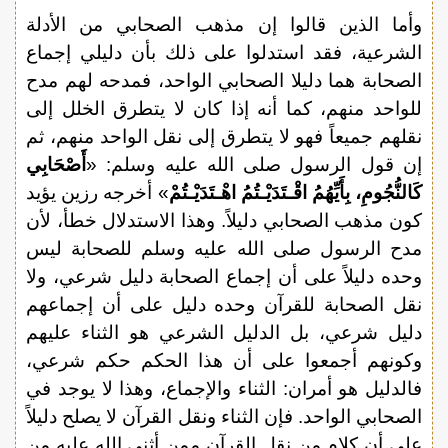
وأما الذين قالوا إن مذهب الصحابي من الأدلة
الشرعية، فقد استدلوا على ذلك بأن دليلي إجماع
الصحابة هما دليلا الصحابي الواحد، فمدحه لهم مدح
للواحد منهم، كما أنه إذا كان لا يتطرق الخلل إلى
نقلهم جميعاً فهو لا يتطرق إلى نقل الواحد منهم، ثم
إن قول الرسول صلى الله عليه وسلم: «
أَصْحَابِي
كَالنُّجُومِ، بِأَيِّهُمُ اقْـتَدَيْـتُمُ اهْـتَدَيْـتُمْ
» أخرجه رزين يؤيد
كون مذهب الصحابي دليلاً. وهذا الاستدلال خطأ، لأن
مدح الرسول صلى الله عليه وسلم للصحابة ليس
وحده دليلاً على أن إجماع الصحابة دليل شرعي، ولا
نقل الصحابة للقرآن وحده دليل على أن إجماعهم
دليل شرعي، بل الدليل الشرعي هو الثناء عليهم
وكونهم أجمعوا على أن هذا الحكم حكم شرعي،
فالدليل هو أمران: الثناء والإجماع، وهذا لا يوجد في
الصحابي الواحد. فإن الثناء ونقل القرآن لا يصلح دليلاً
على أن كلام من نقل القرآن ممن أثنى الله عليه من