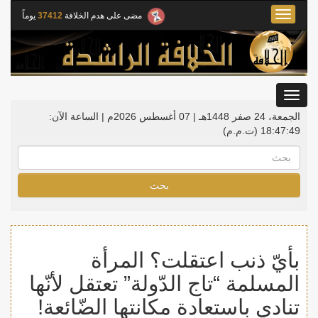
Toggle
مضى على هدم الخلافة
37412
يوماً
navigation
Toggle
gation
الجمعة، 24 صفر 1448هـ | 07 أغسطس 2026م |
الساعة الآن:
18:47:50
(ت.م.م)
بحث
بأيّ ذنب اعتقلت؟ المرأة
المسلمة “تاج الدّولة” تعتقل لأنّها
تنادي باستعادة مكانتها الضّائعة!