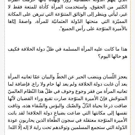
الكثير من الحقوق، واستخدمت المرأة كأداة للمتعة فقط لا
غير، ليأتي وينظر إلى الوثائق المتنوّعة التي تبرهن على المكانة
المميّزة التي منحتها الدّولة العثمانيّة للمرأة، واصفةً إيّاها
بالأميرة المتوّجة على رأس الجميع”.
هذا ما كانت عليه المرأة المسلمة في ظلّ دولة الخلافة فكيف
هو حالها اليوم؟
يعجز اللّسان وينضب الحبر عن الخطّ والبيان عمّا تعانيه المرأة
بعد أن غابت دولة الخلافة ولم يعد لها حام ولا راع. فإضافة لما
تعانيه المرأة من فقر وجوع وخوف في ظلّ هذا النّظام العالميّ
المتوحّش فإنّ الأميرة المتوّجة صارت تقبع وراء القضبان لأنّها
ضاقت ذرعا بحياة الذّلّ والضّنك والبؤس والشّقاء هذه، وتاقت
نفسها إلى مكانتها التي ضاعت بضياع دولة الخلافة! لقد باتت
الأميرة المتوّجة معتقلة في سجون الطّغاة الذين يحاربون عودة
الدّولة التي ستجمع المسلمين وتوحّدهم تحت راية لا إله إلّا الله!