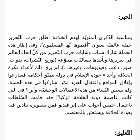
الخبر:
بمناسبة الذّكرى المئويّة لهدم الخلافة أطلق حزب التّحرير
حملة عالميّة بعنوان “أقيموها أيّها المسلمون”، وفي إطار هذه
الحملة شارك شباب وشابات حزب التّحرير من كلّ أنحاء العالم
في تعزيزها وتأييدها بفعاليّات متنوّعة (توزيع النّشرات، ندوات،
صور، دعم، وفيديوهات، وغيرها…). لم يرق ذلك لأعداء فكرة
الخلافة وأعداء عودة الإسلام في دولة تطبّق أحكامه فسارعوا
بإغلاق المواقع واعتقال العديد ممّن شاركوا في هذه الحملة.
ولم تستثن النّساء من هذه الاعتقالات الوحشيّة، وأين؟ في التي
كانت عاصمة دولة الخلافة “تركيا”! فقد قامت السّلطات
باعتقال خمس أخوات على إثر فيديو قمن بتصويره ينادين فيه
بعودة الخلافة ويستغثن بالمعتصم.
التّعليق: