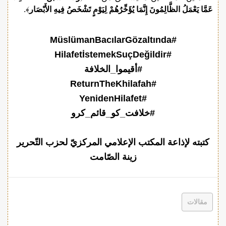
عَمَّا يَعْمَلُ الظَّالِمُونَ إِنَّمَا يُؤَخِّرُهُمْ لِيَوْمٍ تَشْخَصُ فِيهِ الأَبْصَار
﴾.
#MüslümanBacılarGözaltında
#HilafetİstemekSuçDeğildir
#أقيموا_الخلافة
#ReturnTheKhilafah
#YenidenHilafet
#خلافت_کو_قائم_کرو
كتبته لإذاعة المكتب الإعلامي المركزيّ لحزب التّحرير
زينة الصّامت
مقالات