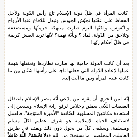
كانت المرأة في ظلّ دولة الإسلام تاج رأس الدّولة ولأجل
الحفاظ على عفّتها تجيّش الجيوش وتبذل للدّفاع عنها الأرواح
والنّفوس، ولكنّها اليوم صارت منتهكة حرمتُها ومستضعفة
وتلاحق من الدّولة، لماذا؟ وبأيّة تهمة؟ لأنّها تريد العيش كريمة
في ظلّ أحكام ربّها!
بعد أن كانت الدولة حامية لها صارت تطاردها وتعتقلها بتهمة
عملها لإعادة الدّولة التي جعلتها تاجا على رأسها! شتّان بين ما
كانت عليه المرأة وبين ما آلت إليه.
إنّه لمن الخزي أن يقوم من يدّعي أنّه ينصر الإسلام باعتقال
العفيفات اللّاتي يعملن بإخلاص لرفع راية الإسلام ويسعين إلى
استعادة مكانتهنّ المسلوبة الضّائعة “الأميرة المتوّجة”. فالعمل
لاستئناف الحياة الإسلامية هو شرف عظيم لكلّ مسلم
ومسلمة، وسيلقى كلّ من يحول دون ذلك ويقف في طريق
العاملين المخلصين ما يستحقّ من الله ﴿
وَلاَ تَحْسَبَنَّ اللّهَ غَافِلاً