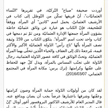
أوردت صحيفة “صباح” التّركيّة، في تقريرها “النّساء
العثمانيّات”، أنّ فريقها تمكّن من التّوصّل إلى كتاب في
الأرشيف العثمانيّ، يحمل اسم “كادين” أي المرأة. ووفقاً
للصّحيفة، فإنّ الكتاب هو عبارة عن وثائق عثمانيّة خاصّة
بشؤون المرأة جمعتها الإدارة العثمانيّة ومن ثمّ تم دمجها في
كتاب واحد تحت اسم “المرأة”. يتكوّن الكتاب من 159 وثيقة
تصف المرأة بأنّها “تاج رأس” الدّولة العثمانيّة الأكبر والأكثر
قيمة، مُرجعةً ذلك إلى العفاف والحياء اللّذين تتحلّى بهما المرأة
العثمانيّة. وتحثّ الوثائق في كافة عصور الدّولة العثمانية، رجال
الدّولة على تجنّب المساس بالمرأة، وبذل كلّ جهد للحفاظ
على عفّتها وكرامتها. (ترك برس: مكانة المرأة في المجتمع
العثماني، 2016/03/07).
لقد كان من أولويّات الدّولة حماية المرأة وصون كرامتها
وعفّتها وشرفها باعتبارها عرضاً يجب أن يصان ويدافع عنه.
قال المدير العام للأرشيف الدّكتور البروفسور أغور أونال “إنّ
الذي يتّهم الدّولة العثمانيّة زوراً وبهتاناً بأنّها حرمت المرأة