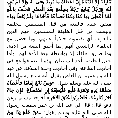
يُبَايِعُهُ إِلاَّ لِدُنْيَاهُ إِنْ أَعْطَاهُ مَا يُرِيدُ وَفَى لَهُ وَإِلاَّ لَمْ يَفِ
لَهُ، وَرَجُلٌ يُبَايِعُ رَجُلاً بِسِلْعَةٍ بَعْدَ الْعَصْرِ فَحَلَفَ بِاللَّهِ
لَقَدْ أُعْطِيَ بِهَا كَذَا وَكَذَا فَصَدَّقَهُ فَأَخَذَهَا وَلَمْ يُعْطَ بِهَا
»
متفق عليه. فالبيعة من قبل المسلمين للخليفة
وليست من قبل الخليفة للمسلمين، فهم الذين
يبايعونه، أي يقيمونه حاكماً عليهم، وما حصل مع
الخلفاء الراشدين أنهم إنما أخذوا البيعة من الأمة،
وما صاروا خلفاء إلا بواسطة بيعة الأمة لهم. وأما
جعل الخليفة يأخذ السلطان بهذه البيعة فواضح في
أحاديث الطاعة، وفي أحاديث وحدة الخلافة. عن عبد
الله بن عمرو بن العاص يقول: أنه سمع رسول الله
صلى الله عليه وسلم يقول: «
وَمَنْ بَايَعَ إِمَامًا فَأَعْطَاهُ
صَفْقَةَ يَدِهِ وَثَمَرَةَ قَلْبِهِ فَلْيُطِعْهُ إِنِ اسْتَطَاعَ، فَإِنْ جَاءَ
آخَرُ يُنَازِعُهُ، فَاضْرِبُوا عُنُقَ الآخَرِ
» أخرجه مسلم، وعن
نافع قال: قال لي عبد الله بن عمر سمعت رسول
الله صلى الله عليه وسلم يقول: «
مَنْ خَلَعَ يَدًا مِنْ