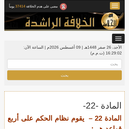
Toggle
مضى على هدم الخلافة
37414
يوماً
navigation
Toggle
gation
الأحد، 26 صفر 1448هـ | 09 أغسطس 2026م |
الساعة الآن:
16:29:02
(ت.م.م)
بحث
المادة -22-
المادة 22 – يقوم نظام الحكم على أربع
قواعد هي: