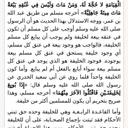
الْقِيَامَةِ لا حُجَّةَ لَهُ، وَمَنْ مَاتَ وَلَيْسَ فِي عُنُقِهِ بَيْعَةٌ
مَاتَ مِيتَةً جَاهِلِيَّةً
» أخرجه مسلم من طريق عبد الله
بن عمر، ووجه الاستدلال بهذا الحديث هو أن الرسول
صلى الله عليه وسلم أوجب على كل مسلم أن تكون
في عنقه بيعة لخليفة ولم يوجب أن يبايع كل مسلم
الخليفة، فالواجب هو وجود بيعة في عنق كل مسلم،
أي وجود خليفة يستحق في عنق كل مسلم بيعة
بوجوده. فوجود الخليفة هو الذي يوجد في عنق كل
مسلم بيعة سواء أبايع بالفعل أم لم يبايع. وأما كون
الخليفة واحداً فلما روي عن أبي سعيد الخدري عن
رسول الله صلى الله عليه وسلم قال: «
إِذَا بُويِعَ
لِخَلِيفَتَـيْنِ فَاقْتُلُوا الآخَرَ مِنْهُمَا
» أخرجه مسلم، وهذا
صريح بتحريم أن يكون للمسلمين أكثر من خليفة.
وأما القاعـدة الرابـعـة وهي للخليفة وحده حق تبني
الأحكام فقد ثبتت بإجماع الصحـابة، على أن للخليفة
وحده حق تبني الأحكام، ومن هذا الإجماع أخـذت