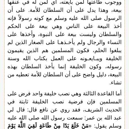
ووجوب طاعتها لمن بايعته، أي لمن له في عنقها
بيعة، وهذا يدل على أن السلطان للأمة. على أن
الرسول صلى الله عليه وسلم مع كونه رسولاً فإنه
أخذ البيعة على الناس وهي بيعة على الحكم
والسلطان وليست بيعة على النبوة، وأخذها على
النساء والرجال ولم يأخـذهـا على الصغار الذين لم
يبلغوا الحلم، فكون المسلمين هم الذين يقيمون
الخليفة ويبـايعـونه على العمل بكتاب الله وسنة
رسوله، وكون الخليفة إنما يأخذ السلطان بهذه
البيعة، دليل واضح على أن السلطان للأمة تعطيه من
تشاء.
أما القاعدة الثالثة وهي نصب خليفة واحد فرض على
المسلمين فإن فرضية نصب الخليفة ثابتة في
الحديث الشريف، فقد روي عن نافع قال: قال لي
عبد الله بن عمر: سمعت رسول الله صلى الله عليه
وسلم يقول: «
مَنْ خَلَعَ يَدًا مِنْ طَاعَةٍ لَقِيَ اللَّهَ يَوْمَ