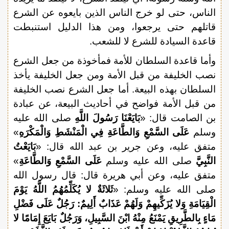
الناس، حتى لو خرج الناس الذين بايعوه عن الشرع
قاتلهم حتى يرجعوا، ومن هذا الدليل استنبطت
قاعدة السيادة للشرع لا للشعب.
وأما قاعدة السلطان للأمة فمأخوذة من جعل الشرع
نصب الخليفة من قبل الأمة ومن جعل الخليفة يأخذ
السلطان بهذه البيعة. أما جعل الشرع نصب الخليفة
من قبل الأمة فواضح في أحاديث البيعة، عن عبادة
بن الصامت قال: «
بَايَعْنَا رَسُولَ اللَّهِ
صلى الله عليه
وسلم
عَلَى السَّمْعِ وَالطَّاعَةِ فِي الْمَنْشَطِ وَالْمَكْرَهِ
»
متفق عليه، وعن جرير بن عبد الله قال: «
بَايَعْتُ
النَّبِيَّ
صلى الله عليه وسلم
عَلَى السَّمْعِ وَالطَّاعَةِ
»
متفق عليه، وعن أبي هريرة قال: قال رسول الله
صلى الله عليه وسلم: «
ثَلاثَةٌ لا يُكَلِّمُهُمُ اللَّهُ يَوْمَ
الْقِيَامَةِ وَلا يُزَكِّيهِمْ وَلَهُمْ عَذَابٌ أَلِيمٌ: رَجُلٌ عَلَى فَضْلِ
مَاءٍ بِالطَّرِيقِ يَمْنَعُ مِنْهُ ابْنَ السَّبِيلِ، وَرَجُلٌ بَايَعَ إِمَامًا لا