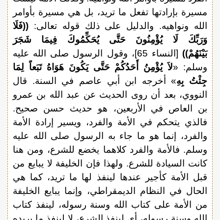
مسيرة بإرادتها تفعل ما تريد، بل هي مسيرة بأوامر
الله ونواهيه. والدليل على ذلك قوله تعالى:
((فَلَا
وَرَبِّكَ لَا يُؤْمِنُونَ حَتَّى يُحَكِّمُوكَ فِيمَا شَجَرَ
بَيْنَهُمْ))
[النساء 65]، وقول الرسول صلى الله عليه
وسلم: «
لاَ يُؤْمِنُ أَحَدُكُمْ حَتَّى يَكُونَ هَوَاهُ تَبَعاً لِمَا
جِئْتُ بِهِ
» أخرجه ابن أبي عاصم في السنة. قال
النووي، بعد أن روى الحديث عن عبد الله بن عمرو
بن العاص في الأربعين، هو حديث حسن صحيح.
فالذي يتحكم في الأمة والفرد، ويسير إرادة الأمة
والفرد، إنما هو ما جاء به الرسول صلى الله عليه
وسلم. فالأمة والفرد كلاهما يخضع للشرع، ومن هنا
كانت السيادة للشرع. ولهذا فإن الخليفة لا يبايع من
قبل الأمة كأجير عندها لينفذ لها ما تريد، كما هي
الحال في النظام الديمقراطي، وإنما يبايع الخليفة
من الأمة على كتاب الله وسنة رسوله، لينفذ كتاب
الله وسنة رسوله، أي لينفذ الشرع، لا لينفذ ما يريده