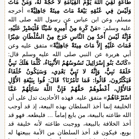
طَاعَةٍ لَقِيَ اللَّهَ يَوْمَ الْقِيَامَةِ لا حُجَّةَ لَهُ، وَمَنْ مَاتَ
وَلَيْسَ فِي عُنُقِهِ بَيْعَةٌ مَاتَ مِيتَةً جَاهِلِيَّةً
» أخرجه
مسلم، وعن ابن عباس عن رسول الله صلى الله
عليه وسلم: «
مَنْ كَرِهَ مِنْ أَمِيرِهِ شَيْئًا فَلْيَصْبِرْ عَلَيْهِ،
فَإِنَّهُ لَيْسَ أَحَدٌ مِنَ النَّاسِ خَرَجَ مِنْ السُّلْطَانِ شِبْرًا
فَمَاتَ عَلَيْهِ إِلاَّ مَاتَ مِيتَةً جَاهِلِيَّةً
» متفق عليه وعن
أبي هريرة عن النبي صلى الله عليه وسلم قال:
«
كَانَتْ بَنُو إِسْرَائِيلَ تَسُوسُهُمُ الأَنْبِيَاءُ، كُلَّمَا هَلَكَ نَبِيٌّ
خَلَفَهُ نَبِيٌّ، وَإِنَّهُ لا نَبِيَّ بَعْدِي، وَسَيَكُونُ خُلَفَاءُ
فَيَكْثُرُونَ، قَالُوا: فَمَا تَأْمُرُنَا؟ قَالَ: فُوا بِبَيْعَةِ الأَوَّلِ
فَالأَوَّلِ، أَعْطُوهُمْ حَقَّهُمْ فَإِنَّ اللَّهَ سَائِلُهُمْ عَمَّا
اسْتَرْعَاهُمْ
» متفق عليه. فهذه الأحاديث تدل على أن
الخليفة إنما أخذ السلطان بهذه البيعة، إذ قد أوجب
الله طاعته بالبيعة، من بايع إماماً … فليطعه. فهو قد
أخذ الخلافة بالبيعة، ووجبت طاعته لأنه خليفة قد
بويع، فيكون قد أخذ السلطان من الأمة ببيعتها له