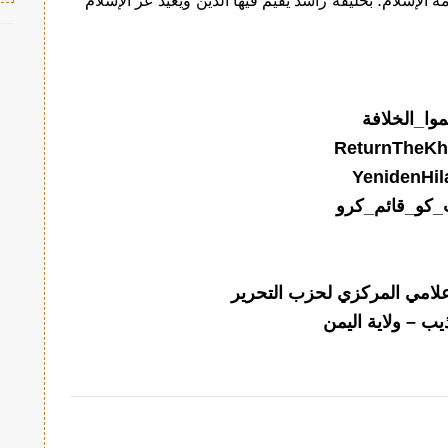
الإسلام؛ بخليفة راشد يقيم فيها الدين ويعيد عز الإسلام
موا_الخلافة
ReturnTheKhi
YenidenHil
_کو_قائم_کرو
إعلامي المركزي لحزب التحرير
يب – ولاية اليمن