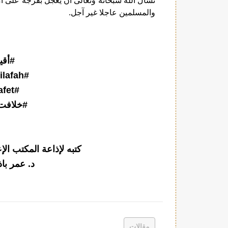
نسأل الله سبحانه وتعالى أن يعجل بفرجه على أمة 
والمسلمين عاجلا غير آجل.
#أقي
lafah
#
afet
#
#خلافت
كتبه لإذاعة المكتب ال
د. عمر باذ
مقالات