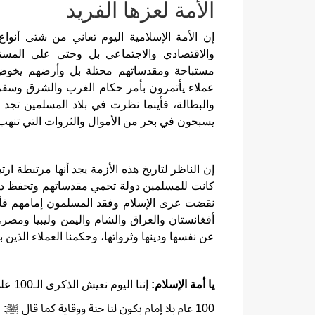
الأمة لعزها الفريد
إن الأمة الإسلامية اليوم تعاني من شتى أنو
والاقتصادي والاجتماعي بل وحتى على المست
مستباحة ومقدساتهم محتلة بل وأرضهم يخوض 
عملاء يأتمرون بأمر حكام الغرب والشرق وسفرائ
والبطالة، فأينما نظرت في بلاد المسلمين تجد 
يسبحون في بحر من الأموال والثروات التي تنه
إن الناظر لتاريخ هذه الأزمة يجد أنها مرتبطة ا
كانت للمسلمين دولة تحمي مقدساتهم وتحفظ دم
نقضت عرى الإسلام وفقد المسلمون إمامهم فأ
أفغانستان والعراق والشام واليمن وليبيا ومصر
عن نفسها ودينها وثرواتها، وحكمنا العملاء الذي
يا أمة الإسلام:
إننا اليوم نعيش الذكرى الـ100 على هدم الخلافة الإسلامية،
100 عام بلا إمام يكون لنا جنة ووقاية كما قال ﷺ:
«