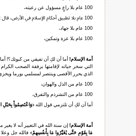
100 عام بلا راعٍ مسؤول عن رعيته،
100 عام بلا تطبيق أحكام الإسلام في الأرض، قال ﷺ:
100 عام بلا جهاد،
100 عام بلا عزة وتمكين،
أمة الإسلام!
أما آن لكِ أن تفيقي من كبوتك؟! أما
التي سخر حياته لإقامتها برفقة الصحب الكرام ر
الذي يحرر الأقصى وينتصر لمسلمي بورما ويخزي ف
100 عام من الذل والهوان،
100 عام من التشرذم والتفرق،
أما آن لكِ أن تلتزمي قول الله ﴿
وَاعْتَصِمُواْ بِحَبْلِ الل
أمة الإسلام!
إن سنة الله في التغيير أنه لا يغير 
مَا بِقَوْمٍ حَتَّى يُغَيِّرُوا مَا بِأَنفُسِهِمْ
﴾ فالله جل وعلا 