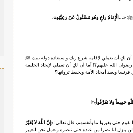
«…الْإِمَامُ رَاعٍ وَهُوَ مَسْئُولٌ عَنْ رَعِيَّتِهِ»
،
 آن لكِ أن تعملي لإقامة شرع ربك واستعادة دولة نبيك ﷺ
ضوان الله عليهم؟! أما آن لكِ أن تعملي لإيجاد الخليفة
رنسا ويعيد أمجاد الأمة ويحفظ ثرواتها؟!
ّهِ جَمِيعاً وَلاَ تَفَرَّقُواْ
﴾؟!
ما بقوم حتى يغيروا ما بأنفسهم، قال تعالى: ﴿
إِنَّ اللَّهَ لاَ يُغَيِّرُ
لن ينزل لنا نصرا من عنده حتى ننصره ونعمل نحن لتغيير