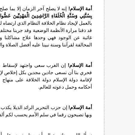
أمة الإسلام!
إنه لا يصلح آخر الزمان إلا بما صل
بِسُنَّتِي وَسُنَّةِ الْخُلَفَاءِ الرَّاشِدِينَ الْمَهْدِيِّينَ عَضُّوا ع
بالعمل لإيجاد نظام الخلافة النظام الذي ارتضاه لن
قد ذقنا مرارة الأنظمة الوضعية وقد جربنا مختلف ا
غائبة عن الوجود فهي وحدها علاج مشاكلنا و
المخالفة لقرآننا وسنة نبينا عليه أفضل الصلاة وا
أمة الإسلام!
إن الغرب سعى واجتهد لإسقاط دولة
فحري بنا أن نسعى جادين مجدين بكل إخلاص لإق
لإقامة دولة الإسلام دولة الخلافة على منهاج 
أحكامه وحمل دعوته للعالم.
أمة الإسلام!
إن حزب التحرير الرائد الذيلا يكذب 
وبها تصبحون رقما في سلم الأمم يحسب لكم أ