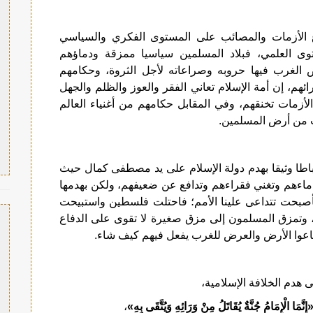
اع الأزمات والمصائب على المستوى الفكري والسياسي
وى العلمي، فبلاد المسلمين سياسيا ممزقة ودماؤهم
الغرب فيها حروبه وصراعاته لأجل الثروة، وحكامهم
هم، إن أمة الإسلام تعاني الفقر والعوز والظلم والجهل
الأزمات تخنقهم، وفي المقابل حكامهم من أغنياء العالم
ب من أرض المسلمين.
رتباطا وثيقا بهدم دولة الإسلام على يد مصطفى كمال حيث
اءهم وتغني فقراءهم وتدافع عن ضعيفهم، ولكن بهدمها
صبحت تتداعى علينا الأمم؛ فاحتلت فلسطين واستبيحت
، وتمزق المسلمون إلى مزق صغيرة لا تقوى على الدفاع
ن باعوا الأرض والعرض للغرب يفعل فيهم كيف شاء.
إِنَّمَا الْإِمَامُ جُنَّةٌ يُقَاتَلُ مِنْ وَرَائِهِ وَيُتَّقَى بِهِ»
،