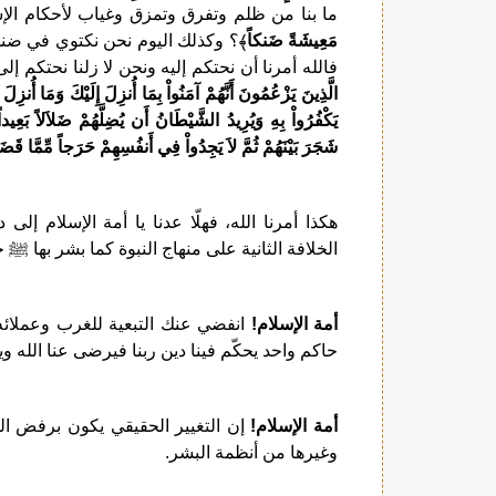
ما بنا من ظلم وتفرق وتمزق وغياب لأحكام الإس
مَعِيشَةً ضَنكاً
﴾؟ وكذلك اليوم نحن نكتوي في ضنك 
فالله أمرنا أن نحتكم إليه ونحن لا زلنا نحتكم إل
الَّذِينَ يَزْعُمُونَ أَنَّهُمْ آمَنُواْ بِمَا أُنزِلَ إِلَيْكَ وَمَا أُن
يَكْفُرُواْ بِهِ وَيُرِيدُ الشَّيْطَانُ أَن يُضِلَّهُمْ ضَلاَلاً بَعِيداً
شَجَرَ بَيْنَهُمْ ثُمَّ لاَ يَجِدُواْ فِي أَنفُسِهِمْ حَرَجاً مِّمَّا قَضَ
هكذا أمرنا الله، فهلّا عدنا يا أمة الإسلام إلى 
الخلافة الثانية على منهاج النبوة كما بشر بها ﷺ
أمة الإسلام!
انفضي عنك التبعية للغرب وعملائه
حاكم واحد يحكّم فينا دين ربنا فيرضى عنا الله و
أمة الإسلام!
إن التغيير الحقيقي يكون برفض ال
وغيرها من أنظمة البشر.