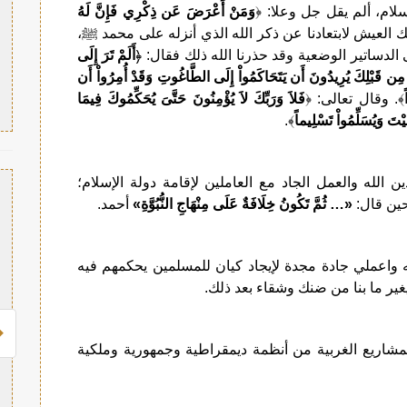
لام، ألم يقل جل وعلا: ﴿
وَمَنْ أَعْرَضَ عَن ذِكْرِي فَإِنَّ لَهُ
العيش لابتعادنا عن ذكر الله الذي أنزله على محمد ﷺ،
ى الدساتير الوضعية وقد حذرنا الله ذلك فقال: ﴿
أَلَمْ تَرَ إِلَى
زِلَ مِن قَبْلِكَ يُرِيدُونَ أَن يَتَحَاكَمُواْ إِلَى الطَّاغُوتِ وَقَدْ أُمِرُواْ أَن
﴾. وقال تعالى: ﴿
فَلاَ وَرَبِّكَ لاَ يُؤْمِنُونَ حَتَّىَ يُحَكِّمُوكَ فِيمَا
يْتَ وَيُسَلِّمُواْ تَسْلِيماً
﴾.
دين الله والعمل الجاد مع العاملين لإقامة دولة الإسلام؛
 حين قال:
«… ثُمَّ تَكُونُ خِلَافَةٌ عَلَى مِنْهَاجِ النُّبُوَّةِ»
أحمد.
 واعملي جادة مجدة لإيجاد كيان للمسلمين يحكمهم فيه
يغير ما بنا من ضنك وشقاء بعد ذلك.
مشاريع الغربية من أنظمة ديمقراطية وجمهورية وملكية