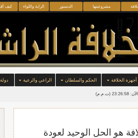
لافة
مشروعيتها
الدستور
الراية واللواء
كيف أق
أجهزة الخلافة
الحكم والسلطان
الراعي والرعية
دولة
لآن:
23:26:59
(ت.م.م)
لافة هو الحل الوحيد لعودة