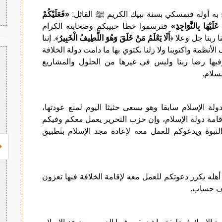
ح به أوله فتمسكي بسنة نبيك الكريم ﷺ القائل:
«فَعَلَيْكُمْ
َلَيْهَا بِالنَّوَاجِذِ»
فترسموا خطا حبيبكم وصحابته الكرام
ا ربنا جل وعلا ﴿
أَلَا يَعْلَمُ مَنْ خَلَقَ وَهُوَ اللَّطِيفُ الْخَبِيرُ
﴾. إننا
لأنظمة واكتوينا ولا زلنا نكتوي بها ما دامت دولة الخلافة
فيها رضا ربنا وليس في غيرها من الحلول والمشاريع
لسلام.
 الإسلام سابقا وهو يسعى حثيثا اليوم لمنع عودتها،
امة دولة الإسلام، وإن حزب التحرير يعمل معكم وفيكم
النبوة ويدعوكم للعمل معه لإعادة مجد الإسلام بتطبيق
أهله يكرر دعوتكم للعمل معه لإقامة الخلافة فبها تعزون
لف حساب.