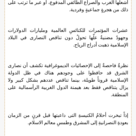
أشعلها الغرب والصراع الطائفي المدفوع، أو عبر ما ترتب على
ذلك من هجرةٍ جماعيةٍ وفردية.
عشرات المؤتمرات للكنائسِ العالمية ومليارات الدولارات
وجهودٌ مضنيةٌ علّها تحولُ دون تناقص النصارى في البلاد
الإسلامية ذهبت أدراج الرياح.
نظرةٌ فاحصةٌ إلى الإحصائيات الديموغرافية تكشف أن نصارى
الشرق قد حافظوا على وجودهم هناك في ظل الدولة
الإسلامية قروناً طويلة، بينما تناقص عددهم بشكل كبير ولا
يزال يتناقص فقط بعد هيمنة الدول الغربية الرأسمالية على
المنطقة.
إذاً تبخرت أحلامُ الكنيسةِ التى داعبتها قبل قرنٍ من الزمان
بعودةِ النصرانيةِ إلى المشرق وطمسِ معالم الاسلام.