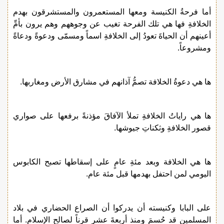
أما فرحةُ الكنيسة ومعها المستعمرون والمستشرقون بهدم
الخلافةِ فها هي تلك الفرحة تغيب عن وجوههم وهم يرون بأمِّ
أعينهم أن الحياةَ تعودُ إلى الخلافةِ اسماً ومسمّى ودعوةً ودعاةً
ومشروعاً.
ها هي دعوةُ الخلافة تصمُّ آذانهم في مشارق الأرض ومغاربها.
ها هي راياتُ الخلافةِ تملأ الآفاقَ مؤذنةً برفعها على صواري
قصور الخلافةِ وثكناتِ جيوشها.
ها هي الخلافة وبعد مئةِ عامٍ على إسقاطها تصبح الكابوس
اليومي لمن احتفل بهدمها قبل مئة عام.
على البابا وكنيسته أن يدركوا أن الصراع الحضاري في بلاد
المسلمين قد حُسمَ ومنذ أربعةَ عشر قرناً لصالح الإسلام. أما