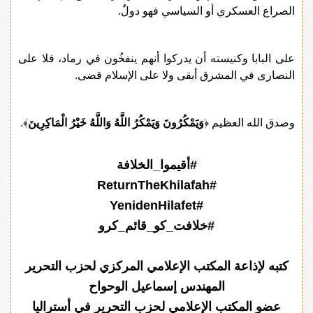
الصراع العسكري أو السياسي فهو دولٌ.
على البابا وكنيسته أن يدركوا أنهم ينفخُون في رماد، فلا على
النصارى في المشرق أبقى ولا على الإسلام قضى.
وصدق الله العظيم ﴿
وَيَمْكُرُونَ وَيَمْكُرُ اللَّهُ وَاللَّهُ خَيْرُ الْمَاكِرِينَ
﴾.
#أقيموا_الخلافة
#ReturnTheKhilafah
#YenidenHilafet
#خلافت_کو_قائم_کرو
كتبه لإذاعة المكتب الإعلامي المركزي لحزب التحرير
المهندس إسماعيل الوحواح
عضو المكتب الإعلامي لحزب التحرير في أستراليا