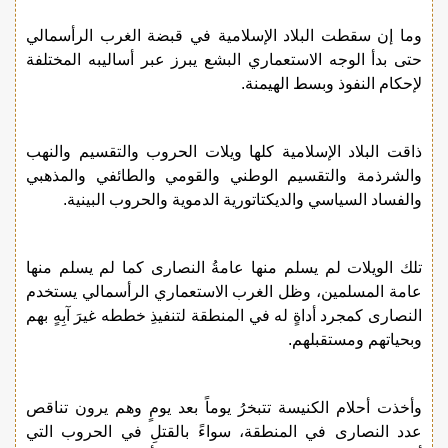
وما إن سقطت البلاد الإسلامية في قبضة الغرب الرأسمالي
حتى بدأ الوجه الاستعماري البشع يبرز عبر أساليبه المختلفة
لإحكام النفوذ وبسط الهيمنة.
ذاقت البلاد الإسلامية كلها ويلات الحروب والتقسيم والنهب
والشرذمة والتقسيم الوطني والقومي والطائفي والمذهبي
والفساد السياسي والديكتاتورية الدموية والحروب البينية.
تلك الويلات لم يسلم منها عامةُ النصارى كما لم يسلم منها
عامة المسلمين، وظل الغرب الاستعماري الرأسمالي يستخدم
النصارى كمجرد أداةٍ له في المنطقة لتنفيذِ خططه غيرَ آبِهٍ بهم
وبحياتهم ومستقبلهم.
وأخذت أحلام الكنيسة تتبخرُ يوماً بعد يومٍ وهم يرون تناقص
عدد النصارى في المنطقة، سواءً بالقتلِ في الحروب التي