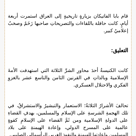
قام بابا الفاتيكان بزيارةٍ تاريخيةٍ إلى العراق استمرت أربعة
أيامٍ، كانت حافلة باللقاءات والتصريحاتِ صاحبها زَخَمٌ وصخبٌ
إعلاميٌ كبير.
التعليق:
كانت الكنيسةُ أحدَ محاورِ الشرِّ الثلاثة التي استهدفت الأمةَ
الإسلاميةَ وبالذاتِ في القرنين الثامن والتاسع عشر بالغزوِ
الفكري والاحتلال العسكري.
تحالفَ الأشرارُ الثلاثةُ؛ الاستعمار والتبشيرُ والاستشراقُ، في
تلك الهجمةِ الشرسةِ على الإسلام والمسلمين، بهدفِ القضاءِ
على الدولةِ الإسلامية ومن ثَمَّ القضاء على الإسلامِ كقوةٍ
عالمية على المسرح الدولي، وإعادة الهيمنةِ على بلاد
المسلمين وإعادتها للهيمنة والنفوذ الغربي الرأسمالي الصليبي.