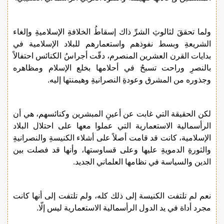
ولما تحققَ لثالوثِ الشرِّ ذاك إسقاطُ الخلافةِ الإسلاميةِ وإلغاء
الشريعةِ وبسط نفوذهم واستعمارهم للبلاد الإسلامية في
بدايات القرن العشرين المنصرم، دقّت أجراسُ الكنائس احتفالاً
بالنصرِ وراحت تسبحُ في أحلامها بخلع الإسلام ومظاهره
وجذوره من المشرق وعودةِ النصرانيةِ وهيمنتها إليه.
لكن الحقيقة التي غابت عن أعينِ المبشرين وكنائسهم، هي أن
الرأسمالية الاستعمارية التي عملوا معها على احتلال البلاد
الإسلامية، كانت قد قامت أصلاً على أشلاء الكنيسةِ والنصرانيةِ
والثورةِ الدمويةِ عليها وعلى قساوستها، وأنها قد فصلت بين
الدين والسياسة في نظامها العلماني الجديد.
نعم لم تلتفت الكنيسة إلى ذلك كله، ولم تلتفت إلى أنها كانت
مجرد أداة في يد الدول الرأسمالية الاستعمارية ليس إلّا.