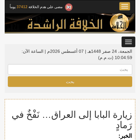
Toggle
مضى على هدم الخلافة
37412
يوماً
navigation
Toggle
gation
الجمعة، 24 صفر 1448هـ | 07 أغسطس 2026م |
الساعة الآن:
10:04:59
(ت.م.م)
بحث
زيارة البابا إلى العراق… نَفْخٌ في
رَمادٍ
الخبر: