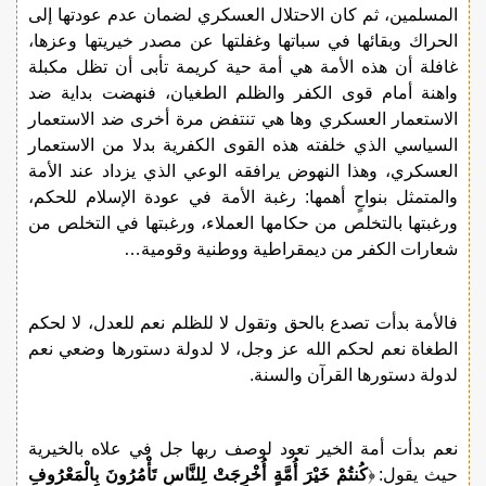
المسلمين، ثم كان الاحتلال العسكري لضمان عدم عودتها إلى
الحراك وبقائها في سباتها وغفلتها عن مصدر خيريتها وعزها،
غافلة أن هذه الأمة هي أمة حية كريمة تأبى أن تظل مكبلة
واهنة أمام قوى الكفر والظلم الطغيان، فنهضت بداية ضد
الاستعمار العسكري وها هي تنتفض مرة أخرى ضد الاستعمار
السياسي الذي خلفته هذه القوى الكفرية بدلا من الاستعمار
العسكري، وهذا النهوض يرافقه الوعي الذي يزداد عند الأمة
والمتمثل بنواحٍ أهمها: رغبة الأمة في عودة الإسلام للحكم،
ورغبتها بالتخلص من حكامها العملاء، ورغبتها في التخلص من
شعارات الكفر من ديمقراطية ووطنية وقومية…
فالأمة بدأت تصدع بالحق وتقول لا للظلم نعم للعدل، لا لحكم
الطغاة نعم لحكم الله عز وجل، لا لدولة دستورها وضعي نعم
لدولة دستورها القرآن والسنة.
نعم بدأت أمة الخير تعود لوصف ربها جل في علاه بالخيرية
حيث يقول: ﴿
كُنتُمْ خَيْرَ أُمَّةٍ أُخْرِجَتْ لِلنَّاسِ تَأْمُرُونَ بِالْمَعْرُوفِ