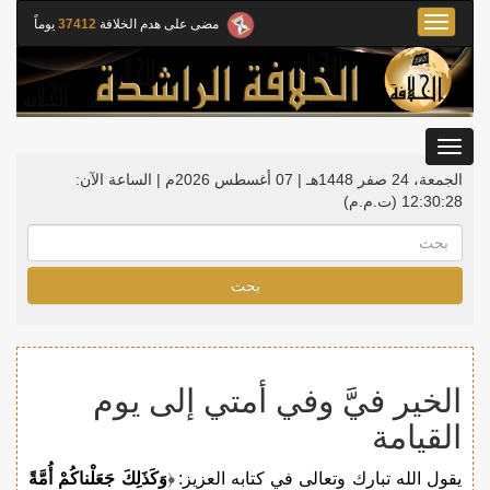
Toggle
مضى على هدم الخلافة
37412
يوماً
navigation
Toggle
gation
الجمعة، 24 صفر 1448هـ | 07 أغسطس 2026م |
الساعة الآن:
12:30:29
(ت.م.م)
بحث
الخير فيَّ وفي أمتي إلى يوم
القيامة
يقول الله تبارك وتعالى في كتابه العزيز: ﴿
وَكَذَلِكَ جَعَلْناكُمْ أُمَّةً