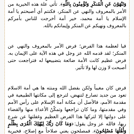
وَتَنْهَوْنَ عَنِ الْمُنكَرِ وَتُؤْمِنُونَ بِاللّهِ
﴾. تأتي علة هذه الخيرية من
الأمر بالمعروف والنهي عن المنكر، فكنتم أي أصبحتم يا أمة
الإسلام يا أمة محمد، خير أمة أخرجت للناس بأمركم
بالمعروف ونهيكم عن المنكر وإيمانكم بالله.
فيا لعظمة هذا الفرض؛ فرض الأمر بالمعروف والنهي عن
المنكر؛ لقد قدمه الله عز وجل في هذه الآية على الإيمان به.
فرض عظيم كانت الأمة ضائعة بتضييعها له فتراجعت حتى
أصبحت لا وزن لها ولا تأثير.
فرض كان مغيباً ولكن بفضل الله ومنته ها هي أمة الاسلام
تعود من جديد تصارع لتنهض، لترجع إلى مكانتها الطبيعية في
مقدمة الأمم، فالأصل أن مكانة أمة الإسلام على رأس الأمم
وفي مقدمتها، وما كان تراجعها وتمكّنُ الأعداءِ منها والقضاء
على دولتها إلا لتركها هذا الفرض العظيم وغفلتها عن شرع
ربها، فالله عز وجل يقول: ﴿
وَمَا كَانَ رَبُّكَ لِيُهْلِكَ الْقُرَى بِظُلْمٍ
وَأَهْلُهَا مُصْلِحُونَ
﴾. فمصلحون يعني صلاحاً مع إصلاح، فخيرية