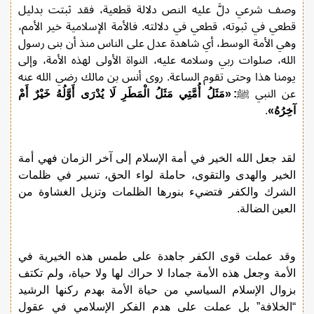
وصف شرعي دلَّ عليه النص دلالة قطعية، فقد ثبتت بدليل
قطعي في ثبوته، قطعي في دلالته. فالأمة الإسلامية خير الأمم،
وهي الأمة الوسط، أي شاهدة عدل على الناس منذ أن بنى رسول
الله، صلوات ربي وسلامه عليه، النواة الأولى لهذه الأمة، وإلى
يومنا هذا وحتى تقوم الساعة. روى أنس بن مالك رضي الله عنه
عن النبي ﷺ
:
«مَثَلُ أُمَّتِي مَثَلُ الْمَطَرِ لَا يُدْرَى أَوَّلُهُ خَيْرٌ أَمْ
آخِرُهُ»
.
لقد جعل الله الخير في أمة الإسلام إلى آخر الزمان فهي أمة
الخير والهدى والتقوى، حاملة لواء الحق، تسير في ظلمات
الشرك والكفر فتضيء بنورها الظلمات وتزيل الغشاوة من
العين الضالة.
وقد عملت قوى الكفر جاهدة على طمس هذه الخيرية في
الأمة وجعل هذه الأمة جمادا لا حراك لها ولا حياة، ولم تكتف
بزوال الإسلام السياسي من حياة الأمة بهدم ركنها الرشيد
“الخلافة” بل عملت على هدم الفكر الإسلامي في عقول