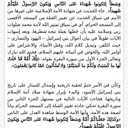
وَسَطاً لِتَكونوا شُهَداءَ عَلى النّاسِ وَيَكونَ الرَّسولُ عَلَيْكُمْ
شَهيداً
﴾ . جاء الحديث عن شهادة الأمة الإسلامية على غيرها من
الأمم في سياق الحديث عن تغيير القبلة من المسجد الأقصى
إلى المسجد الحرام، أي في سياق تمييز الله لأمة محمد صلوات
ربي وسلامه عليه بأن خَصَّها بقبلة تتجه شطرها، وبعد إسهاب
الآيات طويلاً في بيان أحوال بني إسرائيل – اليهود والنصارى –
حيث الكفر، وتبديل كلام الله، وقتل الأنبياء، والاعتراض على
أوامر الله، والخوض في أنبيائه عليهم السلام، فختم الله تبارك
وتعالى الجزء الأول من سورة البقرة بقوله: ﴿
تِلْكَ أُمَّةٌ قَدْ خَلَتْ
لَها ما كَسَبَتْ وَلَكُمْ ما كَسَبْتُمْ؛ وَلا تُسْأَلونَ عَمّا كانوا يَعْمَلونَ
﴾.
وكأن في الأمر ختمٌ لحقبة تاريخية وإسدال للستار على تاريخ
بني إسرائيل الأسود، والبدء بإبراز شهادة ميلاد أمة الإسلام
وتاريخها، فجاءت الآيات التالية في مستهل الجزء الثاني من
سورة البقرة تحكي حادثة تغيير القبلة إلى المسجد الحرام بياناً
لصفة هذه الأمة، وأنها الأمة الوسط شاهدة العدل على الناس
﴿
وكذَلِكَ جَعَلْناكُمْ أُمَّةً وَسَطاً لِتَكونوا شُهَداءَ عَلى النّاسِ وَيَكونَ
الرَّسولُ عَلَيْكُمْ شَهيداً
﴾.