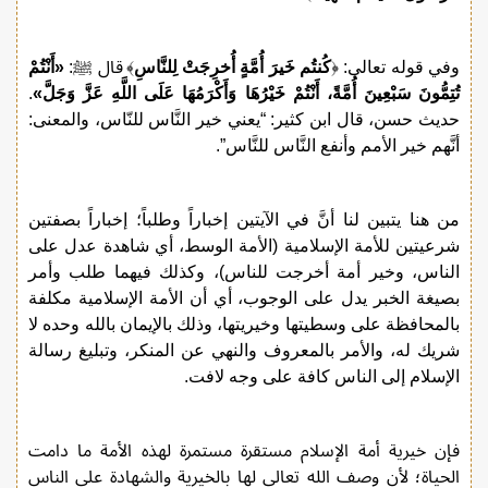
وفي قوله تعالى: ﴿
كُنتُم خَيرَ أُمَّةٍ أُخرِجَتْ لِلنَّاسِ
﴾ قال ﷺ:
«أَنْتُمْ
تُتِمُّونَ سَبْعِينَ أُمَّةً، أَنْتُمْ خَيْرُهَا وَأَكْرَمُهَا عَلَى اللَّهِ عَزَّ وَجَلَّ»
.
حديث حسن، قال ابن كثير: “يعني خير النَّاس للنّاس، والمعنى:
أنَّهم خير الأمم وأنفع النَّاس للنَّاس”.
من هنا يتبين لنا أنَّ في الآيتين إخباراً وطلباً؛ إخباراً بصفتين
شرعيتين للأمة الإسلامية (الأمة الوسط، أي شاهدة عدل على
الناس، وخير أمة أخرجت للناس)، وكذلك فيهما طلب وأمر
بصيغة الخبر يدل على الوجوب، أي أن الأمة الإسلامية مكلفة
بالمحافظة على وسطيتها وخيريتها، وذلك بالإيمان بالله وحده لا
شريك له، والأمر بالمعروف والنهي عن المنكر، وتبليغ رسالة
الإسلام إلى الناس كافة على وجه لافت.
فإن خيرية أمة الإسلام مستقرة مستمرة لهذه الأمة ما دامت
الحياة؛ لأن وصف الله تعالى لها بالخيرية والشهادة على الناس