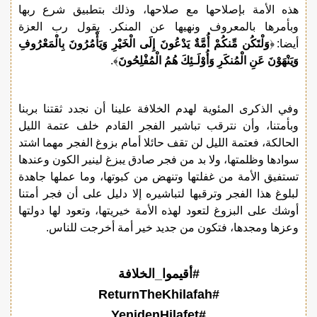
هذه الأمة بإصلاحها مع صلاحها، وذلك بتطبيق شرع ربها
وبأمرها بالمعروف ونهيها عن المنكر. يقول رب العزة
أيضا: ﴿
وَلْتَكُن مِّنكُمْ أُمَّةٌ يَدْعُونَ إِلَى الْخَيْرِ وَيَأْمُرُونَ بِالْمَعْرُوفِ
وَيَنْهَوْنَ عَنِ الْمُنكَرِ وَأُوْلَـئِكَ هُمُ الْمُفْلِحُونَ
﴾.
وفي الذكرى المئوية لهدم الخلافة علينا أن نجدد ثقتنا بربنا
وبأمتنا، وأن نترقب تباشير الفجر القادم خلف عتمة الليل
الحالكة، فعتمة الليل لن تقف حائلا أمام بزوغ الفجر مهما اشتد
سوادها وظلمتها، ولا بد من فجر صادق يبزغ لينير الكون وعندها
تستفيق الأمة من غفلتها وتنهض من كبوتها، وما عملها جاهدة
لبلوغ هذا الفجر وترقبها لتباشيره إلا دليل على أن فجر أمتنا
أوشك على البزوغ لتعود لهذه الأمة خيريتها، وتعود لها دولتها
وعزها ومجدها، فتكون من جديد خير أمة أخرجت للناس.
#أقيموا_الخلافة
#ReturnTheKhilafah
#YenidenHilafet