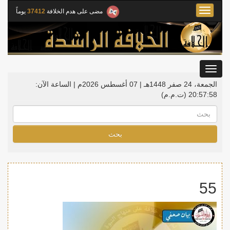
Toggle
مضى على هدم الخلافة
37412
يوماً
navigation
Toggle
gation
الجمعة، 24 صفر 1448هـ | 07 أغسطس 2026م |
الساعة الآن:
20:57:58
(ت.م.م)
بحث
55