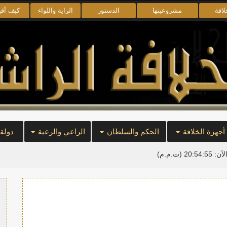
لافة
مشروعيتها
الدستور
الراية واللواء
كيف أق
أجهزة الخلافة
الحكم والسلطان
الراعي والرعية
دولة
لآن:
20:54:55
(ت.م.م)