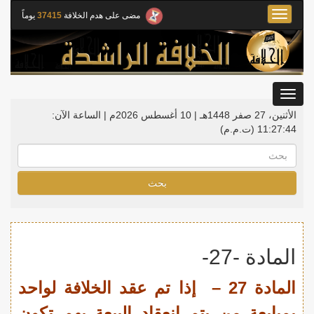
Toggle
مضى على هدم الخلافة
37415
يوماً
navigation
Toggle
gation
الأثنين، 27 صفر 1448هـ | 10 أغسطس 2026م |
الساعة الآن:
11:27:45
(ت.م.م)
بحث
المادة -27-
المادة 27 – إذا تم عقد الخلافة لواحد
بمبايعة من يتم انعقاد البيعة بهم تكون