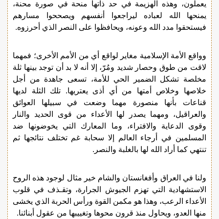
يعملون، وهذه الهزيمة في حد ذاتها منحة في صورة محنة،
يمنحها الله لعباده ليراجعوا أنفسهم ويصححوا مسارهم
فيستحقوا مدد الله وعونه، ويحافظوا على النصر الذي أحرزوه.
وواقع الأمة الإسلامية مغاير لواقع أي من الأمم الأخرى؛ فمهما
لاقت من طوق وحصار شديد ومُرّ، إلا أنه لا بد أن توجد بينها ثلة
مخلصة تشكل الضمير الحي للأمة، تسعى جاهدة من أجل
خلاصها وخلاص أمتها من أي أذى يعتريها. تلك الثلة لديها
قناعات بأنها منصورة مهما وضعت في سبيلها العوائق
والعراقيل، ومهما يصدر لها الأعداء من قوى الحديد والنار
وقوى الدعاية والافتراء، وما المعارك التي يخوضونها ضد
المسلمين في أرجاء العالم إلا سحابة غم تختلف نتائجها ثم
تنتهي كما أراد الله لها بالغلبة والنصر.
ولنا في العراق وأفغانستان والشام خير مثال لوجود هذه الروح
الاستشهادية التي تهزم الجيوش الجرارة، وتقـذف في قلوب
الأعداء الرعب، وهذا هو مكمن القوة ورأس الحربة الذي يخشى
منها العدو، ويحاول منذ قرون محوها وتغييبها من عقول أبنائنا.