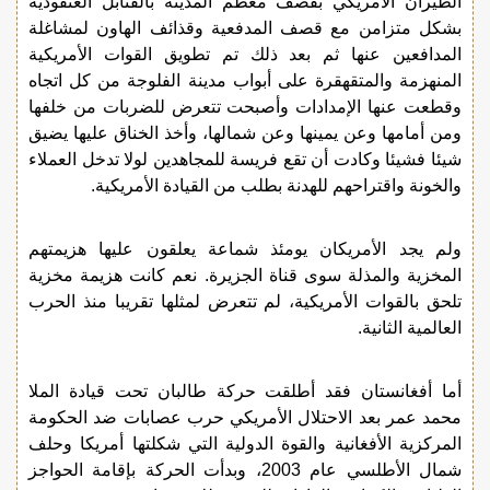
الطيران الأمريكي بقصف معظم المدينة بالقنابل العنقودية
بشكل متزامن مع قصف المدفعية وقذائف الهاون لمشاغلة
المدافعين عنها ثم بعد ذلك تم تطويق القوات الأمريكية
المنهزمة والمتقهقرة على أبواب مدينة الفلوجة من كل اتجاه
وقطعت عنها الإمدادات وأصبحت تتعرض للضربات من خلفها
ومن أمامها وعن يمينها وعن شمالها، وأخذ الخناق عليها يضيق
شيئا فشيئا وكادت أن تقع فريسة للمجاهدين لولا تدخل العملاء
والخونة واقتراحهم للهدنة بطلب من القيادة الأمريكية.
ولم يجد الأمريكان يومئذ شماعة يعلقون عليها هزيمتهم
المخزية والمذلة سوى قناة الجزيرة. نعم كانت هزيمة مخزية
تلحق بالقوات الأمريكية، لم تتعرض لمثلها تقريبا منذ الحرب
العالمية الثانية.
أما أفغانستان فقد أطلقت حركة طالبان تحت قيادة الملا
محمد عمر بعد الاحتلال الأمريكي حرب عصابات ضد الحكومة
المركزية الأفغانية والقوة الدولية التي شكلتها أمريكا وحلف
شمال الأطلسي عام 2003، وبدأت الحركة بإقامة الحواجز