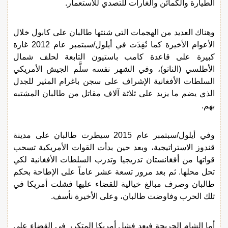
الطيارة والكمائن والغارات للتصدي للاستعمار.
وهناك العديد من الهجمات التي شنتها طالبان على كابول خلال
الأعوام الأخيرة كما نُفِذَت في أيلول/سبتمبر عام 2012 غارة
كبيرة على قاعدة كامب باستيون التابعة لحلف شمال
الأطلسي (الناتو)، وفي الشهر نفسه سلَّم الجيش الأمريكي
السلطات الأفغانية الإشراف على سجن باغرام المثير للجدل
الذي يضم ما يزيد على ثلاثة آلاف مقاتل من طالبان المشتبه
بهم.
وفي أيلول/سبتمبر عام 2015 سيطرت طالبان على مدينة
قندوز الاستراتيجية، وبعد حين بدأت القوات الأمريكية تسحب
قواتها من أفغانستان تدريجيا وتدرب السلطات الأفغانية لكي
تحل محلها. ثم بعد مرور تسعة عشر عاماً على الإطاحة بحكم
طالبان وصرف مبالغ خيالية للقضاء عليها فشلت أمريكا في
تلك الحرب وفاوضت طالبان، وعلى الأخيرة نأسف.
أما الشام الجريحة فبعد فشل أمريكا المتكرر في القضاء على