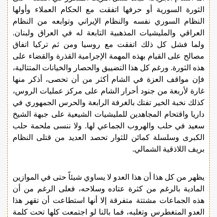
الثورة السورية أو حرفها اتفقت مع الحكام العملاء وأولها
النظام السوري نفسه والنظام الإيراني وتوابعه من النظام
العراقي والمليشيات المذهبية التابعة له في العراق ولبنان.
ولما فشل كل ذلك اتفقت مع روسيا ومن ثم تركيا اتفاق
مصالح على القيام بهذه المهمة الإجرامية القذرة والقضاء على
هذه الثورة. ورغم كل هذا التضييق والحصار والخيانات المتتالية،
فإن مواقف العزة في الشام أكثر من أن تحصى، أذكر منها
غارة لأربعة من جنود أحرار الشام على مركز عمليات الروس،
كذلك نخبة الخير تفتك بالغرفة الرابعة والحرس الجمهوري في
داريا واقتحام المجاهدين للمليشيات الشيعية على جبهة الشيخ
سعيد في حلب والهروب الجماعي لها. ولا ننسى ملحمة حلب
الكبرى وسلسلة كمائن للثوار تحصد العديد من قتلى النظام
بريف اللاذقية الشمالي.
يظهر من كل هذا أن هذا العدو لا يساوي شيئاً حتى في الموازين
المادية بالرغم من كثرة عتاده وسلاحه، فعلى الرغم من أن
هذه الجماعات مشتتة متفرقة إلا أنها استطاعت أن تقهر هذا
العدو المتغطرس وتغلبه، فما بالنا لو اجتمعت كلها تحت كلمة