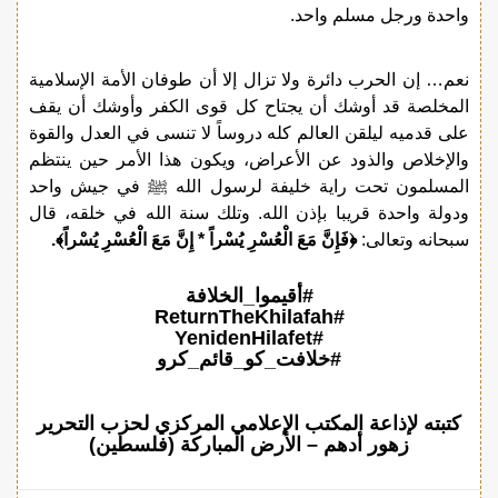
واحدة ورجل مسلم واحد.
نعم… إن الحرب دائرة ولا تزال إلا أن طوفان الأمة الإسلامية
المخلصة قد أوشك أن يجتاح كل قوى الكفر وأوشك أن يقف
على قدميه ليلقن العالم كله دروساً لا تنسى في العدل والقوة
والإخلاص والذود عن الأعراض، ويكون هذا الأمر حين ينتظم
المسلمون تحت راية خليفة لرسول الله ﷺ في جيش واحد
ودولة واحدة قريبا بإذن الله. وتلك سنة الله في خلقه، قال
سبحانه وتعالى:
﴿فَإِنَّ مَعَ الْعُسْرِ يُسْراً * إِنَّ مَعَ الْعُسْرِ يُسْراً﴾.
#أقيموا_الخلافة
#ReturnTheKhilafah
#YenidenHilafet
#خلافت_کو_قائم_کرو
كتبته لإذاعة المكتب الإعلامي المركزي لحزب التحرير
زهور أدهم – الأرض المباركة (فلسطين)