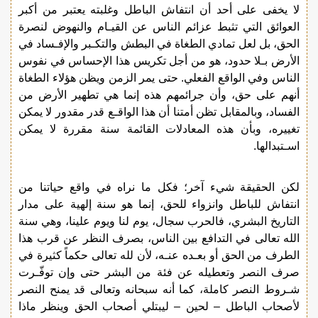
لا يخفى على أحد أن انتفاش الباطل وغلبته يعتبر من أكبر
العوائق التي تثبط عزائم الناس عن القيـام والنهوض لنصرة
الحق، بل لعل تمادي الطغاة في البطش والتكـبر والإفـساد في
الأرض بـلا حدود، هو من أجل تكريس هذا الإحساس في نفوس
الناس وفي الواقع الفعلي. حتى يمر الزمن ويظن هؤلاء الطغاة
أنهم على حق، وأن جرائمهم هذه إنما هي تطهير الأرض من
الفساد، وبالمقابل تظن أمتنا أن هذا الواقـع قدر مقدور لا يمكن
تغييره، وبأن هذه المعادلات القائمة سنة مقررة لا يمكن
اسـتبدالها.
لكن الحقيقة شيء آخر؛ فكل ما نراه في واقع حياتنا من
انتفاش للباطل وانزواء للحق، إنما هو سنة إلهية على مدار
التاريخ البشري، فالحرب سجال، يوم لنا ويوم علينا، وهي سنة
الله تعالى في التدافع بين الناس، بصرف النظر عن قرب هذا
الطرف من الحق أو بعـده عنـه، لأن لله تعالى حكماً كثيرة في
صرف النصر وتعطيله عن فئة من البشر حتى وإن توفّـرت
شـروط النصر كاملة، كما أنه سبحانه وتعالى قد يمنح النصر
لأصحاب الباطل – لحين – ليبتلي أصحاب الحق وينظر ماذا