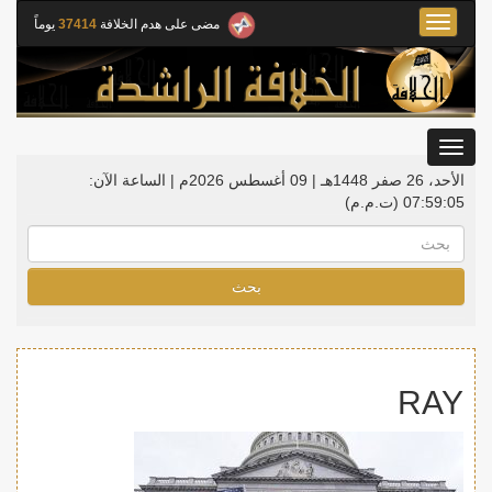
Toggle
مضى على هدم الخلافة
37414
يوماً
navigation
Toggle
gation
الأحد، 26 صفر 1448هـ | 09 أغسطس 2026م |
الساعة الآن:
07:59:05
(ت.م.م)
بحث
RAY