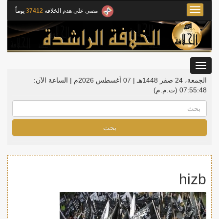
Toggle
مضى على هدم الخلافة
37412
يوماً
navigation
Toggle
gation
الجمعة، 24 صفر 1448هـ | 07 أغسطس 2026م |
الساعة الآن:
07:55:48
(ت.م.م)
بحث
hizb