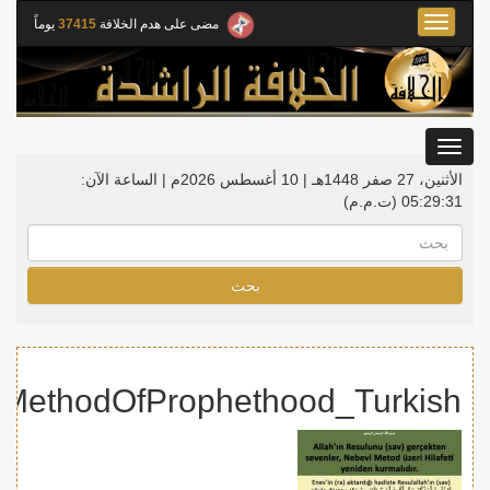
Toggle
مضى على هدم الخلافة
37415
يوماً
navigation
Toggle
gation
الأثنين، 27 صفر 1448هـ | 10 أغسطس 2026م |
الساعة الآن:
05:29:31
(ت.م.م)
بحث
nMethodOfProphethood_Turkish