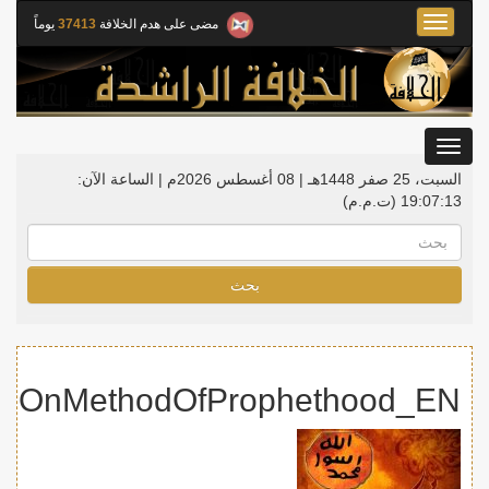
Toggle
مضى على هدم الخلافة
37413
يوماً
navigation
Toggle
gation
السبت، 25 صفر 1448هـ | 08 أغسطس 2026م |
الساعة الآن:
19:07:13
(ت.م.م)
بحث
fahOnMethodOfProphethood_EN