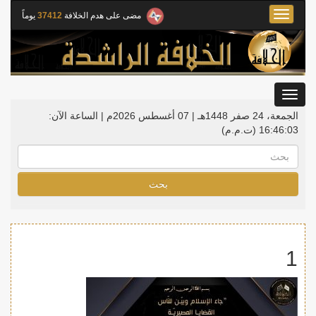
Toggle
مضى على هدم الخلافة
37412
يوماً
navigation
Toggle
gation
الجمعة، 24 صفر 1448هـ | 07 أغسطس 2026م |
الساعة الآن:
16:46:03
(ت.م.م)
بحث
1