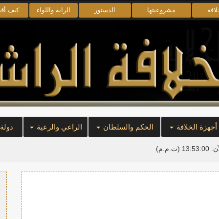
لافة
مشروعيتها
الدستور
الراية واللواء
كيف أق
أجهزة الخلافة
الحكم والسلطان
الراعي والرعية
دولة
آن:
13:53:00
(ت.م.م)