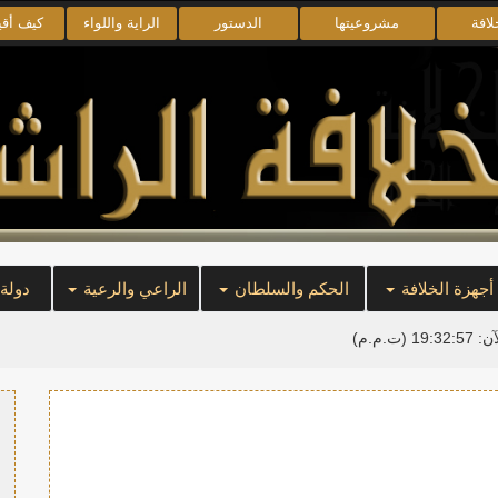
لافة
مشروعيتها
الدستور
الراية واللواء
كيف أق
أجهزة الخلافة
الحكم والسلطان
الراعي والرعية
دولة
آن:
19:32:58
(ت.م.م)