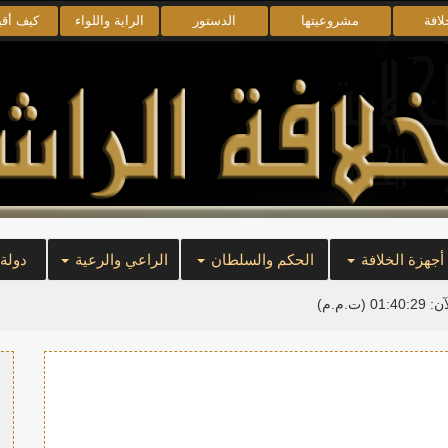
لافة
مشروعيتها
الدستور
الراية واللواء
كيف أق
أجهزة الخلافة
الحكم والسلطان
الراعي والرعية
دولة
آن:
01:40:30
(ت.م.م)