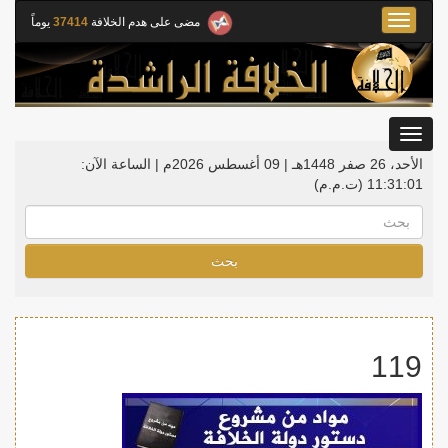
Toggle
مضى على هدم الخلافة
37414
يوماً
navigation
Toggle
gation
الأحد، 26 صفر 1448هـ | 09 أغسطس 2026م |
الساعة الآن:
11:31:01
(ت.م.م)
بحث
119