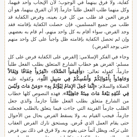
كفاية، ولا فرق بينهما في الوجوب؛ لأن الإيجاب واحد فيهما،
وكل منهما طلب الفعل طلباً جازماً. إلا أن الفرق بينهما، هو أن
فرض العين قد طلب من كل فرد بعينه، وفرض الكفاية قد
طلب من جميع المسلمين، فإن حصلت الكفاية بإقامته فقد
وجد الفرض، سواء أقام به كل واحد منهم، أم قام به بعضهم.
وإن لم تحصل الكفاية بإقامته ظل واجباً على كل واحد منهم
حتى يوجد الفرض.)
وجاء في الفكر الإسلامي: [الفرض على الكفاية فرض على كل
مسلم: الفرض هو خطاب الشارع المتعلق بطلب الفعل طلباً
جازماً، كقوله تعالى: ﴿
وَأَقِيمُواْ الصَّلاَةَ
﴾ ﴿
انْفِرُواْ خِفَافًا وَثِقَالاً
وَجَاهِدُواْ بِأَمْوَالِكُمْ وَأَنفُسِكُمْ فِي سَبِيلِ اللّهِ
﴾، وكقوله عليه
الصلاة والسلام:
«إِنَّمَا جُعِلَ الإِمَامُ لِيُؤْتَمَّ بِهِ»
«وَمَنْ مَاتَ وَلَيْسَ
فِي عُنُقِهِ بَيْعَةٌ مَاتَ مِيتَةً جَاهِلِيَّةً»
. فهذه النصوص كلها خطاب
من الشارع متعلق بطلب الفعل طلباً جازماً. والذي جعل
الطلب جازماً القرينة التي جاءت فيما يتعلق بالطلب فجعلته
جازماً، فيجب القيام به. ولا يسقط الفرض بحال من الأحوال
حتى يقام العمل الذي فُرض. ويستحق تارك الفرض العقاب
على تركه، ويظل آثماً حتى يقوم به. ولا فرق في ذلك بين فرض