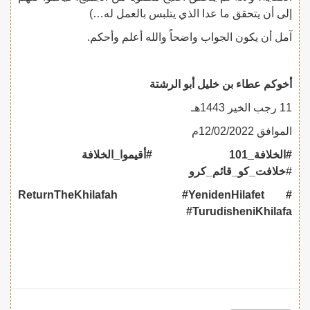
إلى أن يتحقق ما عدا الذي يتلبس بالعمل له…)
آمل أن يكون الجواب واضحاً والله أعلم وأحكم.
أخوكم عطاء بن خليل أبو الرشتة
11 رجب الخير 1443هـ
الموافق 12/02/2022م
#الخلافة_101 #أقيموا_الخلافة
#
خلافت_کو_قائم_کرو
#YenidenHilafet
#ReturnTheKhilafah
#TurudisheniKhilafa