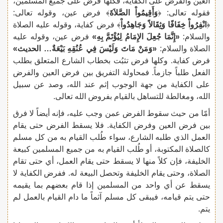
العين والفرض على الكفاية، فكلها فرض على جميع المسلمين،
فقوله تعالى: ﴿
وَأَقِيمُواْ الصَّلاَةَ
﴾ فرض عين، وقوله تعالى:
﴿
انْفِرُواْ خِفَافًا وَثِقَالاً وَجَاهِدُواْ
﴾ فرض كفاية، وقوله عليه الصلاة
والسلام:
«إِنَّمَا جُعِلَ الإِمَامُ لِيُؤْتَمَّ بِهِ»
فرض عين، وقوله عليه
الصلاة والسلام:
«وَمَنْ مَاتَ وَلَيْسَ فِي عُنُقِهِ بَيْعَةٌ… الحديث»
فرض كفاية. وكلها فرض تثبُت بخطاب الشارع المتعلق بطلب
الفعل طلباً جازماً. فمحاولة التفريق بين فرض العين والفرض
على الكفاية من جهة الوجوب إثم عند الله، وصد عن سبيل
الله، ومغالطة للتساهل بالقيام بفروض الله تعالى.
أمّا من حيث سقوط الفرض عمن وجب عليه، فإنه أيضاً لا فرق
بين فرض العين وفرض الكفاية. فلا يسقط الفرض حتى يقام
العمل الذي طلبه الشارع، سواء طُلب القيام به من كل مسلم
كالصلاة المكتوبة، أو طُلب القيام به من جميع المسلمين كبيعة
الخليفة، فإن كلاً منها لا يسقط حتى يقام العمل، أي حتى تقام
الصلاة، وحتى يقام الخليفة وتحصل البيعة له. ففرض الكفاية لا
يسقط عن أي واحد من المسلمين إذا قام بعضهم بما يقيمه
حتى يتم قيامه، فيبقى كل مسلم آثماً ما دام القيام بالعمل لم
يتم.