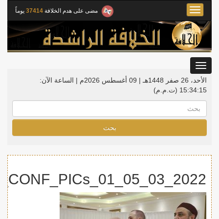
Toggle
مضى على هدم الخلافة
37414
يوماً
navigation
Toggle
gation
الأحد، 26 صفر 1448هـ | 09 أغسطس 2026م |
الساعة الآن:
15:34:15
(ت.م.م)
بحث
2022_03_05_NL_KHLFH_CONF_PICs_01