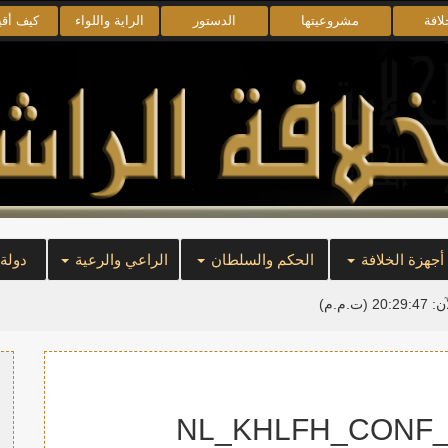
لافة
مشروعيتها
الدستور
الراية واللواء
كيف أق
أجهزة الخلافة
الحكم والسلطان
الراعي والرعية
دولة
آن:
20:29:47
(ت.م.م)