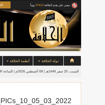
الخ
مضى على هدم الخلافة
37413
يوماً
دولة الخلافة
أنظمة الخلافة
السبت، 25 صفر 1448هـ | 08 أغسطس 2026م |
الساعة ال
2022_03_05_NL_KHLFH_CONF_PICs_10