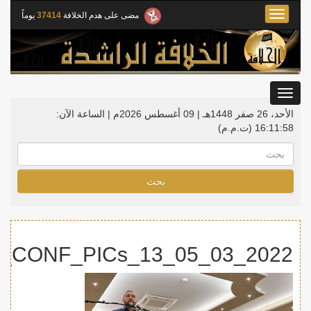
Toggle
مضى على هدم الخلافة
37414
يوماً
navigation
Toggle
gation
الأحد، 26 صفر 1448هـ | 09 أغسطس 2026م |
الساعة الآن:
16:11:58
(ت.م.م)
بحث
2022_03_05_NL_KHLFH_CONF_PICs_13