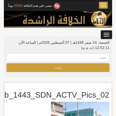
Toggle
مضى على هدم الخلافة
37412
يوماً
navigation
Toggle
gation
الجمعة، 24 صفر 1448هـ | 07 أغسطس 2026م |
الساعة الآن:
12:52:11
(ت.م.م)
بحث
jab_1443_SDN_ACTV_Pics_02