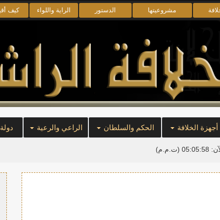
لافة
مشروعيتها
الدستور
الراية واللواء
كيف أق
أجهزة الخلافة
الحكم والسلطان
الراعي والرعية
دولة
آن:
05:05:58
(ت.م.م)