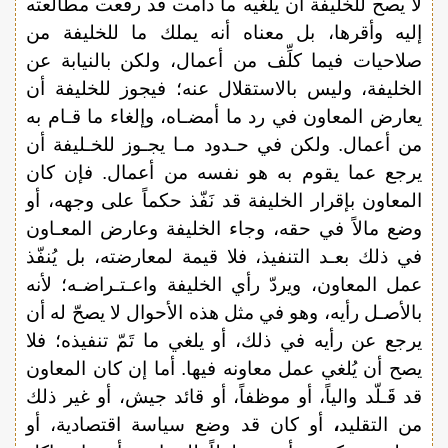
لا يصح للخليفة أن يلغيه ما دامت قد رفعت مطالعته
إليه وأقرها، بل معناه أنه يملك ما للخليفة من
صلاحيات فيما كلِّف من أعمال، ولكن بالنيابة عن
الخليفة، وليس بالاستقلال عنه؛ فيجوز للخليفة أن
يعارض المعاون في رد ما أمضـاه، وإلغاء ما قـام به
من أعمال. ولكن في حـدود مـا يجـوز للخـليفة أن
يرجع عما يقوم به هو نفسه من أعمال. فإن كان
المعاون بإقرار الخليفة قد نَفّذ حكماً على وجهه، أو
وضع مالاً في حقه، وجاء الخليفة وعارض المعـاون
في ذلك بعـد التنفيذ، فلا قيمة لمعارضته، بل يُنفّذ
عمل المعاون، ويردّ رأي الخليفة واعـتـراضـه؛ لأنه
بالأصـل رأيه، وهو في مثل هذه الأحوال لا يصحّ له أن
يرجع عن رأيه في ذلك، أو يلغي ما تَمّ تنفيذه؛ فلا
يصح أن يُلغي عمل معاونه فيها. أما إن كان المعاون
قد قَـلّد والياً، أو موظفاً، أو قائد جيش، أو غير ذلك
من التقليد
،
أو كان قد وضع سياسة اقتصادية، أو