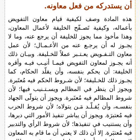
أن يستدركه من فعل معاونه.
هذه المادة وصف لكيفية قيام معاون التفويض
بأعماله، وكيفية تَصـفّح الخليفة لأعمال المعاون،
وهذا مأخوذ مما يجوز للخليفة أن يرجع عنه، وما لا
يجـوز له أن يرجـع عنه من الأعـمـال؛ لأن عمل
معاون التـفـويض يعـتـبر عملاً للخـليفة. وبيـان ذلك
أنه يجـوز لمعاون التفويض فيمـا أنيـب فيـه وأقره
الخليفة: أن يحكم بنفسه، وأن يقلّد الحكام، كما
يجـوز ذلك للخـليفة؛ لأن شـروط الحكم فيه مُعتَبرة.
ويجوز أن ينظر في المظالم ويسـتـنيب فيها؛ لأن
شروط المظالم فيه مُعتَبرة. ويجوز أن يتولّى الجهاد
بنفسـه، وأن يُقـلّـد مَـن يتولاه؛ لأن شروط الحرب
فيه مُعتبرَة. ويجوز أن يباشر تنفيذ الأمور التي دبرها،
وأن يستنيب في تنفيذها؛ لأن شروط الرأي والتدبير
فيه مُعتبَرة. إلا أن ذلك لا يعني أن ما قام به المعاون