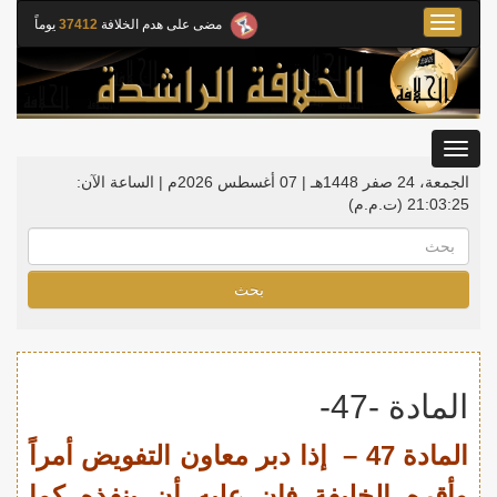
Toggle
مضى على هدم الخلافة
37412
يوماً
navigation
Toggle
gation
الجمعة، 24 صفر 1448هـ | 07 أغسطس 2026م |
الساعة الآن:
21:03:26
(ت.م.م)
بحث
المادة -47-
المادة 47 – إذا دبر معاون التفويض أمراً
وأقره الخليفة فإن عليه أن ينفذه كما