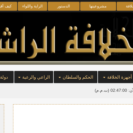
لافة
مشروعيتها
الدستور
الراية واللواء
كيف أق
أجهزة الخلافة
الحكم والسلطان
الراعي والرعية
دولة
آن:
02:47:00
(ت.م.م)