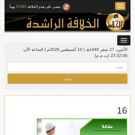
Toggle
مضى على هدم الخلافة
37415
يوماً
navigation
Toggle
gation
الأثنين، 27 صفر 1448هـ | 10 أغسطس 2026م |
الساعة الآن:
23:32:07
(ت.م.م)
بحث
16