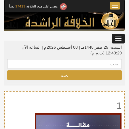
Toggle
مضى على هدم الخلافة
37413
يوماً
navigation
Toggle
gation
السبت، 25 صفر 1448هـ | 08 أغسطس 2026م |
الساعة الآن:
12:49:30
(ت.م.م)
بحث
1