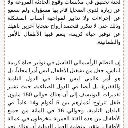
لجنة تحقيق في ملابسات وقوع الحادثة المروعة ولا
عن زيارة لذوي الضحايا قام بها مسؤول، ولم نسمع
عن إجراءات ولا تدابير لمواجهة أسباب المشكلة
وذلك حتى لا تتكرر فتحصد أرواح ضحايا آخرين ناهيك
عن توفير حياة كريمة، ينعم فيها الأطفال بالأمن
والطمانينة.
إن النظام الرأسمالي الفاشل في توفير حياة كريمة
للناس، جعل من تشغيل الأطفال ليس أمرا محلياً، بل
هو أمر عالمي ليس فقط في الدول النامية
والفقيرة، بل أيضا في الدول الصناعية، حيث تشير
تقديرات اليونيسف إلى أن هناك حوالي 150 مليون
طفل تتراوح أعمارهم بين 5 أعوام و14 عاماً في
البلدان النامية، وحوالي 16 في المائة من جميع
الأطفال من هذه الفئة العمرية ينخرطون في عمالة
الأطفال. وتقدر منظمة العمل الدولية أن هناك نحو