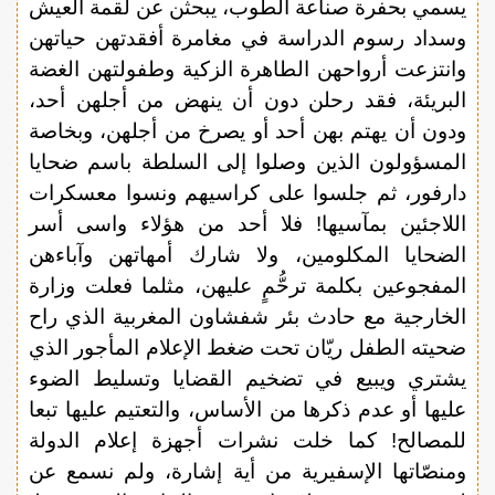
يسمي بحفرة صناعة الطوب، يبحثن عن لقمة العيش
وسداد رسوم الدراسة في مغامرة أفقدتهن حياتهن
وانتزعت أرواحهن الطاهرة الزكية وطفولتهن الغضة
البريئة، فقد رحلن دون أن ينهض من أجلهن أحد،
ودون أن يهتم بهن أحد أو يصرخ من أجلهن، وبخاصة
المسؤولون الذين وصلوا إلى السلطة باسم ضحايا
دارفور، ثم جلسوا على كراسيهم ونسوا معسكرات
اللاجئين بمآسيها! فلا أحد من هؤلاء واسى أسر
الضحايا المكلومين، ولا شارك أمهاتهن وآباءهن
المفجوعين بكلمة ترحُّمٍ عليهن، مثلما فعلت وزارة
الخارجية مع حادث بئر شفشاون المغربية الذي راح
ضحيته الطفل ريّان تحت ضغط الإعلام المأجور الذي
يشتري ويبيع في تضخيم القضايا وتسليط الضوء
عليها أو عدم ذكرها من الأساس، والتعتيم عليها تبعا
للمصالح! كما خلت نشرات أجهزة إعلام الدولة
ومنصّاتها الإسفيرية من أية إشارة، ولم نسمع عن