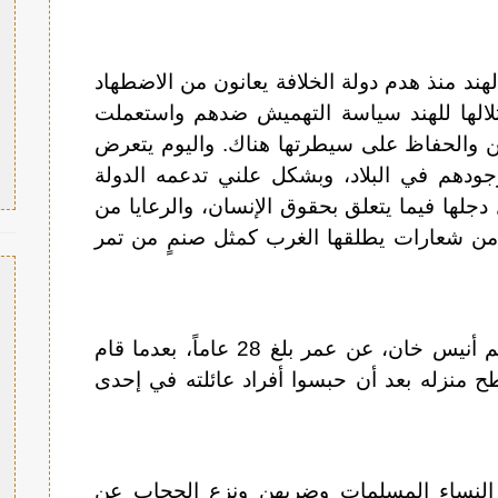
ند منذ هدم دولة الخلافة يعانون من الاضطهاد
احتلالها للهند سياسة التهميش ضدهم واستعملت
 والحفاظ على سيطرتها هناك. واليوم يتعرض
دهم في البلاد، وبشكل علني تدعمه الدولة
دجلها فيما يتعلق بحقوق الإنسان، والرعايا من
لخ من شعارات يطلقها الغرب كمثل صنمٍ من تمر
بالأمس استشهد الزعيم الطلابي المسلم أنيس خان، عن عمر بلغ 28 عاماً، بعدما قام
 منزله بعد أن حبسوا أفراد عائلته في إحدى
 النساء المسلمات وضربهن ونزع الحجاب عن