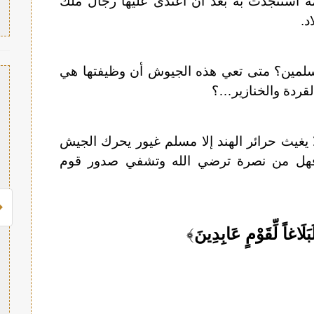
ة استنجدت به بعد أن اعتدى عليها رجال ملك
د.
سلمين؟ متى تعي هذه الجيوش أن وظيفتها هي
القردة والخنازير…؟
 ولا يغيث حرائر الهند إلا مسلم غيور يحرك الجيش
فهل من نصرة ترضي الله وتشفي صدور قوم
َلَاغاً لِّقَوْمٍ عَابِدِينَ
﴾