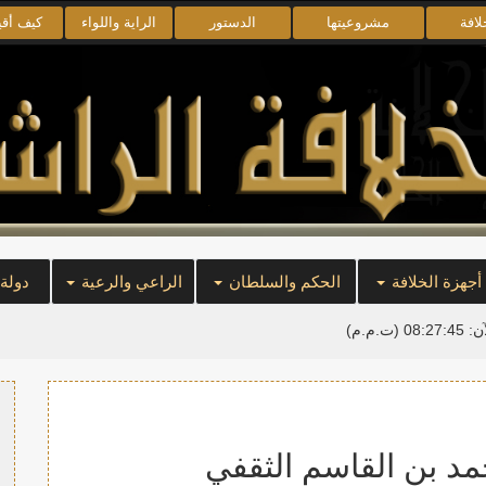
لافة
مشروعيتها
الدستور
الراية واللواء
كيف أق
أجهزة الخلافة
الحكم والسلطان
الراعي والرعية
دولة
آن:
08:27:45
(ت.م.م)
حمد بن القاسم الثقفي