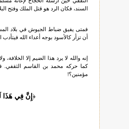
الثقفي حين أرسله الحجاج لإغاثة مسلم
السند، فكان الرد هو قتل الملك وفتح البلا
فمتى يفيق ضباط الجيوش في بلاد الم
أن تزأر كالأسود بوجه أعداء الله فيتأدب 
إنه والله لا يرد هذا الضيم إلا الخلافة،
كما حركه محمد بن القاسم الثقفي. 
مؤمنين؟!
﴿
إِنَّ فِي هَذَا لَب