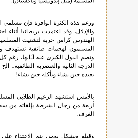
المسلمة (مثل إندونيسيا وباكستان).
ورغم هذه الكثرة الوافرة فإن مسلمي اله
والإذلال، وقد اعتمدت بريطانيا أثناء 
الهندوس كرأس حربة لتشتيت المسلمين
المسلمون لهجمات طائفية تستهدف وجو
وتصم الدول الكبرى عنه آذانها، رغم كل 
الدرجة الثانية والعنصرية الطائفية.. ا
يعبده حين يشاء ويأكله حين يشاء!
أربعة من رجال الشرطة بإلقائه من سطح
الغرف.
وقبله وبشكل يومي يتم الاعتداء على