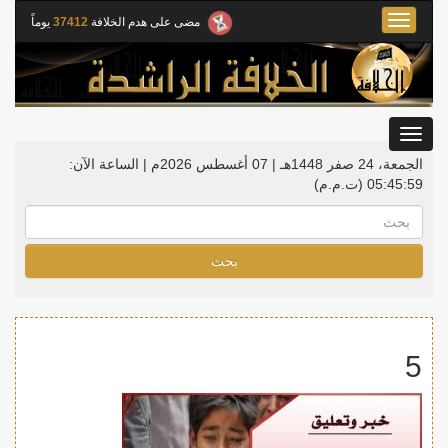
Toggle
مضى على هدم الخلافة
37412
يوماً
navigation
Toggle
gation
الجمعة، 24 صفر 1448هـ | 07 أغسطس 2026م |
الساعة الآن:
05:45:59
(ت.م.م)
بحث
5