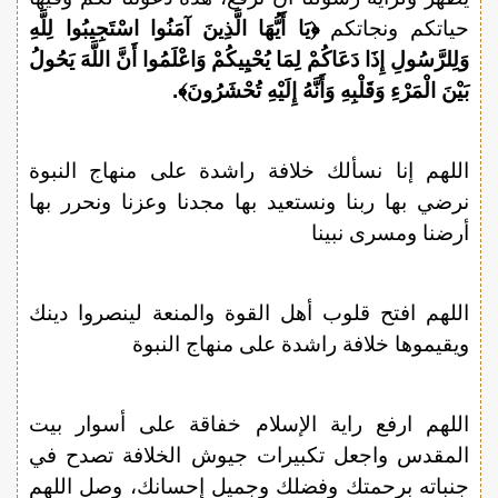
حياتكم ونجاتكم
﴿يَا أَيُّهَا الَّذِينَ آمَنُوا اسْتَجِيبُوا لِلَّهِ
وَلِلرَّسُولِ إِذَا دَعَاكُمْ لِمَا يُحْيِيكُمْ وَاعْلَمُوا أَنَّ اللَّهَ يَحُولُ
بَيْنَ الْمَرْءِ وَقَلْبِهِ وَأَنَّهُ إِلَيْهِ تُحْشَرُونَ﴾.
اللهم إنا نسألك خلافة راشدة على منهاج النبوة
نرضي بها ربنا ونستعيد بها مجدنا وعزنا ونحرر بها
أرضنا ومسرى نبينا
اللهم افتح قلوب أهل القوة والمنعة لينصروا دينك
ويقيموها خلافة راشدة على منهاج النبوة
اللهم ارفع راية الإسلام خفاقة على أسوار بيت
المقدس واجعل تكبيرات جيوش الخلافة تصدح في
جنباته برحمتك وفضلك وجميل إحسانك، وصل اللهم