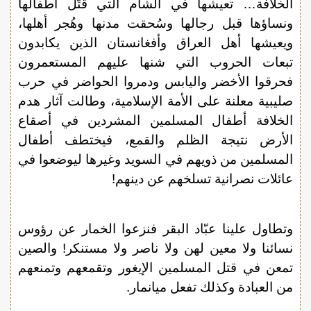
الخلافة… تعيشها في الشام التي قتّل أطفالها
ونساؤها قبل رجالها وسُحقت مدنها وهُجر أهلها،
ويعيشها أهل العراق وأفغانستان الذين يكابدون
تبعات الحروب التي شنها عليهم المستعمرون
فحرقوا الأخضر واليابس ودمروا الحواضر في حرب
صليبية معلنة على الأمة الإسلامية، وطالت آثار هدم
الخلافة أطفال المسلمين المشردين في أصقاع
الأرض نتيجة الظلم والقمع، فيختطف أطفال
المسلمين من ذويهم في السويد وغيرها ليوضعوا في
عائلات نصرانية تسلخهم عن دينهم!
وتطاول علينا عبّاد البقر فنزعوا الخمار عن رؤوس
نسائنا ولا معين لهن ولا ناصر ولا مستنكر! والصين
تمعن في قتل المسلمين الإيغور وتقمعهم وتمنعهم
من العبادة وكذلك تفعل ميانمار.