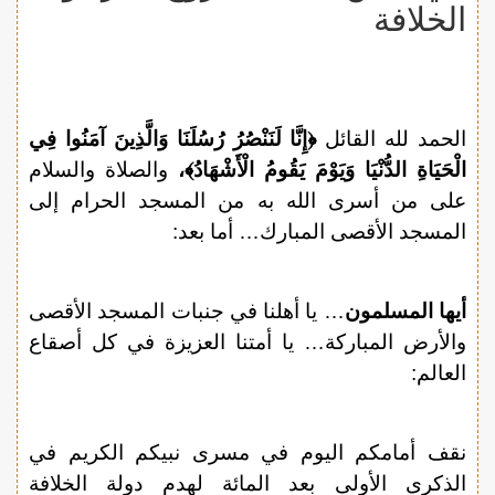
الخلافة
الحمد لله القائل
﴿إِنَّا لَنَنْصُرُ رُسُلَنَا وَالَّذِينَ آمَنُوا فِي
الْحَيَاةِ الدُّنْيَا وَيَوْمَ يَقُومُ الْأَشْهَادُ﴾،
والصلاة والسلام
على من أسرى الله به من المسجد الحرام إلى
المسجد الأقصى المبارك… أما بعد:
أيها المسلمون
… يا أهلنا في جنبات المسجد الأقصى
والأرض المباركة… يا أمتنا العزيزة في كل أصقاع
العالم:
نقف أمامكم اليوم في مسرى نبيكم الكريم في
الذكرى الأولى بعد المائة لهدم دولة الخلافة