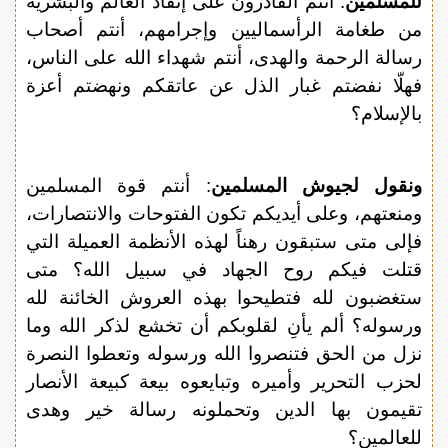
للمسلمين
: أنتم القادرون على إنقاذ العالم والبشرية
من طغامة الرأسماليين وإجرامهم، أنتم أصحاب
رسالة الرحمة والهدى، أنتم شهداء الله على الناس،
فهلّا نفضتم غبار الذل عن عاتقكم ونهضتم أعزة
بالإسلام؟
ونقول لجيوش المسلمين
: أنتم قوة المسلمين
ومنعتهم، وعلى أيديكم تكون الفتوحات والانتصارات،
فإلى متى ستبقون رهناً لهذه الأنظمة العميلة التي
قتلت فيكم روح الجهاد في سبيل الله؟ متى
ستغضبون لله فتطيحوا بهذه العروش الخائنة لله
ورسوله؟ ألم يأنِ لقلوبكم أن تخشع لذكر الله وما
نزل من الحق فتنصروا الله ورسوله وتعطوا النصرة
لحزب التحرير وأميره وتبايعوه بيعة كبيعة الأنصار
تقيمون بها الدين وتحملونه رسالة خير وهدى
للعالمين؟