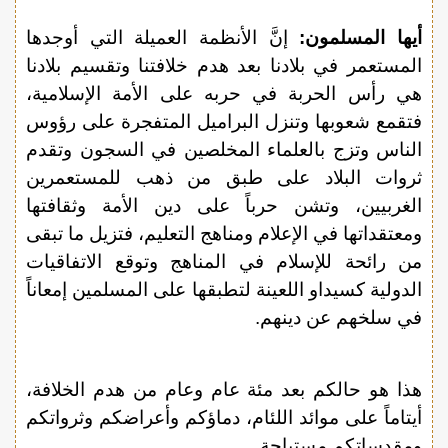
أيها المسلمون:
إنَّ الأنظمة العميلة التي أوجدها
المستعمر في بلادنا بعد هدم خلافتنا وتقسيم بلادنا
هي رأس الحربة في حربه على الأمة الإسلامية،
فتقمع شعوبها وتنزل البراميل المتفجرة على رؤوس
الناس وتزج بالعلماء المخلصين في السجون وتقدم
ثروات البلاد على طبق من ذهب للمستعمرين
الغربيين، وتشن حرباً على دين الأمة وثقافتها
ومعتقداتها في الإعلام ومناهج التعليم، فتزيل ما تبقى
من رائحة للإسلام في المناهج وتوقع الاتفاقيات
الدولية كسيداو اللعينة لتطبقها على المسلمين إمعاناً
في سلخهم عن دينهم.
هذا هو حالكم بعد مئة عام وعام من هدم الخلافة،
أيتاماً على موائد اللئام، دماؤكم وأعراضكم وثرواتكم
ومقدساتكم مستباحة.