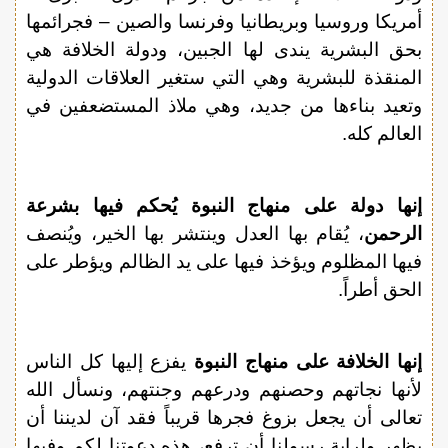
أمريكا وروسيا وبريطانيا وفرنسا والصين – فجرائمها
بحق البشرية يندى لها الجبين، ودولة الخلافة هي
المنقذة للبشرية وهي التي ستغير العلاقات الدولية
وتعيد بناءها من جديد، وهي ملاذ المستضعفين في
العالم كله.
إنها دولة على منهاج النبوة يُحكم فيها بشرعة
الرحمن
، يُقام بها العدل وينتشر بها الخير، ويُنصف
فيها المظلوم ويؤخذ فيها على يد الظالم ويؤطر على
الحق أطراً.
إنها الخلافة على منهاج النبوة
يفزع إليها كل الناس
لأنها نجاتهم وحصنهم ودرعهم وجنتهم، ونسأل الله
تعالى أن يجعل بزوغ فجرها قريباً فقد آن لديننا أن
يظهر ولراية رسولنا أن ترفع، هذه دعوتنا لكم وفيها