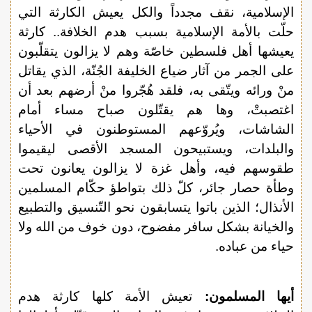
الإسلامية، نقف مجدداً والكل يعيش الكارثة التي
حلّت بالأمة الإسلامية بسبب هدم الخلافة.. كارثة
يعيشها أهل فلسطين خاصّة وهم لا يزالون يتقلّبون
على الجمر من آثار ضياع الخليفة الجُنّة، الذي يقاتل
منْ ورائه ويتّقى به، فلقد هُجّروا منْ أرضهم بعد أن
اغتصبتْ، وها هم يقتّلون صباح مساء أمام
الشاشات، ويُروّعهم المستوطنون في الأحياء
والبلدات، ويستبيحون المسجد الأقصى ليقيموا
طقوسهم فيه، وأهل غزة لا يزالون يعانون تحت
وطأة حصار جائر، كلّ ذلك بتواطؤ حكّام المسلمين
الأنذال؛ الذين باتوا يتسابقون نحو التّنسيق والتطبيع
والخيانة بشكل سافر مفضوح، دون خوف من الله ولا
حياء من عباده.
أيها المسلمون:
تعيش الأمة كلها كارثة هدم