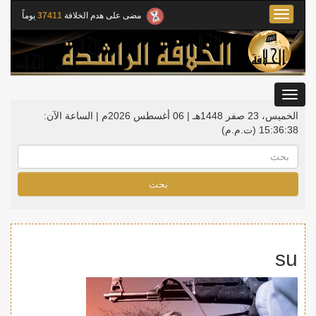
Toggle
مضى على هدم الخلافة
37411
يوماً
navigation
Toggle
gation
الخميس، 23 صفر 1448هـ | 06 أغسطس 2026م |
الساعة الآن:
15:36:38
(ت.م.م)
بحث
su