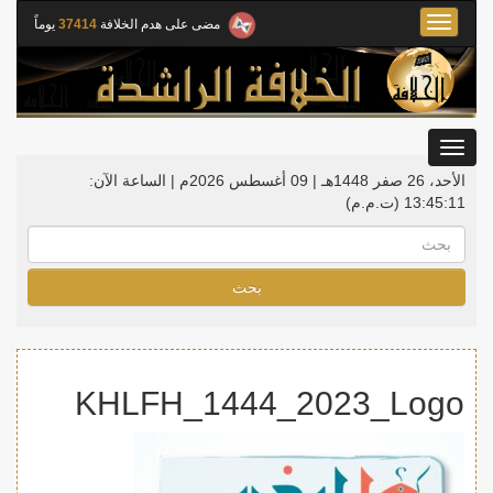
Toggle
مضى على هدم الخلافة
37414
يوماً
navigation
Toggle
gation
الأحد، 26 صفر 1448هـ | 09 أغسطس 2026م |
الساعة الآن:
13:45:11
(ت.م.م)
بحث
KHLFH_1444_2023_Logo