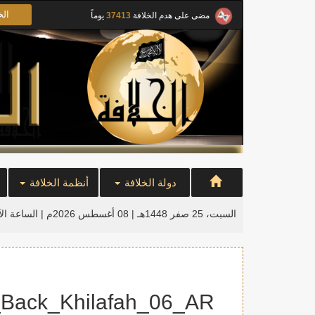
الخ
مضى على هدم الخلافة
37413
يوماً
دولة الخلافة
أنظمة الخلافة
السبت، 25 صفر 1448هـ | 08 أغسطس 2026م |
الساعة ال
Back_Khilafah_06_AR