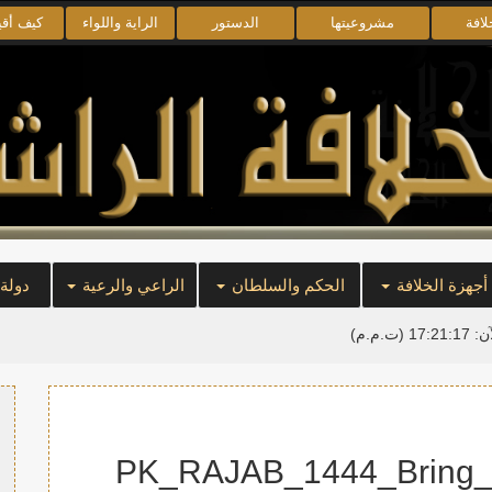
لافة
مشروعيتها
الدستور
الراية واللواء
كيف أق
أجهزة الخلافة
الحكم والسلطان
الراعي والرعية
دولة
آن:
17:21:17
(ت.م.م)
PK_RAJAB_1444_Bring_