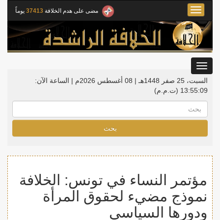
Toggle
مضى على هدم الخلافة
37413
يوماً
navigation
Toggle
gation
السبت، 25 صفر 1448هـ | 08 أغسطس 2026م |
الساعة الآن:
13:55:09
(ت.م.م)
بحث
مؤتمر النساء في تونس: الخلافة
نموذج مضيء لحقوق المرأة
ودورها السياسي