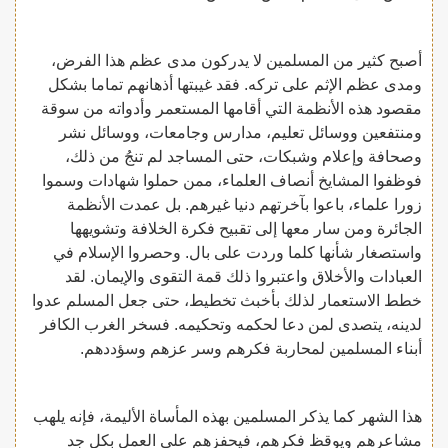
أصبح كثير من المسلمين لا يدركون مدى عظم هذا الفرض،
ومدى عظم الإثم على تركه. فقد غيبتها أذهانهم تماما بشكل
مقصود هذه الأنظمة التي أقامها المستعمر وأدواته من سوقة
ومنتفعين ووسائل تعليم، مدارس وجامعات، ووسائل نشر
وصحافة وإعلام وشبكات، حتى المساجد لم تنجُ من ذلك،
فوظفوا المشايخ أنصاف العلماء، ممن حملوا شهادات وسموا
زورا علماء، باعوا بآخرتهم دنيا غيرهم. بل عمدت الأنظمة
الجائرة ومن سار معها إلى تقبيح فكرة الخلافة وتشويهها
واستصغار شأنها كلما وردت على بال. وحصروا الإسلام في
العبادات والأخلاق واعتبروا ذلك قمة التقوى والإيمان. لقد
خطط الاستعمار لذلك بأخبث تخطيط، حتى جعل المسلم عدوا
لدينه، يتصدى لمن دعا لحكمه وتحكيمه. فسخر الغرب الكافر
أبناء المسلمين لمحاربة فكرهم وسر عزهم وسؤددهم.
هذا الشهر كما يذكر المسلمين بهذه المأساة الأليمة، فإنه يلهب
مشاعرهم ويوقظ فكرهم، فيحفزهم على العمل بكل جد