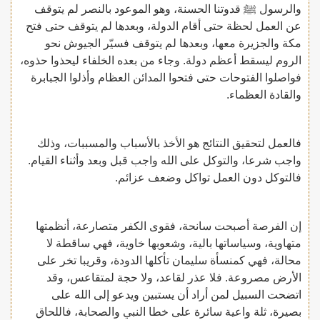
والرسول ﷺ قدوتنا الحسنة، وهو الموعود بالنصر لم يتوقف
عن العمل لحظة حتى أقام الدولة، وبعدها لم يتوقف حتى فتح
مكة والجزيرة معها، وبعدها لم يتوقف فسيّر الجيوش نحو
الروم ليسقط أعظم دولة. وجاء من بعده الخلفاء ليحذوا حذوه،
فواصلوا الفتوحات حتى فتحوا المدائن العظام وأذلوا الجبابرة
والقادة العظماء.
فالعمل لتحقيق النتائج هو الأخذ بالأسباب والمسببات، وذلك
واجب شرعا، والتوكل على الله واجب قبل وبعد وأثناء القيام.
فالتوكل دون العمل تواكل وضعف عزائم.
إن الفرصة أصبحت سانحة، فقوى الكفر متصارعة، أنظمتها
متهاوية، وسياساتها بالية، وشعوبها خاوية، فهي ساقطة لا
محالة، فهي كمنسأة سليمان تأكلها الدودة، وقريبا تخر على
الأرض مصروعة. فلا عذر لقاعد، ولا حجة لمتقاعس، وقد
اتضحت السبيل لمن أراد أن يستبين ويدعو إلى الله على
بصيرة، ثلة واعية سائرة على خطا النبي والصحابة، فاللحاق