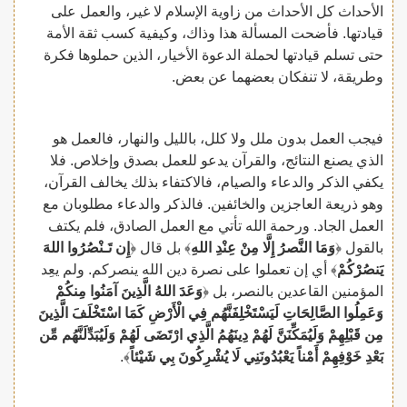
الأحداث كل الأحداث من زاوية الإسلام لا غير، والعمل على
قيادتها. فأضحت المسألة هذا وذاك، وكيفية كسب ثقة الأمة
حتى تسلم قيادتها لحملة الدعوة الأخيار، الذين حملوها فكرة
وطريقة، لا تنفكان بعضهما عن بعض.
فيجب العمل بدون ملل ولا كلل، بالليل والنهار، فالعمل هو
الذي يصنع النتائج، والقرآن يدعو للعمل بصدق وإخلاص. فلا
يكفي الذكر والدعاء والصيام، فالاكتفاء بذلك يخالف القرآن،
وهو ذريعة العاجزين والخائفين. فالذكر والدعاء مطلوبان مع
العمل الجاد. ورحمة الله تأتي مع العمل الصادق، فلم يكتف
بالقول ﴿
وَمَا النَّصرُ إِلَّا مِنْ عِنْدِ اللهِ‌
﴾ بل قال ﴿
إِن تَـنْصُرُوا اللهَ
يَنصُرْكُمْ
﴾ أي إن تعملوا على نصرة دين الله ينصركم. ولم يعِد
المؤمنين القاعدين بالنصر، بل ﴿
وَعَدَ اللهُ الَّذِينَ آمَنُوا مِنكُمْ
وَعَمِلُوا الصَّالِحَاتِ لَيَسْتَخْلِفَنَّهُم فِي الْأَرْضِ كَمَا اسْتَخْلَفَ الَّذِينَ
مِن قَبْلِهِمْ وَلَيُمَكِّنَنَّ لَهُمْ دِينَهُمُ الَّذِي ارْتَضَى لَهُمْ وَلَيُبَدِّلَنَّهُم مِّن
بَعْدِ خَوْفِهِمْ أَمْناً يَعْبُدُونَنِي لَا يُشْرِكُونَ بِي شَيْئاً
﴾.