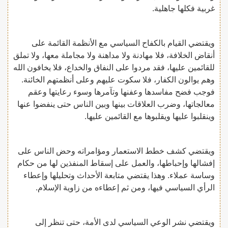
غربية فكلها جاهلية.
ويقتضي القيام بالكفاح السياسي مع الأنظمة القائمة على
أنقاض الخلافة، فلا مهادنة ولا مداهنة ولا مجاملة معها، ولا تملق
للقائمين عليها، فقد مردوا على النفاق والخداع، فلا يخافون الله
وهم يوالون الكفار، فلا سكوت عليهم وعلى أنظمتهم الخائنة.
فوجب فضح مفاسدها وعفنها وتآمرها وسوء رعايتها وعقم
معالجاتها، وضرب العلاقات بينها وبين الناس حتى ينفضوا عنها
وينقلبوا عليها ويقلبوها مع القائمين عليها.
ويقتضي كشف خطط الاستعمار ومؤامراته وحض الناس على
إفشالها وإحباطها، والعمل على إسقاط المنفذين لها من حكام
وساسة عملاء. وهذا يقتضي متابعة الأحداث وتحليلها وإعطاء
الرأي السياسي فيها، ومن ثم إعطاءه من زاوية الإسلام.
ويقتضي نشر الوعي السياسي لدى الأمة، حتى تنظر إلى