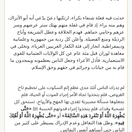
حدثت فيه فعلة شنعاء نكراء، ارتكبها دعيّ يدّعي أنه أبو الأتراك،
وهم منه براء. إذ قام في غفلة منهم بهتك ستر عرضهم وسر
عزهم وحامي حماهم. فهدم الخلافة وعطل الشريعة وأباح
الرذيلة ومنع الفضيلة. وأعلن كل ردية من جمهورية وعلمانية
وديمقراطية. انحاز إلى فئة الكفار الغربيين الغرباء، وتخلى في
معاهدة لوزان قبل مئة عام عن كل الولايات العثمانية للقوى
الاستعمارية. فأذل الأعزاء وجعل الناس يعظمونه ويمجدون ما
قام به من خيانات وجرائم في حقهم وحق الإسلام.
لم يدرك الناس آنئذ مدى عظم إثم السكوت على تحطيم تاج
الفروض، فلم يتخذوا تجاه الأمر إجراء الموت أو الحياة، فلم
يجعلوها مسألة مصيرية تفدى بها المهج والأرواح، تستحق كل
تضحية وفداء، فلم يتخذوا إجراء قدوتهم الحسنة ﷺ
«حَتَّى
يُظْهِرَهُ اللَّهُ أَوْ تَنْفَرِدَ هَذِهِ السَّالِفَةُ»
أو
«حَتَّى يُظْهِرَهُ اللَّهُ أَوْ أَهْلِكَ
فِيهِ»
. وظل هذا التغافل وعدم الإدراك يسيطر على كثير من
الناس حتى أنساهم أنفس النفائس.