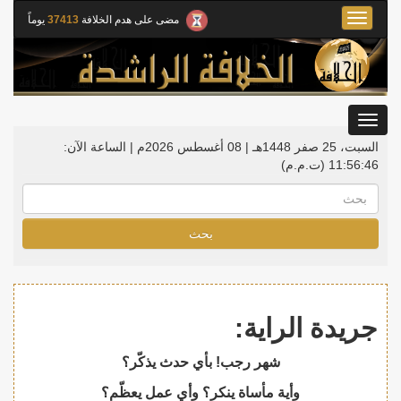
Toggle
مضى على هدم الخلافة
37413
يوماً
navigation
Toggle
gation
السبت، 25 صفر 1448هـ | 08 أغسطس 2026م |
الساعة الآن:
11:56:46
(ت.م.م)
بحث
جريدة الراية:
شهر رجب! بأي حدث يذكّر؟
وأية مأساة ينكر؟ وأي عمل يعظّم؟