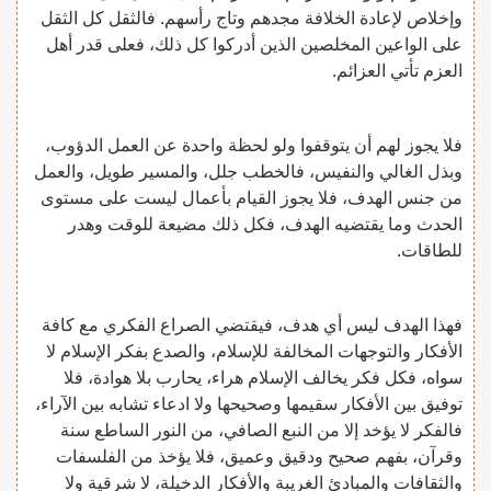
وإخلاص لإعادة الخلافة مجدهم وتاج رأسهم. فالثقل كل الثقل
على الواعين المخلصين الذين أدركوا كل ذلك، فعلى قدر أهل
العزم تأتي العزائم.
فلا يجوز لهم أن يتوقفوا ولو لحظة واحدة عن العمل الدؤوب،
وبذل الغالي والنفيس، فالخطب جلل، والمسير طويل، والعمل
من جنس الهدف، فلا يجوز القيام بأعمال ليست على مستوى
الحدث وما يقتضيه الهدف، فكل ذلك مضيعة للوقت وهدر
للطاقات.
فهذا الهدف ليس أي هدف، فيقتضي الصراع الفكري مع كافة
الأفكار والتوجهات المخالفة للإسلام، والصدع بفكر الإسلام لا
سواه، فكل فكر يخالف الإسلام هراء، يحارب بلا هوادة، فلا
توفيق بين الأفكار سقيمها وصحيحها ولا ادعاء تشابه بين الآراء،
فالفكر لا يؤخد إلا من النبع الصافي، من النور الساطع سنة
وقرآن، بفهم صحيح ودقيق وعميق، فلا يؤخذ من الفلسفات
والثقافات والمبادئ الغريبة والأفكار الدخيلة، لا شرقية ولا