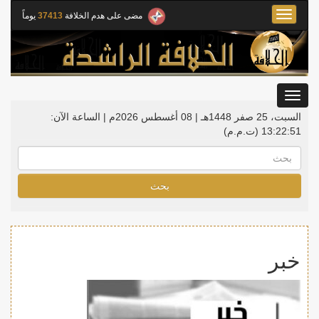
Toggle
مضى على هدم الخلافة
37413
يوماً
navigation
Toggle
gation
السبت، 25 صفر 1448هـ | 08 أغسطس 2026م |
الساعة الآن:
13:22:51
(ت.م.م)
بحث
خبر