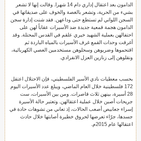
الدامون بعد اعتقال إداري دام 14 شهرا. وقالت إنها لا تشعر
بشيء من الحرية، وتشعر بالغصة والخوف على صديقاتها في
السجن اللواتي لم تستطع حتى وداعهن. فقد شنت إدارة سجن
الدامون هجمة قمعية جديدة ضد الأسيرات عقاباً لهن على
احتفالهن بعملية الشهيد خيري علقم في القدس المحتلة. وقد
أغرقت وحدات القمع غرف الأسيرات بالمياه الباردة ثم
اقتحموها وضربوهن وسحلوهن مستخدمين العصي الكهربائية،
ونقلوهن إلى زنازين العزل الانفرادي.
بحسب معطيات نادي الأسير الفلسطيني، فإن الاحتلال اعتقل
172 فلسطينية خلال العام الماضي، ويبلغ عدد الأسيرات اليوم
28 أسيرة، بينهن ثلاث قاصرات. ومن بين الأسيرات، ست
جريحات أصبن خلال عملية اعتقالهن. وتعتبر حالة الأسيرة
إسراء جعابيص أصعب الحالات، إذ تعاني من تشوهات حادة في
جسدها، جرّاء تعرضها لحروق خطيرة أصابتها خلال حادث
اعتقالها عام 2015م.