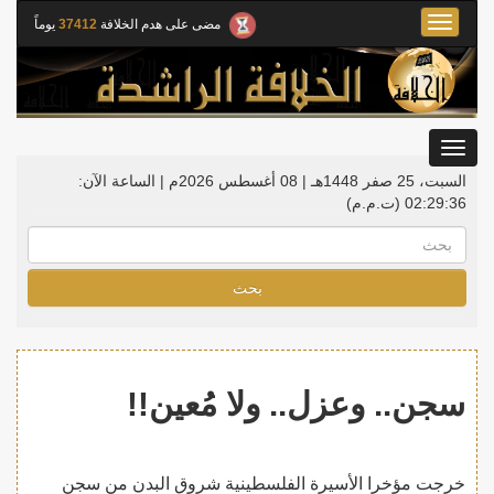
Toggle
مضى على هدم الخلافة
37412
يوماً
navigation
Toggle
gation
السبت، 25 صفر 1448هـ | 08 أغسطس 2026م |
الساعة الآن:
02:29:36
(ت.م.م)
بحث
سجن.. وعزل.. ولا مُعين!!
خرجت مؤخرا الأسيرة الفلسطينية شروق البدن من سجن