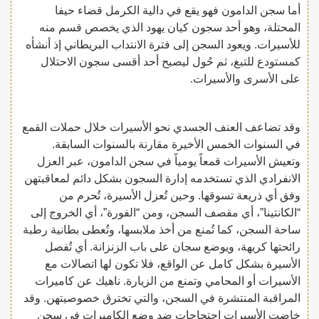
أما سجن الدامون فهو يقع في دالية الكرمل قضاء حيفا
المحتلة، وهو أحد سجون كيان يهود الذي يخصص قسم منه
للأسيرات. ويعود السجن إلى فترة الانتداب البريطاني إذ أنشأه
كمستودع للتبغ، ثم حُول ليصبح أحد أقسى سجون الاحتلال
على الأسرى والأسيرات.
وقد تضاعف العنف الجسدي نحو الأسيرات خلال حملات القمع
في السنوات الخمس الأخيرة مقارنة بالسنوات السابقة.
وتعيش الأسيرات قمعاً يومياً في سجن الدامون، عبر العزل
الانفرادي الذي تستخدمه إدارة السجون بشكل دائم لمعاقبتهن
وفق أي ذريعة تسوقها. وحين تُعزل الأسيرة، تُحرم من
“الكانتينا”، أي مقصف السجن، ومن “الفورة”، أي الخروج إلى
ساحة السجن، كما تُمنع من أخذ ملابسها، وتُعطى بطانية رطبة
رائحتها كريهة، ويوضع سجان على باب الزنزانة. أي تُفصل
الأسيرة بشكل كامل عن الواقع، فلا تكون لها اتصالات مع
الأسيرات أو المحامي وتمنع من الزيارة. ناهيك عن كاميرات
المراقبة المنتشرة في السجن، والتي تخترق خصوصيتهن. وقد
خاضت الأسيرات احتجاجات ضد وضع الكاميرات في سجن